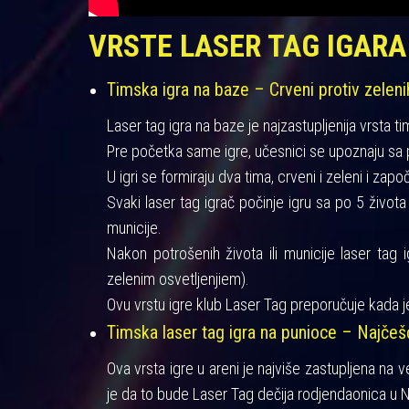
VRSTE LASER TAG IGARA
Timska igra na baze – Crveni protiv zeleni
Laser tag igra na baze je najzastupljenija vrsta ti
Pre početka same igre, učesnici se upoznaju sa pra
U igri se formiraju dva tima, crveni i zeleni i zapo
Svaki laser tag igrač počinje igru sa po 5 život
municije.
Nakon potrošenih života ili municije laser tag 
zelenim osvetljenjiem).
Ovu vrstu igre klub Laser Tag preporučuje kada je
Timska laser tag igra na punioce – Najče
Ova vrsta igre u areni je najviše zastupljena na 
je da to bude Laser Tag dečija rodjendaonica u