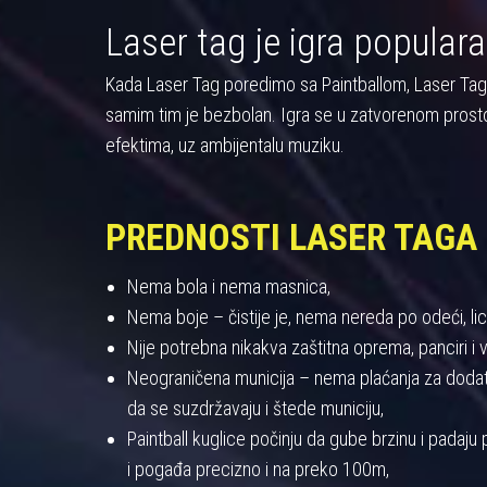
Laser tag je igra populara
Kada Laser Tag poredimo sa Paintballom, Laser Tag pre
samim tim je bezbolan. Igra se u zatvorenom prost
efektima, uz ambijentalu muziku.
PREDNOSTI LASER TAGA
Nema bola i nema masnica,
Nema boje – čistije je, nema nereda po odeći, licu
Nije potrebna nikakva zaštitna oprema, panciri i viz
Neograničena municija – nema plaćanja za dodatnu
da se suzdržavaju i štede municiju,
Paintball kuglice počinju da gube brzinu i padaj
i pogađa precizno i na preko 100m,