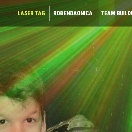
LASER TAG
ROĐENDAONICA
TEAM BUIL
LASER TAG
ROĐENDAONICA
TEAM BUILD