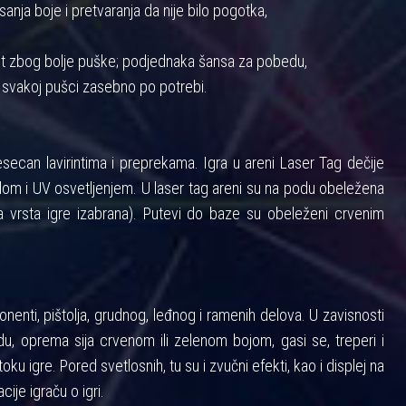
anja boje i pretvaranja da nije bilo pogotka,
nost zbog bolje puške; podjednaka šansa za pobedu,
 svakoj pušci zasebno po potrebi.
ecan lavirintima i preprekama. Igra u areni Laser Tag dečije
m i UV osvetljenjem. U laser tag areni su na podu obeležena
 vrsta igre izabrana). Putevi do baze su obeleženi crvenim
enti, pištolja, grudnog, leđnog i ramenih delova. U zavisnosti
u, oprema sija crvenom ili zelenom bojom, gasi se, treperi i
toku igre. Pored svetlosnih, tu su i zvučni efekti, kao i displej na
cije igraču o igri.