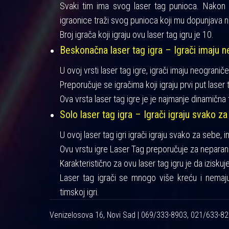
Svaki tim ima svog laser tag punioca. Nakon iz
igraonice traži svog punioca koji mu dopunjava n
Broj igrača koji igraju ovu laser tag igru je 10.
Beskonačna laser tag igra – Igrači imaju ne
U ovoj vrsti laser tag igre, igrači imaju neograniče
Preporučuje se igračima koji igraju prvi put laser t
Ova vrsta laser tag igre je je najmanje dinamična 
Solo laser tag igra – Igrači igraju svako za
U ovoj laser tag igri igrači igraju svako za sebe, 
Ovu vrstu igre Laser Tag preporučuje za neparan 
Karakteristično za ovu laser tag igru je da izisku
Laser tag igrači se mnogo više kreću i nemaj
timskoj igri.
Venizelosova 16, Novi Sad | 069/333-8903, 021/633-8