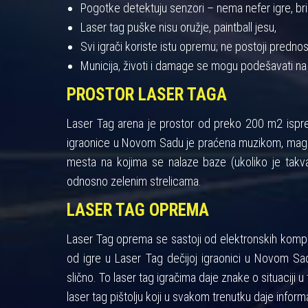
Pogotke detektuju senzori – nema nefer igre, bris
Laser tag puške nisu oružje, paintball jesu,
Svi igrači koriste istu opremu; ne postoji pred
Municija, životi i damage se mogu podešavati na
PROSTOR LASER TAGA
Laser Tag arena je prostor od preko 200 m2 ispres
igraonice u Novom Sadu je praćena muzikom, maglo
mesta na kojima se nalaze baze (ukoliko je takva
odnosno zelenim strelicama.
LASER TAG OPREMA
Laser Tag oprema se sastoji od elektronskih kompon
od igre u Laser Tag dečijoj igraonici u Novom Sad
slično. To laser tag igračima daje znake o situaciji u 
laser tag pištolju koji u svakom trenutku daje informa