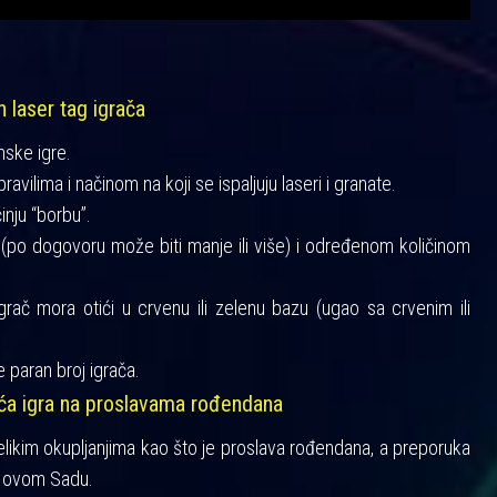
h laser tag igrača
mske igre.
vilima i načinom na koji se ispaljuju laseri i granate.
činju “borbu”.
a (po dogovoru može biti manje ili više) i određenom količinom
igrač mora otići u crvenu ili zelenu bazu (ugao sa crvenim ili
 paran broj igrača.
šća igra na proslavama rođendana
velikim okupljanjima kao što je proslava rođendana, a preporuka
 Novom Sadu.