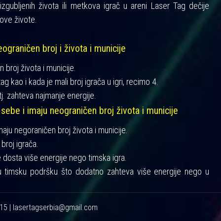
gubljenih života ili metkova igrač u areni Laser Tag dečije
ove živote.
ograničen broj i života i municije
n broj života i municije.
ag kao i kada je mali broj igrača u igri, recimo 4.
tj. zahteva najmanje energije.
 sebe i imaju neograničen broj života i municije
imaju negoraničen broj života i municije.
broj igrača.
je dosta više energije nego timska igra.
u timsku podršku što dodatno zahteva više energije nego u
215 | lasertagserbia@gmail.com