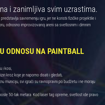
na i zanimljiva svim uzrastima.
dstavlja savremeniju igru, jer ne koristii fizičke projektile i
oru, odnosno improvizovanoj areni sa svetlosnim i dimnim
 U ODNOSU NA PAINTBALL
 i kosi,
iri kroz koje je naporno disati i gledati,
 municiju, svi igrači su ravnopravni po budžetu i ne moraju
u posle 50-tak metara. Kod laser tag opreme, svetlost ide pravo