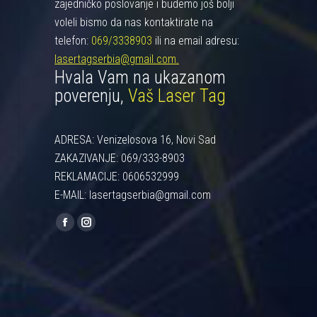
zajedničko poslovanje i budemo još bolji
voleli bismo da nas kontaktirate na
telefon:
069/3338903
ili na email adresu:
lasertagserbia@gmail.com.
Hvala Vam na ukazanom
poverenju,
Vaš Laser Tag
ADRESA: Venizelosova 16, Novi Sad
ZAKAZIVANJE: 069/333-8903
REKLAMACIJE: 0606532999
E-MAIL: lasertagserbia@gmail.com
Find us on:
Facebook
Instagram
page
page
opens
opens
in
in
new
new