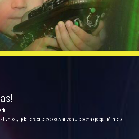
nas!
adu.
a aktivnost, gde igrači teže ostvarivanju poena gadjajući mete,