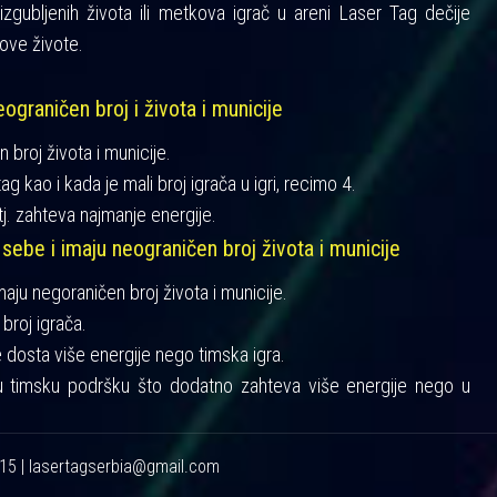
gubljenih života ili metkova igrač u areni Laser Tag dečije
ove živote.
ograničen broj i života i municije
n broj života i municije.
ag kao i kada je mali broj igrača u igri, recimo 4.
tj. zahteva najmanje energije.
 sebe i imaju neograničen broj života i municije
imaju negoraničen broj života i municije.
broj igrača.
je dosta više energije nego timska igra.
u timsku podršku što dodatno zahteva više energije nego u
215 | lasertagserbia@gmail.com