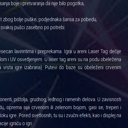
anja boje i pretvaranja da nije bilo pogotka,
nost zbog bolje puške; podjednaka šansa za pobedu,
 svakoj pušci zasebno po potrebi.
ecan lavirintima i preprekama. Igra u areni Laser Tag dečije
m i UV osvetljenjem. U laser tag areni su na podu obeležena
 vrsta igre izabrana). Putevi do baze su obeleženi crvenim
enti, pištolja, grudnog, leđnog i ramenih delova. U zavisnosti
u, oprema sija crvenom ili zelenom bojom, gasi se, treperi i
toku igre. Pored svetlosnih, tu su i zvučni efekti, kao i displej na
cije igraču o igri.