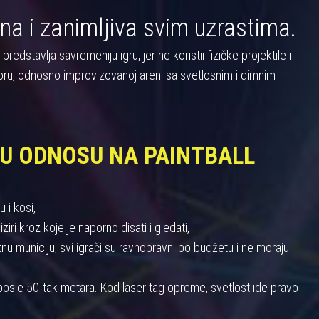
na i zanimljiva svim uzrastima.
dstavlja savremeniju igru, jer ne koristii fizičke projektile i
oru, odnosno improvizovanoj areni sa svetlosnim i dimnim
 U ODNOSU NA PAINTBALL
 i kosi,
iri kroz koje je naporno disati i gledati,
 municiju, svi igrači su ravnopravni po budžetu i ne moraju
u posle 50-tak metara. Kod laser tag opreme, svetlost ide pravo