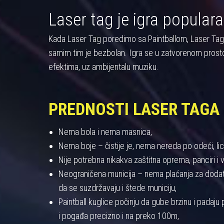
Laser tag je igra populara
Kada Laser Tag poredimo sa Paintballom, Laser Tag pre
samim tim je bezbolan. Igra se u zatvorenom prost
efektima, uz ambijentalu muziku.
PREDNOSTI LASER TAGA
Nema bola i nema masnica,
Nema boje – čistije je, nema nereda po odeći, licu
Nije potrebna nikakva zaštitna oprema, panciri i viz
Neograničena municija – nema plaćanja za dodatnu
da se suzdržavaju i štede municiju,
Paintball kuglice počinju da gube brzinu i padaj
i pogađa precizno i na preko 100m,