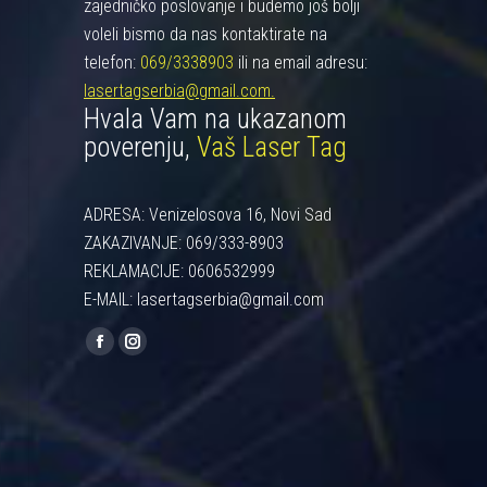
zajedničko poslovanje i budemo još bolji
voleli bismo da nas kontaktirate na
telefon:
069/3338903
ili na email adresu:
lasertagserbia@gmail.com.
Hvala Vam na ukazanom
poverenju,
Vaš Laser Tag
ADRESA: Venizelosova 16, Novi Sad
ZAKAZIVANJE: 069/333-8903
REKLAMACIJE: 0606532999
E-MAIL: lasertagserbia@gmail.com
Find us on:
Facebook
Instagram
page
page
opens
opens
in
in
new
new