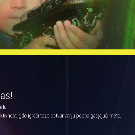
nas!
adu.
a aktivnost, gde igrači teže ostvarivanju poena gadjajući mete,