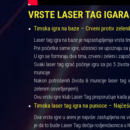
VRSTE LASER TAG IGARA
Timska igra na baze – Crveni protiv zeleni
Laser tag igra na baze je najzastupljenija vrsta ti
Pre početka same igre, učesnici se upoznaju sa pra
U igri se formiraju dva tima, crveni i zeleni i zapo
Svaki laser tag igrač počinje igru sa po 5 život
municije.
Nakon potrošenih života ili municije laser tag 
zelenim osvetljenjiem).
Ovu vrstu igre klub Laser Tag preporučuje kada je
Timska laser tag igra na punioce – Najče
Ova vrsta igre u areni je najviše zastupljena na 
je da to bude Laser Tag dečija rodjendaonica u