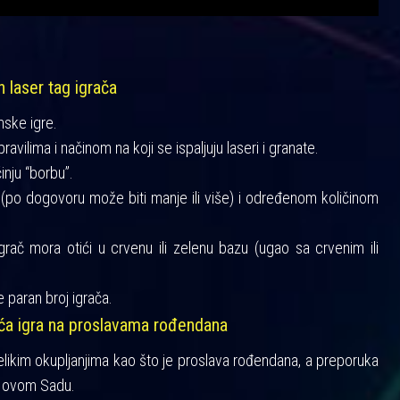
h laser tag igrača
mske igre.
vilima i načinom na koji se ispaljuju laseri i granate.
činju “borbu”.
a (po dogovoru može biti manje ili više) i određenom količinom
igrač mora otići u crvenu ili zelenu bazu (ugao sa crvenim ili
 paran broj igrača.
šća igra na proslavama rođendana
velikim okupljanjima kao što je proslava rođendana, a preporuka
 Novom Sadu.