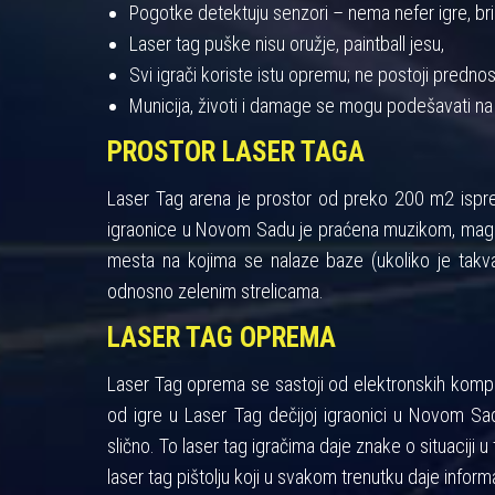
Pogotke detektuju senzori – nema nefer igre, bris
Laser tag puške nisu oružje, paintball jesu,
Svi igrači koriste istu opremu; ne postoji pred
Municija, životi i damage se mogu podešavati na
PROSTOR LASER TAGA
Laser Tag arena je prostor od preko 200 m2 ispres
igraonice u Novom Sadu je praćena muzikom, maglo
mesta na kojima se nalaze baze (ukoliko je takva
odnosno zelenim strelicama.
LASER TAG OPREMA
Laser Tag oprema se sastoji od elektronskih kompon
od igre u Laser Tag dečijoj igraonici u Novom Sad
slično. To laser tag igračima daje znake o situaciji u 
laser tag pištolju koji u svakom trenutku daje informa