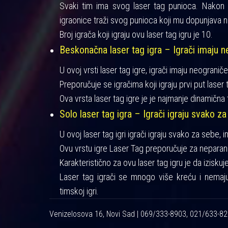
Svaki tim ima svog laser tag punioca. Nakon iz
igraonice traži svog punioca koji mu dopunjava n
Broj igrača koji igraju ovu laser tag igru je 10.
Beskonačna laser tag igra – Igrači imaju ne
U ovoj vrsti laser tag igre, igrači imaju neograniče
Preporučuje se igračima koji igraju prvi put laser t
Ova vrsta laser tag igre je je najmanje dinamična 
Solo laser tag igra – Igrači igraju svako za
U ovoj laser tag igri igrači igraju svako za sebe, 
Ovu vrstu igre Laser Tag preporučuje za neparan 
Karakteristično za ovu laser tag igru je da izisku
Laser tag igrači se mnogo više kreću i nemaj
timskoj igri.
Venizelosova 16, Novi Sad | 069/333-8903, 021/633-8