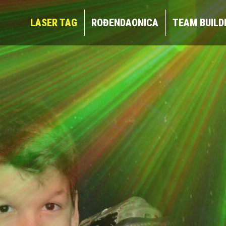
LASER TAG
ROĐENDAONICA
TEAM BUIL
LASER TAG
ROĐENDAONICA
TEAM BUILD