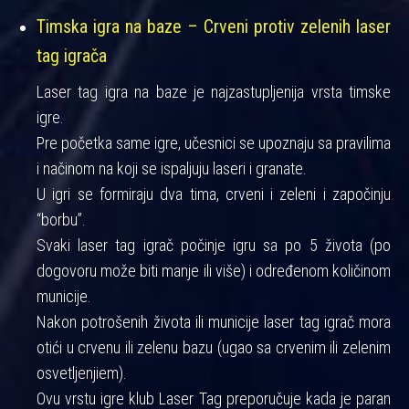
Timska igra na baze – Crveni protiv zelenih laser
tag igrača
Laser tag igra na baze je najzastupljenija vrsta timske
igre.
Pre početka same igre, učesnici se upoznaju sa pravilima
i načinom na koji se ispaljuju laseri i granate.
U igri se formiraju dva tima, crveni i zeleni i započinju
“borbu”.
Svaki laser tag igrač počinje igru sa po 5 života (po
dogovoru može biti manje ili više) i određenom količinom
municije.
Nakon potrošenih života ili municije laser tag igrač mora
otići u crvenu ili zelenu bazu (ugao sa crvenim ili zelenim
osvetljenjiem).
Ovu vrstu igre klub Laser Tag preporučuje kada je paran