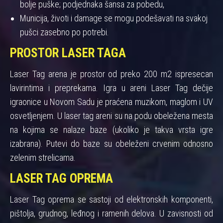
bolje puške; podjednaka šansa za pobedu,
Municija, životi i damage se mogu podešavati na svakoj
pušci zasebno po potrebi.
PROSTOR LASER TAGA
Laser Tag arena je prostor od preko 200 m2 ispresecan
lavirintima i preprekama. Igra u areni Laser Tag dečije
igraonice u Novom Sadu je praćena muzikom, maglom i UV
osvetljenjem. U laser tag areni su na podu obeležena mesta
na kojima se nalaze baze (ukoliko je takva vrsta igre
izabrana). Putevi do baze su obeleženi crvenim odnosno
zelenim strelicama.
LASER TAG OPREMA
Laser Tag oprema se sastoji od elektronskih komponenti,
pištolja, grudnog, leđnog i ramenih delova. U zavisnosti od