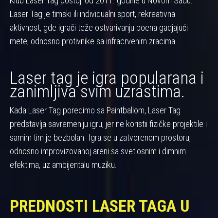
Klub Laser Tag postoji od 2011. godine u Novom Sadu.
Laser Tag je timski ili individualni sport, rekreativna
aktivnost, gde igrači teže ostvarivanju poena gadjajući
mete, odnosno protivnike sa infracrvenim zracima.
Laser tag je igra popularana i
zanimljiva svim uzrastima.
Kada Laser Tag poredimo sa Paintballom, Laser Tag
predstavlja savremeniju igru, jer ne koristii fizičke projektile i
samim tim je bezbolan. Igra se u zatvorenom prostoru,
odnosno improvizovanoj areni sa svetlosnim i dimnim
efektima, uz ambijentalu muziku.
PREDNOSTI LASER TAGA U