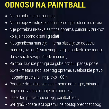
ODNOSU NA PAINTBALL
Nema bola i nema masnica,
Nema boje – čistije je, nema nereda po odeći, licu i kosi,
Nije potrebna nikakva zaštitna oprema, panciri i viziri kroz
koje je naporno disati i gledati,
Neograničena municija – nema plaćanja za dodatnu
municiju, svi igrači su ravnopravni po budžetu i ne moraju
da se suzdržavaju i štede municiju,
Paintball kuglice počinju da gube brzinu i padaju posle
50-tak metara. Kod laser tag opreme, svetlost ide pravo
i pogađa precizno i na preko 100m,
Pogotke detektuju senzori – nema nefer igre, brisanja
boje i pretvaranja da nije bilo pogotka,
Laser tag puške nisu oružje, paintball jesu,
Svi igrači koriste istu opremu; ne postoji prednost zbog