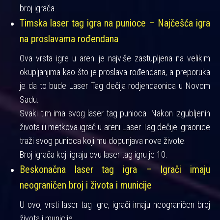
broj igrača.
Timska laser tag igra na punioce – Najčešća igra
na proslavama rođendana
Ova vrsta igre u areni je najviše zastupljena na velikim
okupljanjima kao što je proslava rođendana, a preporuka
je da to bude Laser Tag dečija rodjendaonica u Novom
Sadu.
Svaki tim ima svog laser tag punioca. Nakon izgubljenih
života ili metkova igrač u areni Laser Tag dečije igraonice
traži svog punioca koji mu dopunjava nove živote.
Broj igrača koji igraju ovu laser tag igru je 10.
Beskonačna laser tag igra – Igrači imaju
neograničen broj i života i municije
U ovoj vrsti laser tag igre, igrači imaju neograničen broj
života i municije.