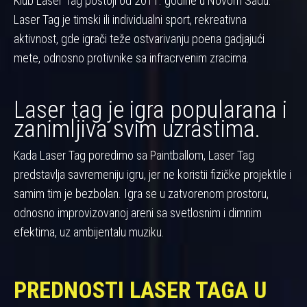
Klub Laser Tag postoji od 2011. godine u Novom Sadu.
Laser Tag je timski ili individualni sport, rekreativna
aktivnost, gde igrači teže ostvarivanju poena gadjajući
mete, odnosno protivnike sa infracrvenim zracima.
Laser tag je igra popularana i
zanimljiva svim uzrastima.
Kada Laser Tag poredimo sa Paintballom, Laser Tag
predstavlja savremeniju igru, jer ne koristii fizičke projektile i
samim tim je bezbolan. Igra se u zatvorenom prostoru,
odnosno improvizovanoj areni sa svetlosnim i dimnim
efektima, uz ambijentalu muziku.
PREDNOSTI LASER TAGA U