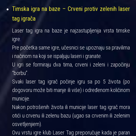
Timska igra na baze – Crveni protiv zelenih laser
tag igrača
Laser tag igra na baze je najzastupljenija vrsta timske
igre.
Pre početka same igre, učesnici se upoznaju sa pravilima
i načinom na koji se ispaljuju laseri i granate.
U igri se formiraju dva tima, crveni i zeleni i započinju
“borbu”.
Svaki laser tag igrač počinje igru sa po 5 života (po
dogovoru može biti manje ili više) i određenom količinom
municije.
Nakon potrošenih života ili municije laser tag igrač mora
otići u crvenu ili zelenu bazu (ugao sa crvenim ili zelenim
osvetljenjiem).
Ovu vrstu igre klub Laser Tag preporučuje kada je paran