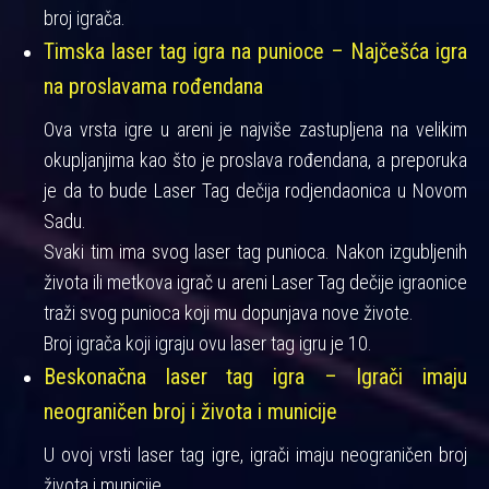
broj igrača.
Timska laser tag igra na punioce – Najčešća igra
na proslavama rođendana
Ova vrsta igre u areni je najviše zastupljena na velikim
okupljanjima kao što je proslava rođendana, a preporuka
je da to bude Laser Tag dečija rodjendaonica u Novom
Sadu.
Svaki tim ima svog laser tag punioca. Nakon izgubljenih
života ili metkova igrač u areni Laser Tag dečije igraonice
traži svog punioca koji mu dopunjava nove živote.
Broj igrača koji igraju ovu laser tag igru je 10.
Beskonačna laser tag igra – Igrači imaju
neograničen broj i života i municije
U ovoj vrsti laser tag igre, igrači imaju neograničen broj
života i municije.