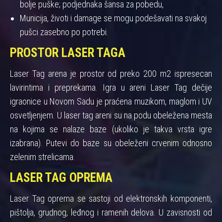
bolje puške; podjednaka šansa za pobedu,
Municija, životi i damage se mogu podešavati na svakoj
pušci zasebno po potrebi.
PROSTOR LASER TAGA
Laser Tag arena je prostor od preko 200 m2 ispresecan
lavirintima i preprekama. Igra u areni Laser Tag dečije
igraonice u Novom Sadu je praćena muzikom, maglom i UV
osvetljenjem. U laser tag areni su na podu obeležena mesta
na kojima se nalaze baze (ukoliko je takva vrsta igre
izabrana). Putevi do baze su obeleženi crvenim odnosno
zelenim strelicama.
LASER TAG OPREMA
Laser Tag oprema se sastoji od elektronskih komponenti,
pištolja, grudnog, leđnog i ramenih delova. U zavisnosti od