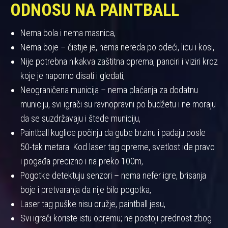
ODNOSU NA PAINTBALL
Nema bola i nema masnica,
Nema boje – čistije je, nema nereda po odeći, licu i kosi,
Nije potrebna nikakva zaštitna oprema, panciri i viziri kroz
koje je naporno disati i gledati,
Neograničena municija – nema plaćanja za dodatnu
municiju, svi igrači su ravnopravni po budžetu i ne moraju
da se suzdržavaju i štede municiju,
Paintball kuglice počinju da gube brzinu i padaju posle
50-tak metara. Kod laser tag opreme, svetlost ide pravo
i pogađa precizno i na preko 100m,
Pogotke detektuju senzori – nema nefer igre, brisanja
boje i pretvaranja da nije bilo pogotka,
Laser tag puške nisu oružje, paintball jesu,
Svi igrači koriste istu opremu; ne postoji prednost zbog