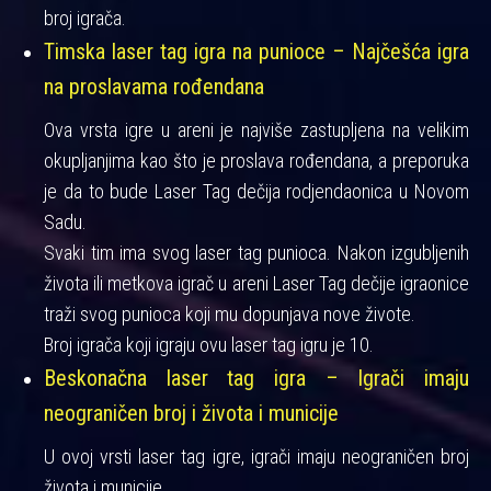
broj igrača.
Timska laser tag igra na punioce – Najčešća igra
na proslavama rođendana
Ova vrsta igre u areni je najviše zastupljena na velikim
okupljanjima kao što je proslava rođendana, a preporuka
je da to bude Laser Tag dečija rodjendaonica u Novom
Sadu.
Svaki tim ima svog laser tag punioca. Nakon izgubljenih
života ili metkova igrač u areni Laser Tag dečije igraonice
traži svog punioca koji mu dopunjava nove živote.
Broj igrača koji igraju ovu laser tag igru je 10.
Beskonačna laser tag igra – Igrači imaju
neograničen broj i života i municije
U ovoj vrsti laser tag igre, igrači imaju neograničen broj
života i municije.