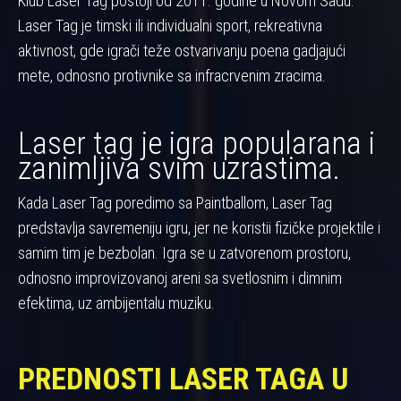
Klub Laser Tag postoji od 2011. godine u Novom Sadu.
Laser Tag je timski ili individualni sport, rekreativna
aktivnost, gde igrači teže ostvarivanju poena gadjajući
mete, odnosno protivnike sa infracrvenim zracima.
Laser tag je igra popularana i
zanimljiva svim uzrastima.
Kada Laser Tag poredimo sa Paintballom, Laser Tag
predstavlja savremeniju igru, jer ne koristii fizičke projektile i
samim tim je bezbolan. Igra se u zatvorenom prostoru,
odnosno improvizovanoj areni sa svetlosnim i dimnim
efektima, uz ambijentalu muziku.
PREDNOSTI LASER TAGA U