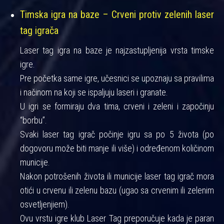
Timska igra na baze – Crveni protiv zelenih laser
tag igrača
Laser tag igra na baze je najzastupljenija vrsta timske
igre.
Pre početka same igre, učesnici se upoznaju sa pravilima
i načinom na koji se ispaljuju laseri i granate.
U igri se formiraju dva tima, crveni i zeleni i započinju
“borbu”.
Svaki laser tag igrač počinje igru sa po 5 života (po
dogovoru može biti manje ili više) i određenom količinom
municije.
Nakon potrošenih života ili municije laser tag igrač mora
otići u crvenu ili zelenu bazu (ugao sa crvenim ili zelenim
osvetljenjiem).
Ovu vrstu igre klub Laser Tag preporučuje kada je paran