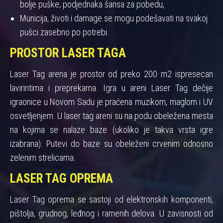
bolje puške; podjednaka šansa za pobedu,
Municija, životi i damage se mogu podešavati na svakoj
pušci zasebno po potrebi.
PROSTOR LASER TAGA
Laser Tag arena je prostor od preko 200 m2 ispresecan
lavirintima i preprekama. Igra u areni Laser Tag dečije
igraonice u Novom Sadu je praćena muzikom, maglom i UV
osvetljenjem. U laser tag areni su na podu obeležena mesta
na kojima se nalaze baze (ukoliko je takva vrsta igre
izabrana). Putevi do baze su obeleženi crvenim odnosno
zelenim strelicama.
LASER TAG OPREMA
Laser Tag oprema se sastoji od elektronskih komponenti,
pištolja, grudnog, leđnog i ramenih delova. U zavisnosti od