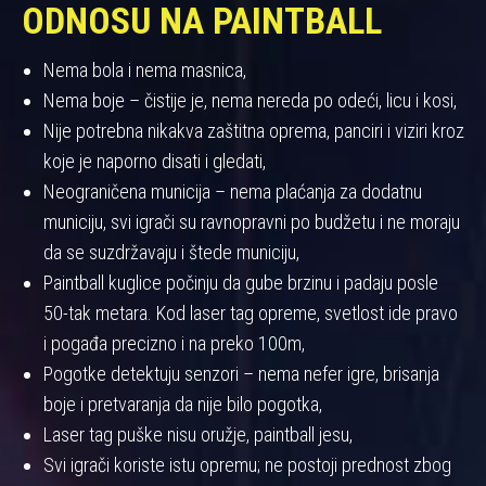
ODNOSU NA PAINTBALL
Nema bola i nema masnica,
Nema boje – čistije je, nema nereda po odeći, licu i kosi,
Nije potrebna nikakva zaštitna oprema, panciri i viziri kroz
koje je naporno disati i gledati,
Neograničena municija – nema plaćanja za dodatnu
municiju, svi igrači su ravnopravni po budžetu i ne moraju
da se suzdržavaju i štede municiju,
Paintball kuglice počinju da gube brzinu i padaju posle
50-tak metara. Kod laser tag opreme, svetlost ide pravo
i pogađa precizno i na preko 100m,
Pogotke detektuju senzori – nema nefer igre, brisanja
boje i pretvaranja da nije bilo pogotka,
Laser tag puške nisu oružje, paintball jesu,
Svi igrači koriste istu opremu; ne postoji prednost zbog