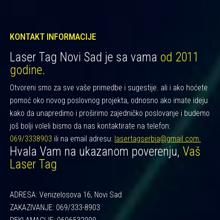
KONTAKT INFORMACIJE
Laser Tag Novi Sad je sa vama
od 2011
godine.
Otvoreni smo za sve vaše primedbe i sugestije. ali i ako hoćete
pomoć oko novog poslovnog projekta, odnosno ako imate ideju
kako da unapredimo i proširimo zajedničko poslovanje i budemo
još bolji voleli bismo da nas kontaktirate na telefon:
069/3338903
ili na email adresu:
lasertagserbia@gmail.com.
Hvala Vam na ukazanom poverenju,
Vaš
Laser Tag
ADRESA: Venizelosova 16, Novi Sad
ZAKAZIVANJE: 069/333-8903