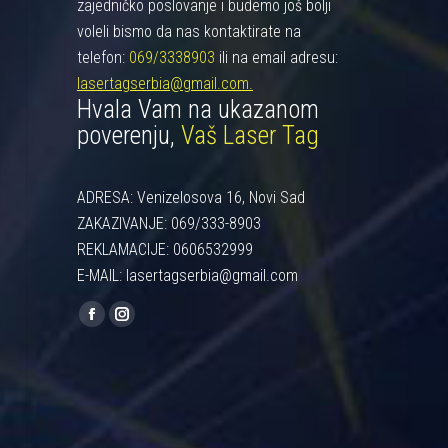
zajedničko poslovanje i budemo još bolji
voleli bismo da nas kontaktirate na
telefon:
069/3338903
ili na email adresu:
lasertagserbia@gmail.com.
Hvala Vam na ukazanom
poverenju,
Vaš Laser Tag
ADRESA: Venizelosova 16, Novi Sad
ZAKAZIVANJE: 069/333-8903
REKLAMACIJE: 0606532999
E-MAIL: lasertagserbia@gmail.com
Find us on:
Facebook
Instagram
page
page
opens
opens
in
in
new
new