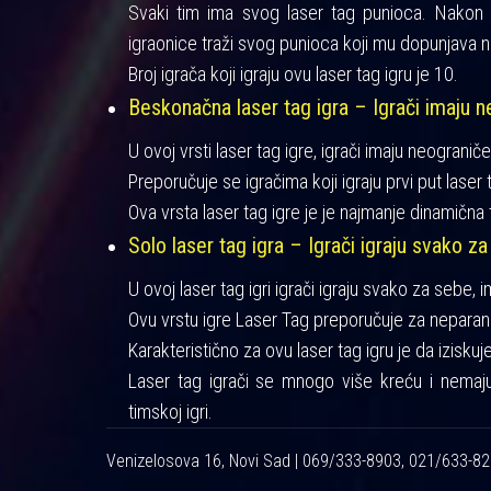
Svaki tim ima svog laser tag punioca. Nakon iz
igraonice traži svog punioca koji mu dopunjava n
Broj igrača koji igraju ovu laser tag igru je 10.
Beskonačna laser tag igra – Igrači imaju ne
U ovoj vrsti laser tag igre, igrači imaju neograniče
Preporučuje se igračima koji igraju prvi put laser t
Ova vrsta laser tag igre je je najmanje dinamična 
Solo laser tag igra – Igrači igraju svako za
U ovoj laser tag igri igrači igraju svako za sebe, 
Ovu vrstu igre Laser Tag preporučuje za neparan 
Karakteristično za ovu laser tag igru je da izisku
Laser tag igrači se mnogo više kreću i nemaj
timskoj igri.
Venizelosova 16, Novi Sad | 069/333-8903, 021/633-8