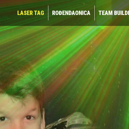
LASER TAG
ROĐENDAONICA
TEAM BUIL
LASER TAG
ROĐENDAONICA
TEAM BUILD