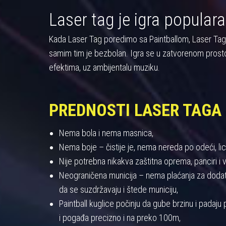
Laser tag je igra populara
Kada Laser Tag poredimo sa Paintballom, Laser Tag pre
samim tim je bezbolan. Igra se u zatvorenom prost
efektima, uz ambijentalu muziku.
PREDNOSTI LASER TAGA
Nema bola i nema masnica,
Nema boje – čistije je, nema nereda po odeći, licu
Nije potrebna nikakva zaštitna oprema, panciri i viz
Neograničena municija – nema plaćanja za dodatnu
da se suzdržavaju i štede municiju,
Paintball kuglice počinju da gube brzinu i padaj
i pogađa precizno i na preko 100m,