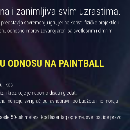
na i zanimljiva svim uzrastima.
dstavlja savremeniju igru, jer ne koristii fizičke projektile i
oru, odnosno improvizovanoj areni sa svetlosnim i dimnim
 U ODNOSU NA PAINTBALL
 i kosi,
iri kroz koje je naporno disati i gledati,
 municiju, svi igrači su ravnopravni po budžetu i ne moraju
u posle 50-tak metara. Kod laser tag opreme, svetlost ide pravo