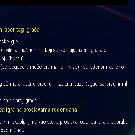
h laser tag igrača
mske igre.
vilima i načinom na koji se ispaljuju laseri i granate.
činju “borbu”.
a (po dogovoru može biti manje ili više) i određenom količinom
igrač mora otići u crvenu ili zelenu bazu (ugao sa crvenim ili
 paran broj igrača.
šća igra na proslavama rođendana
velikim okupljanjima kao što je proslava rođendana, a preporuka
 Novom Sadu.