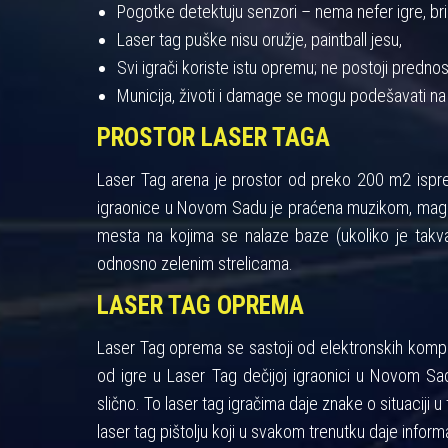
Pogotke detektuju senzori – nema nefer igre, bris
Laser tag puške nisu oružje, paintball jesu,
Svi igrači koriste istu opremu; ne postoji pred
Municija, životi i damage se mogu podešavati na
PROSTOR LASER TAGA
Laser Tag arena je prostor od preko 200 m2 ispres
igraonice u Novom Sadu je praćena muzikom, maglo
mesta na kojima se nalaze baze (ukoliko je takva
odnosno zelenim strelicama.
LASER TAG OPREMA
Laser Tag oprema se sastoji od elektronskih kompon
od igre u Laser Tag dečijoj igraonici u Novom Sad
slično. To laser tag igračima daje znake o situaciji u 
laser tag pištolju koji u svakom trenutku daje informa