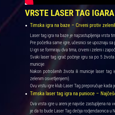
VRSTE LASER TAG IGARA
Timska igra na baze – Crveni protiv zeleni
Laser tag igra na baze je najzastupljenija vrsta ti
Pre početka same igre, učesnici se upoznaju sa pra
U igri se formiraju dva tima, crveni i zeleni i zapo
Svaki laser tag igrač počinje igru sa po 5 život
municije.
Nakon potrošenih života ili municije laser tag 
zelenim osvetljenjiem).
Ovu vrstu igre klub Laser Tag preporučuje kada je
Timska laser tag igra na punioce – Najče
Ova vrsta igre u areni je najviše zastupljena na 
je da to bude Laser Tag dečija rodjendaonica u