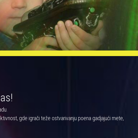
nas!
adu.
a aktivnost, gde igrači teže ostvarivanju poena gadjajući mete,