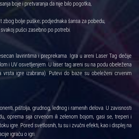
anja boje i pretvaranja da nije bilo pogotka,
nost zbog bolje puške; podjednaka šansa za pobedu,
 svakoj pušci zasebno po potrebi.
ecan lavirintima i preprekama. Igra u areni Laser Tag dečije
m i UV osvetljenjem. U laser tag areni su na podu obeležena
 vrsta igre izabrana). Putevi do baze su obeleženi crvenim
enti, pištolja, grudnog, leđnog i ramenih delova. U zavisnosti
u, oprema sija crvenom ili zelenom bojom, gasi se, treperi i
toku igre. Pored svetlosnih, tu su i zvučni efekti, kao i displej na
cije igraču o igri.