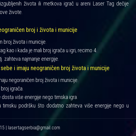
gubljenih života ili metkova igrač u areni Laser Tag dečije
ove živote.
ograničen broj i života i municije
n broj života i municije.
ag kao i kada je mali broj igrača u igri, recimo 4.
tj. zahteva najmanje energije.
 sebe i imaju neograničen broj života i municije
imaju negoraničen broj života i municije.
broj igrača.
je dosta više energije nego timska igra.
u timsku podršku što dodatno zahteva više energije nego u
215 | lasertagserbia@gmail.com