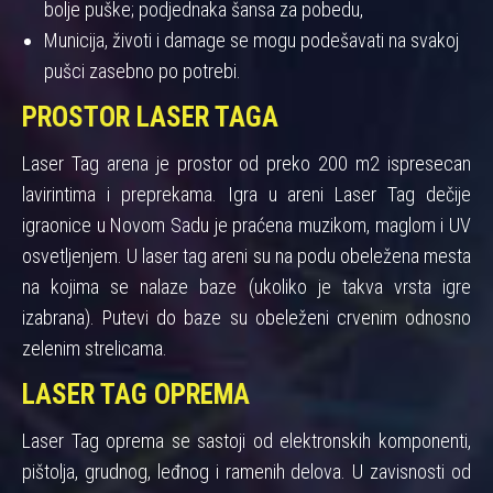
bolje puške; podjednaka šansa za pobedu,
Municija, životi i damage se mogu podešavati na svakoj
pušci zasebno po potrebi.
PROSTOR LASER TAGA
Laser Tag arena je prostor od preko 200 m2 ispresecan
lavirintima i preprekama. Igra u areni Laser Tag dečije
igraonice u Novom Sadu je praćena muzikom, maglom i UV
osvetljenjem. U laser tag areni su na podu obeležena mesta
na kojima se nalaze baze (ukoliko je takva vrsta igre
izabrana). Putevi do baze su obeleženi crvenim odnosno
zelenim strelicama.
LASER TAG OPREMA
Laser Tag oprema se sastoji od elektronskih komponenti,
pištolja, grudnog, leđnog i ramenih delova. U zavisnosti od