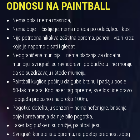
ODNOSU NA PAINTBALL
Nema bola i nema masnica,
Nema boje – čistije je, nema nereda po odeći, licu i kosi,
Nije potrebna nikakva zaštitna oprema, panciri i viziri kroz
koje je naporno disati i gledati,
Neograničena municija – nema plaćanja za dodatnu
municiju, svi igrači su ravnopravni po budžetu i ne moraju
da se suzdržavaju i štede municiju,
Paintball kuglice počinju da gube brzinu i padaju posle
50-tak metara. Kod laser tag opreme, svetlost ide pravo
i pogađa precizno i na preko 100m,
Pogotke detektuju senzori – nema nefer igre, brisanja
boje i pretvaranja da nije bilo pogotka,
Laser tag puške nisu oružje, paintball jesu,
Svi igrači koriste istu opremu; ne postoji prednost zbog