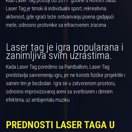
Klub Laser Tag postoji od 2011. godine u Novom Sadu.
Laser Tag je timski ili individualni sport, rekreativna
aktivnost, gde igrači teže ostvarivanju poena gadjajući
mete, odnosno protivnike sa infracrvenim zracima.
Laser tag je igra popularana i
zanimljiva svim uzrastima.
Kada Laser Tag poredimo sa Paintballom, Laser Tag
predstavlja savremeniju igru, jer ne koristii fizičke projektile i
samim tim je bezbolan. Igra se u zatvorenom prostoru,
odnosno improvizovanoj areni sa svetlosnim i dimnim
efektima, uz ambijentalu muziku.
PREDNOSTI LASER TAGA U