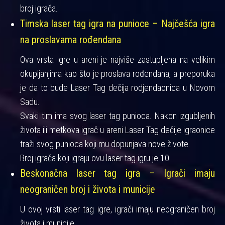
broj igrača.
Timska laser tag igra na punioce – Najčešća igra
na proslavama rođendana
Ova vrsta igre u areni je najviše zastupljena na velikim
okupljanjima kao što je proslava rođendana, a preporuka
je da to bude Laser Tag dečija rodjendaonica u Novom
Sadu.
Svaki tim ima svog laser tag punioca. Nakon izgubljenih
života ili metkova igrač u areni Laser Tag dečije igraonice
traži svog punioca koji mu dopunjava nove živote.
Broj igrača koji igraju ovu laser tag igru je 10.
Beskonačna laser tag igra – Igrači imaju
neograničen broj i života i municije
U ovoj vrsti laser tag igre, igrači imaju neograničen broj
života i municije.