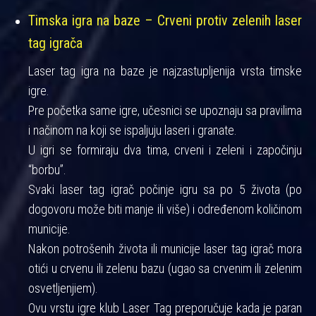
Timska igra na baze – Crveni protiv zelenih laser
tag igrača
Laser tag igra na baze je najzastupljenija vrsta timske
igre.
Pre početka same igre, učesnici se upoznaju sa pravilima
i načinom na koji se ispaljuju laseri i granate.
U igri se formiraju dva tima, crveni i zeleni i započinju
“borbu”.
Svaki laser tag igrač počinje igru sa po 5 života (po
dogovoru može biti manje ili više) i određenom količinom
municije.
Nakon potrošenih života ili municije laser tag igrač mora
otići u crvenu ili zelenu bazu (ugao sa crvenim ili zelenim
osvetljenjiem).
Ovu vrstu igre klub Laser Tag preporučuje kada je paran