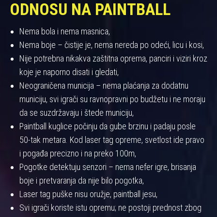
ODNOSU NA PAINTBALL
Nema bola i nema masnica,
Nema boje – čistije je, nema nereda po odeći, licu i kosi,
Nije potrebna nikakva zaštitna oprema, panciri i viziri kroz
koje je naporno disati i gledati,
Neograničena municija – nema plaćanja za dodatnu
municiju, svi igrači su ravnopravni po budžetu i ne moraju
da se suzdržavaju i štede municiju,
Paintball kuglice počinju da gube brzinu i padaju posle
50-tak metara. Kod laser tag opreme, svetlost ide pravo
i pogađa precizno i na preko 100m,
Pogotke detektuju senzori – nema nefer igre, brisanja
boje i pretvaranja da nije bilo pogotka,
Laser tag puške nisu oružje, paintball jesu,
Svi igrači koriste istu opremu; ne postoji prednost zbog