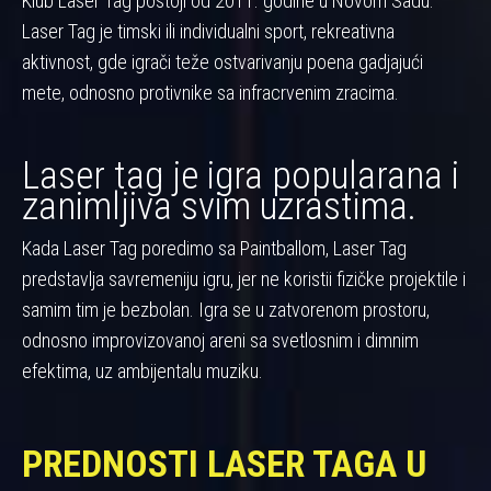
Klub Laser Tag postoji od 2011. godine u Novom Sadu.
Laser Tag je timski ili individualni sport, rekreativna
aktivnost, gde igrači teže ostvarivanju poena gadjajući
mete, odnosno protivnike sa infracrvenim zracima.
Laser tag je igra popularana i
zanimljiva svim uzrastima.
Kada Laser Tag poredimo sa Paintballom, Laser Tag
predstavlja savremeniju igru, jer ne koristii fizičke projektile i
samim tim je bezbolan. Igra se u zatvorenom prostoru,
odnosno improvizovanoj areni sa svetlosnim i dimnim
efektima, uz ambijentalu muziku.
PREDNOSTI LASER TAGA U