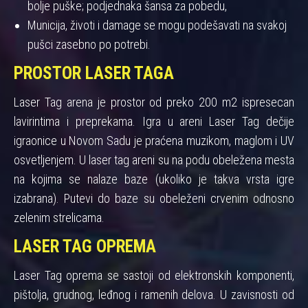
bolje puške; podjednaka šansa za pobedu,
Municija, životi i damage se mogu podešavati na svakoj
pušci zasebno po potrebi.
PROSTOR LASER TAGA
Laser Tag arena je prostor od preko 200 m2 ispresecan
lavirintima i preprekama. Igra u areni Laser Tag dečije
igraonice u Novom Sadu je praćena muzikom, maglom i UV
osvetljenjem. U laser tag areni su na podu obeležena mesta
na kojima se nalaze baze (ukoliko je takva vrsta igre
izabrana). Putevi do baze su obeleženi crvenim odnosno
zelenim strelicama.
LASER TAG OPREMA
Laser Tag oprema se sastoji od elektronskih komponenti,
pištolja, grudnog, leđnog i ramenih delova. U zavisnosti od