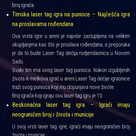
broj igrača.
Timska laser tag igra na punioce – Najčešća igra
na proslavama rođendana
Ova vrsta igre u areni je najviše zastupljena na velikim
okupljanjima kao što je proslava rođendana, a preporuka
je da to bude Laser Tag dečija rodjendaonica u Novom
Sadu.
Svaki tim ima svog laser tag punioca. Nakon izgubljenih
života ili metkova igrač u areni Laser Tag dečije igraonice
traži svog punioca koji mu dopunjava nove živote.
Broj igrača koji igraju ovu laser tag igru je 10.
Beskonačna laser tag igra – Igrači imaju
neograničen broj i života i municije
U ovoj vrsti laser tag igre, igrači imaju neograničen broj
života i municije.