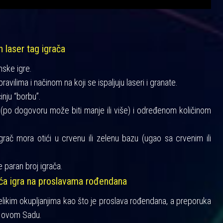
h laser tag igrača
mske igre.
vilima i načinom na koji se ispaljuju laseri i granate.
činju “borbu”.
a (po dogovoru može biti manje ili više) i određenom količinom
igrač mora otići u crvenu ili zelenu bazu (ugao sa crvenim ili
 paran broj igrača.
šća igra na proslavama rođendana
velikim okupljanjima kao što je proslava rođendana, a preporuka
 Novom Sadu.