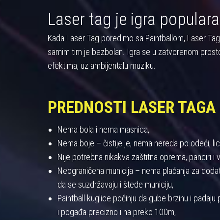
Laser tag je igra populara
Kada Laser Tag poredimo sa Paintballom, Laser Tag pre
samim tim je bezbolan. Igra se u zatvorenom prost
efektima, uz ambijentalu muziku.
PREDNOSTI LASER TAGA
Nema bola i nema masnica,
Nema boje – čistije je, nema nereda po odeći, licu
Nije potrebna nikakva zaštitna oprema, panciri i viz
Neograničena municija – nema plaćanja za dodatnu
da se suzdržavaju i štede municiju,
Paintball kuglice počinju da gube brzinu i padaj
i pogađa precizno i na preko 100m,