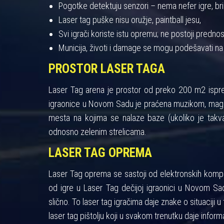
Pogotke detektuju senzori – nema nefer igre, bris
Laser tag puške nisu oružje, paintball jesu,
Svi igrači koriste istu opremu; ne postoji pred
Municija, životi i damage se mogu podešavati na
PROSTOR LASER TAGA
Laser Tag arena je prostor od preko 200 m2 ispres
igraonice u Novom Sadu je praćena muzikom, maglo
mesta na kojima se nalaze baze (ukoliko je takva
odnosno zelenim strelicama.
LASER TAG OPREMA
Laser Tag oprema se sastoji od elektronskih kompon
od igre u Laser Tag dečijoj igraonici u Novom Sad
slično. To laser tag igračima daje znake o situaciji u 
laser tag pištolju koji u svakom trenutku daje informa