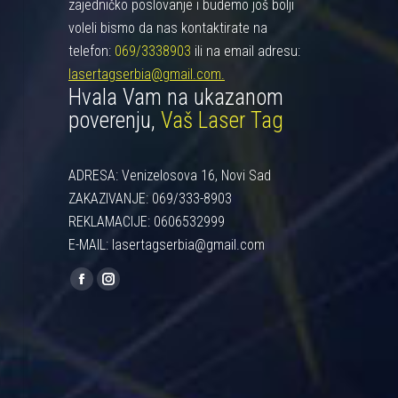
zajedničko poslovanje i budemo još bolji
voleli bismo da nas kontaktirate na
telefon:
069/3338903
ili na email adresu:
lasertagserbia@gmail.com.
Hvala Vam na ukazanom
poverenju,
Vaš Laser Tag
ADRESA: Venizelosova 16, Novi Sad
ZAKAZIVANJE: 069/333-8903
REKLAMACIJE: 0606532999
E-MAIL: lasertagserbia@gmail.com
Find us on:
Facebook
Instagram
page
page
opens
opens
in
in
new
new