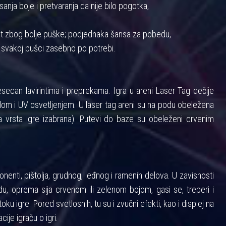
anja boje i pretvaranja da nije bilo pogotka,
nost zbog bolje puške; podjednaka šansa za pobedu,
 svakoj pušci zasebno po potrebi.
ecan lavirintima i preprekama. Igra u areni Laser Tag dečije
m i UV osvetljenjem. U laser tag areni su na podu obeležena
 vrsta igre izabrana). Putevi do baze su obeleženi crvenim
enti, pištolja, grudnog, leđnog i ramenih delova. U zavisnosti
u, oprema sija crvenom ili zelenom bojom, gasi se, treperi i
toku igre. Pored svetlosnih, tu su i zvučni efekti, kao i displej na
cije igraču o igri.