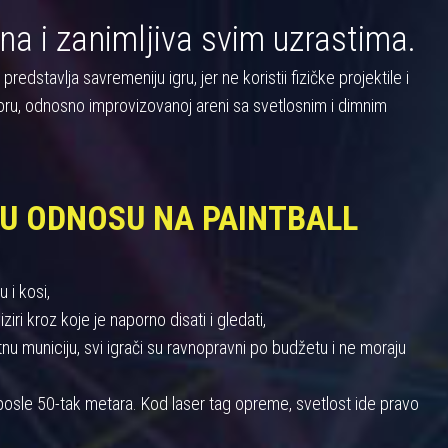
na i zanimljiva svim uzrastima.
dstavlja savremeniju igru, jer ne koristii fizičke projektile i
oru, odnosno improvizovanoj areni sa svetlosnim i dimnim
 U ODNOSU NA PAINTBALL
 i kosi,
iri kroz koje je naporno disati i gledati,
 municiju, svi igrači su ravnopravni po budžetu i ne moraju
u posle 50-tak metara. Kod laser tag opreme, svetlost ide pravo