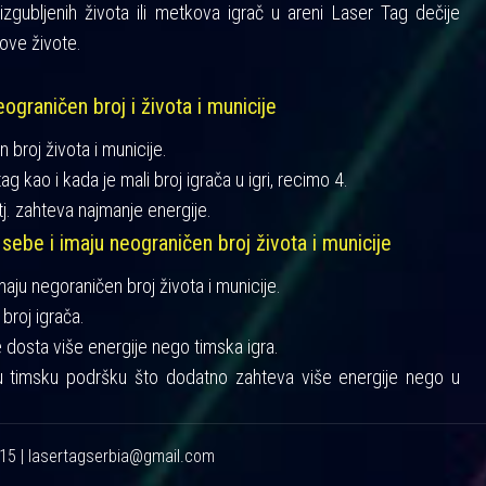
gubljenih života ili metkova igrač u areni Laser Tag dečije
ove živote.
ograničen broj i života i municije
n broj života i municije.
ag kao i kada je mali broj igrača u igri, recimo 4.
tj. zahteva najmanje energije.
 sebe i imaju neograničen broj života i municije
imaju negoraničen broj života i municije.
broj igrača.
je dosta više energije nego timska igra.
u timsku podršku što dodatno zahteva više energije nego u
215 | lasertagserbia@gmail.com