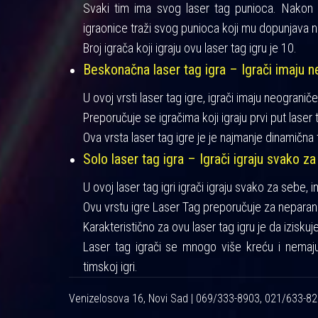
Svaki tim ima svog laser tag punioca. Nakon iz
igraonice traži svog punioca koji mu dopunjava n
Broj igrača koji igraju ovu laser tag igru je 10.
Beskonačna laser tag igra – Igrači imaju ne
U ovoj vrsti laser tag igre, igrači imaju neograniče
Preporučuje se igračima koji igraju prvi put laser t
Ova vrsta laser tag igre je je najmanje dinamična 
Solo laser tag igra – Igrači igraju svako za
U ovoj laser tag igri igrači igraju svako za sebe, 
Ovu vrstu igre Laser Tag preporučuje za neparan 
Karakteristično za ovu laser tag igru je da izisku
Laser tag igrači se mnogo više kreću i nemaj
timskoj igri.
Venizelosova 16, Novi Sad | 069/333-8903, 021/633-8