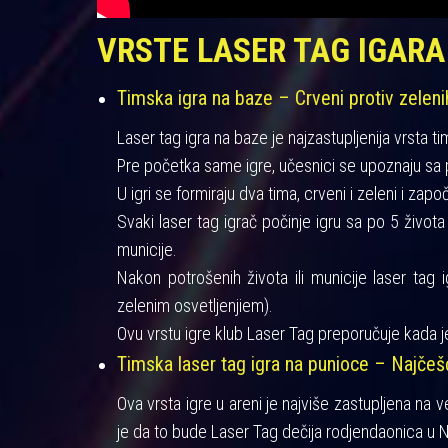
VRSTE LASER TAG IGARA
Timska igra na baze – Crveni protiv zeleni
Laser tag igra na baze je najzastupljenija vrsta ti
Pre početka same igre, učesnici se upoznaju sa pra
U igri se formiraju dva tima, crveni i zeleni i zapo
Svaki laser tag igrač počinje igru sa po 5 život
municije.
Nakon potrošenih života ili municije laser tag 
zelenim osvetljenjiem).
Ovu vrstu igre klub Laser Tag preporučuje kada je
Timska laser tag igra na punioce – Najče
Ova vrsta igre u areni je najviše zastupljena na 
je da to bude Laser Tag dečija rodjendaonica u