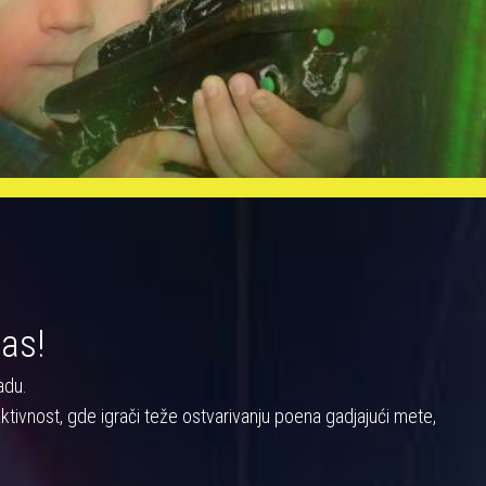
nas!
adu.
a aktivnost, gde igrači teže ostvarivanju poena gadjajući mete,