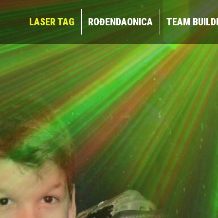
LASER TAG
ROĐENDAONICA
TEAM BUIL
LASER TAG
ROĐENDAONICA
TEAM BUILD