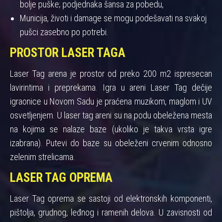
bolje puške; podjednaka šansa za pobedu,
Municija, životi i damage se mogu podešavati na svakoj
pušci zasebno po potrebi.
PROSTOR LASER TAGA
Laser Tag arena je prostor od preko 200 m2 ispresecan
lavirintima i preprekama. Igra u areni Laser Tag dečije
igraonice u Novom Sadu je praćena muzikom, maglom i UV
osvetljenjem. U laser tag areni su na podu obeležena mesta
na kojima se nalaze baze (ukoliko je takva vrsta igre
izabrana). Putevi do baze su obeleženi crvenim odnosno
zelenim strelicama.
LASER TAG OPREMA
Laser Tag oprema se sastoji od elektronskih komponenti,
pištolja, grudnog, leđnog i ramenih delova. U zavisnosti od