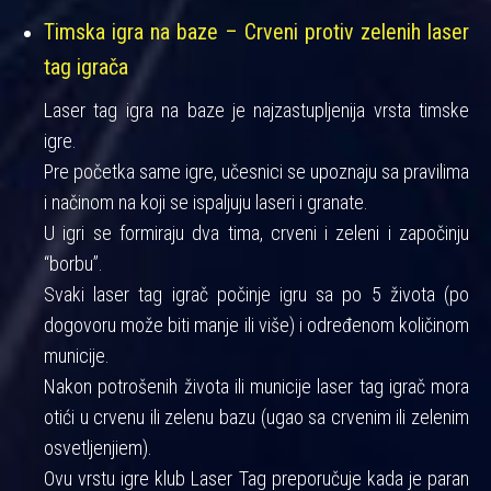
Timska igra na baze – Crveni protiv zelenih laser
tag igrača
Laser tag igra na baze je najzastupljenija vrsta timske
igre.
Pre početka same igre, učesnici se upoznaju sa pravilima
i načinom na koji se ispaljuju laseri i granate.
U igri se formiraju dva tima, crveni i zeleni i započinju
“borbu”.
Svaki laser tag igrač počinje igru sa po 5 života (po
dogovoru može biti manje ili više) i određenom količinom
municije.
Nakon potrošenih života ili municije laser tag igrač mora
otići u crvenu ili zelenu bazu (ugao sa crvenim ili zelenim
osvetljenjiem).
Ovu vrstu igre klub Laser Tag preporučuje kada je paran