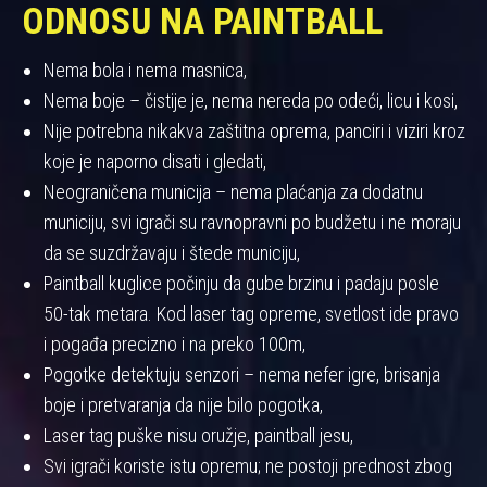
ODNOSU NA PAINTBALL
Nema bola i nema masnica,
Nema boje – čistije je, nema nereda po odeći, licu i kosi,
Nije potrebna nikakva zaštitna oprema, panciri i viziri kroz
koje je naporno disati i gledati,
Neograničena municija – nema plaćanja za dodatnu
municiju, svi igrači su ravnopravni po budžetu i ne moraju
da se suzdržavaju i štede municiju,
Paintball kuglice počinju da gube brzinu i padaju posle
50-tak metara. Kod laser tag opreme, svetlost ide pravo
i pogađa precizno i na preko 100m,
Pogotke detektuju senzori – nema nefer igre, brisanja
boje i pretvaranja da nije bilo pogotka,
Laser tag puške nisu oružje, paintball jesu,
Svi igrači koriste istu opremu; ne postoji prednost zbog