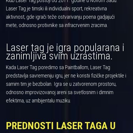
Klub Laser Tag postoji od 2011. godine u Novom Sadu.
Laser Tag je timski ili individualni sport, rekreativna
aktivnost, gde igrači teže ostvarivanju poena gadjajući
mete, odnosno protivnike sa infracrvenim zracima.
Laser tag je igra popularana i
zanimljiva svim uzrastima.
Kada Laser Tag poredimo sa Paintballom, Laser Tag
predstavlja savremeniju igru, jer ne koristii fizičke projektile i
samim tim je bezbolan. Igra se u zatvorenom prostoru,
odnosno improvizovanoj areni sa svetlosnim i dimnim
efektima, uz ambijentalu muziku.
PREDNOSTI LASER TAGA U