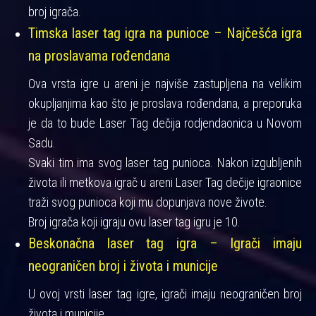
broj igrača.
Timska laser tag igra na punioce – Najčešća igra
na proslavama rođendana
Ova vrsta igre u areni je najviše zastupljena na velikim
okupljanjima kao što je proslava rođendana, a preporuka
je da to bude Laser Tag dečija rodjendaonica u Novom
Sadu.
Svaki tim ima svog laser tag punioca. Nakon izgubljenih
života ili metkova igrač u areni Laser Tag dečije igraonice
traži svog punioca koji mu dopunjava nove živote.
Broj igrača koji igraju ovu laser tag igru je 10.
Beskonačna laser tag igra – Igrači imaju
neograničen broj i života i municije
U ovoj vrsti laser tag igre, igrači imaju neograničen broj
života i municije.