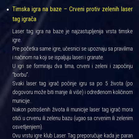
Timska igra na baze – Crveni protiv zelenih laser
tag igrača
Laser tag igra na baze je najzastupljenija vrsta timske
igre.
Pre početka same igre, učesnici se upoznaju sa pravilima
i načinom na koji se ispaljuju laseri i granate.
U igri se formiraju dva tima, crveni i zeleni i započinju
“borbu”.
Svaki laser tag igrač počinje igru sa po 5 života (po
dogovoru može biti manje ili više) i određenom količinom
municije.
Nakon potrošenih života ili municije laser tag igrač mora
otići u crvenu ili zelenu bazu (ugao sa crvenim ili zelenim
osvetljenjiem).
Ovu vrstu igre klub Laser Tag preporučuje kada je paran