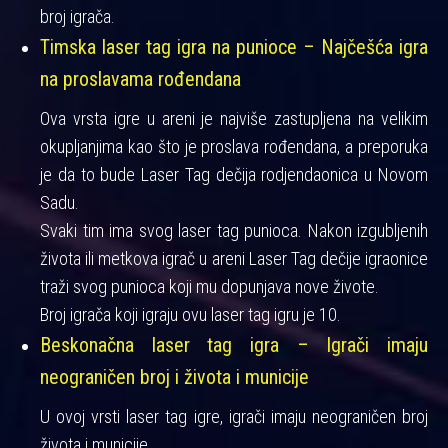
broj igrača.
Timska laser tag igra na punioce – Najčešća igra
na proslavama rođendana
Ova vrsta igre u areni je najviše zastupljena na velikim
okupljanjima kao što je proslava rođendana, a preporuka
je da to bude Laser Tag dečija rodjendaonica u Novom
Sadu.
Svaki tim ima svog laser tag punioca. Nakon izgubljenih
života ili metkova igrač u areni Laser Tag dečije igraonice
traži svog punioca koji mu dopunjava nove živote.
Broj igrača koji igraju ovu laser tag igru je 10.
Beskonačna laser tag igra – Igrači imaju
neograničen broj i života i municije
U ovoj vrsti laser tag igre, igrači imaju neograničen broj
života i municije.