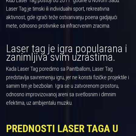
Klub Laser Tag postoji od 2011. godine u Novom Sadu.
Laser Tag je timski ili individualni sport, rekreativna
aktivnost, gde igrači teže ostvarivanju poena gadjajući
mete, odnosno protivnike sa infracrvenim zracima.
Laser tag je igra popularana i
zanimljiva svim uzrastima.
Kada Laser Tag poredimo sa Paintballom, Laser Tag
predstavlja savremeniju igru, jer ne koristii fizičke projektile i
samim tim je bezbolan. Igra se u zatvorenom prostoru,
odnosno improvizovanoj areni sa svetlosnim i dimnim
efektima, uz ambijentalu muziku.
PREDNOSTI LASER TAGA U