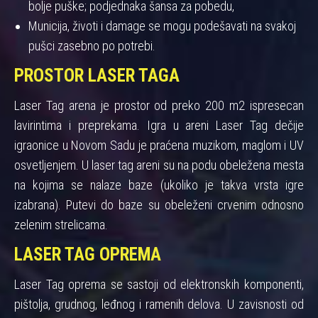
bolje puške; podjednaka šansa za pobedu,
Municija, životi i damage se mogu podešavati na svakoj
pušci zasebno po potrebi.
PROSTOR LASER TAGA
Laser Tag arena je prostor od preko 200 m2 ispresecan
lavirintima i preprekama. Igra u areni Laser Tag dečije
igraonice u Novom Sadu je praćena muzikom, maglom i UV
osvetljenjem. U laser tag areni su na podu obeležena mesta
na kojima se nalaze baze (ukoliko je takva vrsta igre
izabrana). Putevi do baze su obeleženi crvenim odnosno
zelenim strelicama.
LASER TAG OPREMA
Laser Tag oprema se sastoji od elektronskih komponenti,
pištolja, grudnog, leđnog i ramenih delova. U zavisnosti od