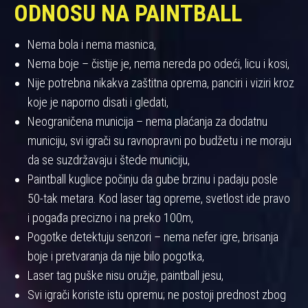
ODNOSU NA PAINTBALL
Nema bola i nema masnica,
Nema boje – čistije je, nema nereda po odeći, licu i kosi,
Nije potrebna nikakva zaštitna oprema, panciri i viziri kroz
koje je naporno disati i gledati,
Neograničena municija – nema plaćanja za dodatnu
municiju, svi igrači su ravnopravni po budžetu i ne moraju
da se suzdržavaju i štede municiju,
Paintball kuglice počinju da gube brzinu i padaju posle
50-tak metara. Kod laser tag opreme, svetlost ide pravo
i pogađa precizno i na preko 100m,
Pogotke detektuju senzori – nema nefer igre, brisanja
boje i pretvaranja da nije bilo pogotka,
Laser tag puške nisu oružje, paintball jesu,
Svi igrači koriste istu opremu; ne postoji prednost zbog