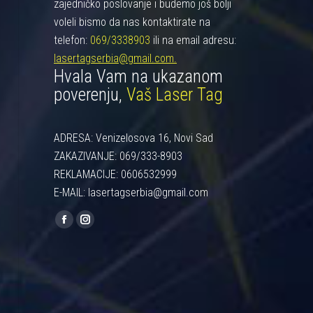
zajedničko poslovanje i budemo još bolji
voleli bismo da nas kontaktirate na
telefon:
069/3338903
ili na email adresu:
lasertagserbia@gmail.com.
Hvala Vam na ukazanom
poverenju,
Vaš Laser Tag
ADRESA: Venizelosova 16, Novi Sad
ZAKAZIVANJE: 069/333-8903
REKLAMACIJE: 0606532999
E-MAIL: lasertagserbia@gmail.com
Find us on:
Facebook
Instagram
page
page
opens
opens
in
in
new
new