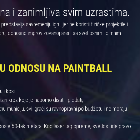
na i zanimljiva svim uzrastima.
dstavlja savremeniju igru, jer ne koristii fizičke projektile i
oru, odnosno improvizovanoj areni sa svetlosnim i dimnim
 U ODNOSU NA PAINTBALL
 i kosi,
iri kroz koje je naporno disati i gledati,
 municiju, svi igrači su ravnopravni po budžetu i ne moraju
u posle 50-tak metara. Kod laser tag opreme, svetlost ide pravo