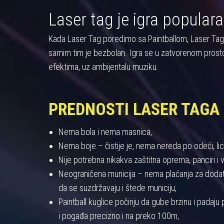
Laser tag je igra populara
Kada Laser Tag poredimo sa Paintballom, Laser Tag pre
samim tim je bezbolan. Igra se u zatvorenom prost
efektima, uz ambijentalu muziku.
PREDNOSTI LASER TAGA
Nema bola i nema masnica,
Nema boje – čistije je, nema nereda po odeći, licu
Nije potrebna nikakva zaštitna oprema, panciri i viz
Neograničena municija – nema plaćanja za dodatnu
da se suzdržavaju i štede municiju,
Paintball kuglice počinju da gube brzinu i padaj
i pogađa precizno i na preko 100m,