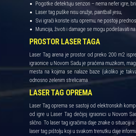
Pogotke detektuju senzori – nema nefer igre, bris
Laser tag puške nisu oružje, paintball jesu,
Svi igrači koriste istu opremu; ne postoji pred
Municija, životi i damage se mogu podešavati na
PROSTOR LASER TAGA
Laser Tag arena je prostor od preko 200 m2 ispres
igraonice u Novom Sadu je praćena muzikom, maglo
mesta na kojima se nalaze baze (ukoliko je takva
odnosno zelenim strelicama.
LASER TAG OPREMA
Laser Tag oprema se sastoji od elektronskih kompon
od igre u Laser Tag dečijoj igraonici u Novom Sad
slično. To laser tag igračima daje znake o situaciji u 
laser tag pištolju koji u svakom trenutku daje informa