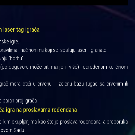
h laser tag igrača
mske igre.
vilima i načinom na koji se ispaljuju laseri i granate.
činju “borbu”.
a (po dogovoru može biti manje ili više) i određenom količinom
igrač mora otići u crvenu ili zelenu bazu (ugao sa crvenim ili
 paran broj igrača.
šća igra na proslavama rođendana
velikim okupljanjima kao što je proslava rođendana, a preporuka
 Novom Sadu.