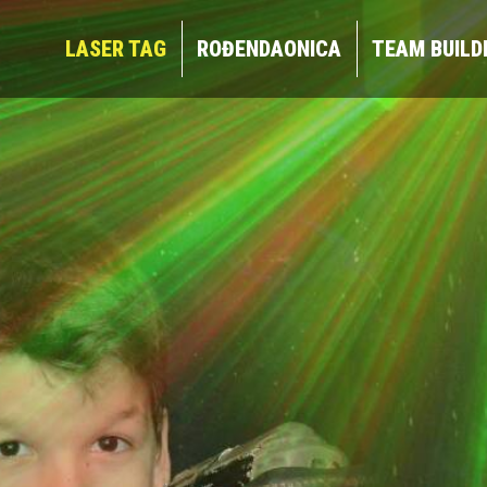
LASER TAG
ROĐENDAONICA
TEAM BUIL
LASER TAG
ROĐENDAONICA
TEAM BUILD