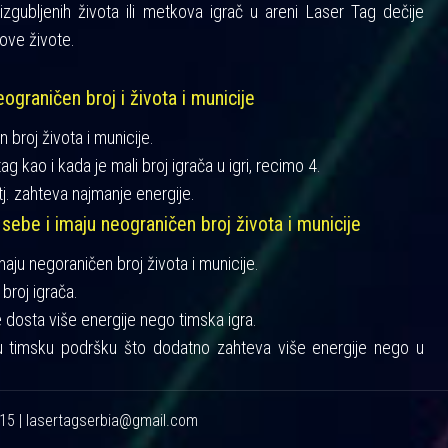
gubljenih života ili metkova igrač u areni Laser Tag dečije
ove živote.
ograničen broj i života i municije
n broj života i municije.
ag kao i kada je mali broj igrača u igri, recimo 4.
tj. zahteva najmanje energije.
 sebe i imaju neograničen broj života i municije
imaju negoraničen broj života i municije.
broj igrača.
je dosta više energije nego timska igra.
u timsku podršku što dodatno zahteva više energije nego u
215 | lasertagserbia@gmail.com