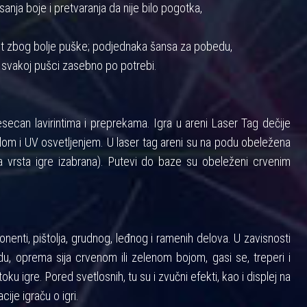
anja boje i pretvaranja da nije bilo pogotka,
nost zbog bolje puške; podjednaka šansa za pobedu,
 svakoj pušci zasebno po potrebi.
ecan lavirintima i preprekama. Igra u areni Laser Tag dečije
m i UV osvetljenjem. U laser tag areni su na podu obeležena
 vrsta igre izabrana). Putevi do baze su obeleženi crvenim
enti, pištolja, grudnog, leđnog i ramenih delova. U zavisnosti
u, oprema sija crvenom ili zelenom bojom, gasi se, treperi i
toku igre. Pored svetlosnih, tu su i zvučni efekti, kao i displej na
cije igraču o igri.