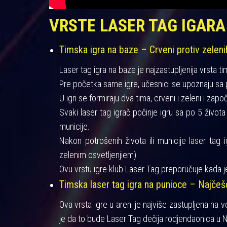
VRSTE LASER TAG IGARA
Timska igra na baze – Crveni protiv zeleni
Laser tag igra na baze je najzastupljenija vrsta ti
Pre početka same igre, učesnici se upoznaju sa pra
U igri se formiraju dva tima, crveni i zeleni i zapo
Svaki laser tag igrač počinje igru sa po 5 život
municije.
Nakon potrošenih života ili municije laser tag 
zelenim osvetljenjiem).
Ovu vrstu igre klub Laser Tag preporučuje kada je
Timska laser tag igra na punioce – Najče
Ova vrsta igre u areni je najviše zastupljena na 
je da to bude Laser Tag dečija rodjendaonica u