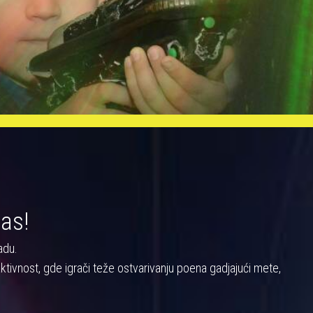
nas!
adu.
a aktivnost, gde igrači teže ostvarivanju poena gadjajući mete,