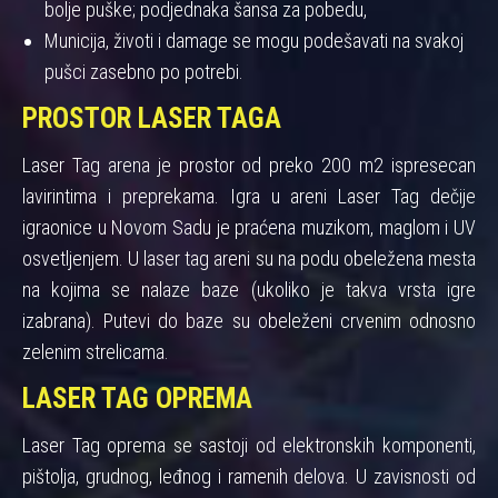
bolje puške; podjednaka šansa za pobedu,
Municija, životi i damage se mogu podešavati na svakoj
pušci zasebno po potrebi.
PROSTOR LASER TAGA
Laser Tag arena je prostor od preko 200 m2 ispresecan
lavirintima i preprekama. Igra u areni Laser Tag dečije
igraonice u Novom Sadu je praćena muzikom, maglom i UV
osvetljenjem. U laser tag areni su na podu obeležena mesta
na kojima se nalaze baze (ukoliko je takva vrsta igre
izabrana). Putevi do baze su obeleženi crvenim odnosno
zelenim strelicama.
LASER TAG OPREMA
Laser Tag oprema se sastoji od elektronskih komponenti,
pištolja, grudnog, leđnog i ramenih delova. U zavisnosti od