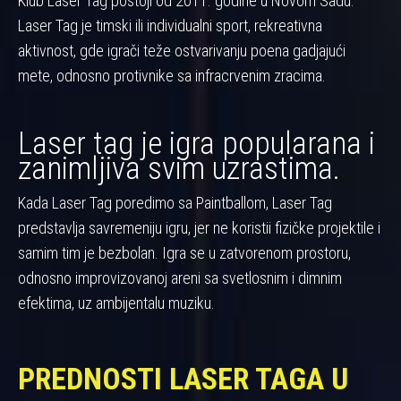
Klub Laser Tag postoji od 2011. godine u Novom Sadu.
Laser Tag je timski ili individualni sport, rekreativna
aktivnost, gde igrači teže ostvarivanju poena gadjajući
mete, odnosno protivnike sa infracrvenim zracima.
Laser tag je igra popularana i
zanimljiva svim uzrastima.
Kada Laser Tag poredimo sa Paintballom, Laser Tag
predstavlja savremeniju igru, jer ne koristii fizičke projektile i
samim tim je bezbolan. Igra se u zatvorenom prostoru,
odnosno improvizovanoj areni sa svetlosnim i dimnim
efektima, uz ambijentalu muziku.
PREDNOSTI LASER TAGA U