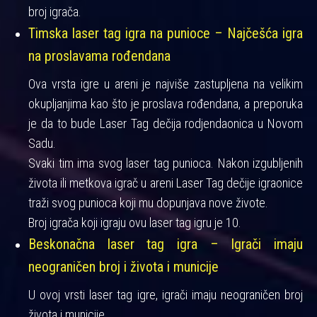
broj igrača.
Timska laser tag igra na punioce – Najčešća igra
na proslavama rođendana
Ova vrsta igre u areni je najviše zastupljena na velikim
okupljanjima kao što je proslava rođendana, a preporuka
je da to bude Laser Tag dečija rodjendaonica u Novom
Sadu.
Svaki tim ima svog laser tag punioca. Nakon izgubljenih
života ili metkova igrač u areni Laser Tag dečije igraonice
traži svog punioca koji mu dopunjava nove živote.
Broj igrača koji igraju ovu laser tag igru je 10.
Beskonačna laser tag igra – Igrači imaju
neograničen broj i života i municije
U ovoj vrsti laser tag igre, igrači imaju neograničen broj
života i municije.