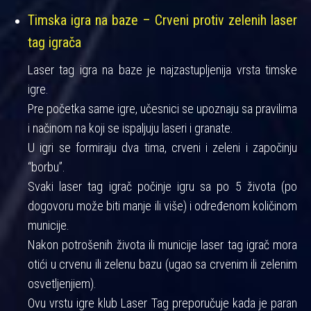
Timska igra na baze – Crveni protiv zelenih laser
tag igrača
Laser tag igra na baze je najzastupljenija vrsta timske
igre.
Pre početka same igre, učesnici se upoznaju sa pravilima
i načinom na koji se ispaljuju laseri i granate.
U igri se formiraju dva tima, crveni i zeleni i započinju
“borbu”.
Svaki laser tag igrač počinje igru sa po 5 života (po
dogovoru može biti manje ili više) i određenom količinom
municije.
Nakon potrošenih života ili municije laser tag igrač mora
otići u crvenu ili zelenu bazu (ugao sa crvenim ili zelenim
osvetljenjiem).
Ovu vrstu igre klub Laser Tag preporučuje kada je paran