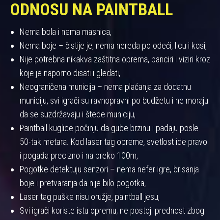
ODNOSU NA PAINTBALL
Nema bola i nema masnica,
Nema boje – čistije je, nema nereda po odeći, licu i kosi,
Nije potrebna nikakva zaštitna oprema, panciri i viziri kroz
koje je naporno disati i gledati,
Neograničena municija – nema plaćanja za dodatnu
municiju, svi igrači su ravnopravni po budžetu i ne moraju
da se suzdržavaju i štede municiju,
Paintball kuglice počinju da gube brzinu i padaju posle
50-tak metara. Kod laser tag opreme, svetlost ide pravo
i pogađa precizno i na preko 100m,
Pogotke detektuju senzori – nema nefer igre, brisanja
boje i pretvaranja da nije bilo pogotka,
Laser tag puške nisu oružje, paintball jesu,
Svi igrači koriste istu opremu; ne postoji prednost zbog