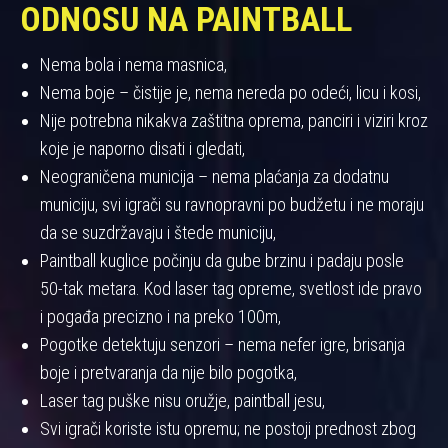
ODNOSU NA PAINTBALL
Nema bola i nema masnica,
Nema boje – čistije je, nema nereda po odeći, licu i kosi,
Nije potrebna nikakva zaštitna oprema, panciri i viziri kroz
koje je naporno disati i gledati,
Neograničena municija – nema plaćanja za dodatnu
municiju, svi igrači su ravnopravni po budžetu i ne moraju
da se suzdržavaju i štede municiju,
Paintball kuglice počinju da gube brzinu i padaju posle
50-tak metara. Kod laser tag opreme, svetlost ide pravo
i pogađa precizno i na preko 100m,
Pogotke detektuju senzori – nema nefer igre, brisanja
boje i pretvaranja da nije bilo pogotka,
Laser tag puške nisu oružje, paintball jesu,
Svi igrači koriste istu opremu; ne postoji prednost zbog