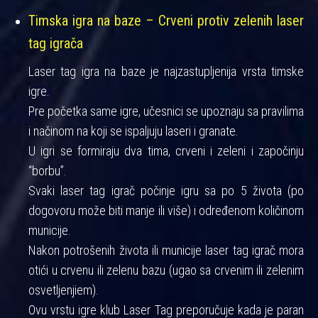
Timska igra na baze – Crveni protiv zelenih laser
tag igrača
Laser tag igra na baze je najzastupljenija vrsta timske
igre.
Pre početka same igre, učesnici se upoznaju sa pravilima
i načinom na koji se ispaljuju laseri i granate.
U igri se formiraju dva tima, crveni i zeleni i započinju
“borbu”.
Svaki laser tag igrač počinje igru sa po 5 života (po
dogovoru može biti manje ili više) i određenom količinom
municije.
Nakon potrošenih života ili municije laser tag igrač mora
otići u crvenu ili zelenu bazu (ugao sa crvenim ili zelenim
osvetljenjiem).
Ovu vrstu igre klub Laser Tag preporučuje kada je paran