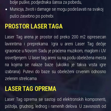
bolje puške; podjednaka šansa za pobedu,
Municija, životi i damage se mogu podešavati na svakoj
pušci zasebno po potrebi.
PROSTOR LASER TAGA
Laser Tag arena je prostor od preko 200 m2 ispresecan
lavirintima i preprekama. Igra u areni Laser Tag dečije
igraonice u Novom Sadu je praćena muzikom, maglom i UV
osvetljenjem. U laser tag areni su na podu obeležena mesta
na kojima se nalaze baze (ukoliko je takva vrsta igre
izabrana). Putevi do baze su obeleženi crvenim odnosno
zelenim strelicama.
LASER TAG OPREMA
Laser Tag oprema se sastoji od elektronskih komponenti,
pištolja, grudnog, leđnog i ramenih delova. U zavisnosti od