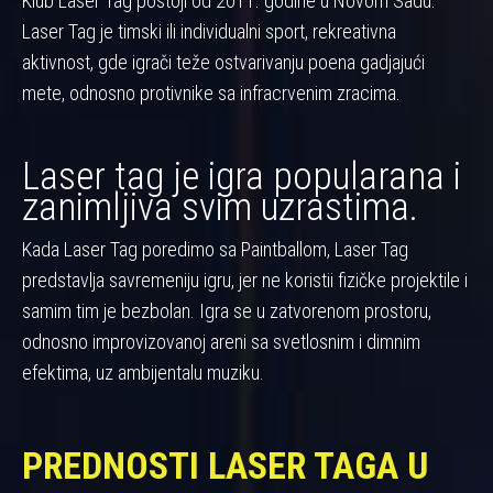
Klub Laser Tag postoji od 2011. godine u Novom Sadu.
Laser Tag je timski ili individualni sport, rekreativna
aktivnost, gde igrači teže ostvarivanju poena gadjajući
mete, odnosno protivnike sa infracrvenim zracima.
Laser tag je igra popularana i
zanimljiva svim uzrastima.
Kada Laser Tag poredimo sa Paintballom, Laser Tag
predstavlja savremeniju igru, jer ne koristii fizičke projektile i
samim tim je bezbolan. Igra se u zatvorenom prostoru,
odnosno improvizovanoj areni sa svetlosnim i dimnim
efektima, uz ambijentalu muziku.
PREDNOSTI LASER TAGA U