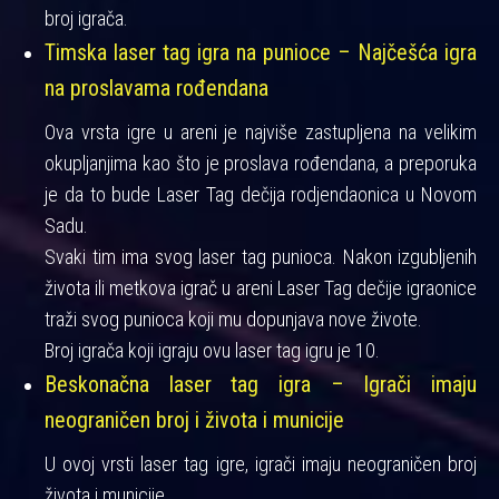
broj igrača.
Timska laser tag igra na punioce – Najčešća igra
na proslavama rođendana
Ova vrsta igre u areni je najviše zastupljena na velikim
okupljanjima kao što je proslava rođendana, a preporuka
je da to bude Laser Tag dečija rodjendaonica u Novom
Sadu.
Svaki tim ima svog laser tag punioca. Nakon izgubljenih
života ili metkova igrač u areni Laser Tag dečije igraonice
traži svog punioca koji mu dopunjava nove živote.
Broj igrača koji igraju ovu laser tag igru je 10.
Beskonačna laser tag igra – Igrači imaju
neograničen broj i života i municije
U ovoj vrsti laser tag igre, igrači imaju neograničen broj
života i municije.