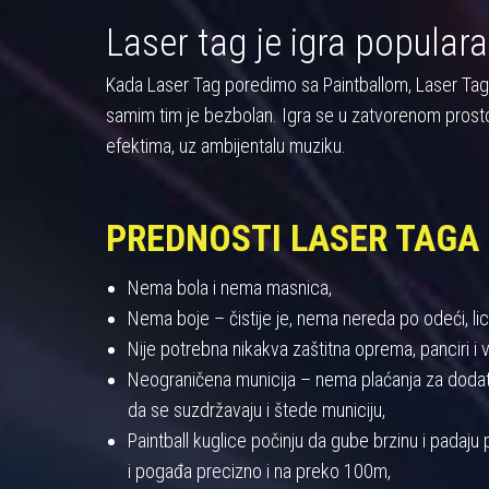
Laser tag je igra populara
Kada Laser Tag poredimo sa Paintballom, Laser Tag pre
samim tim je bezbolan. Igra se u zatvorenom prost
efektima, uz ambijentalu muziku.
PREDNOSTI LASER TAGA
Nema bola i nema masnica,
Nema boje – čistije je, nema nereda po odeći, licu
Nije potrebna nikakva zaštitna oprema, panciri i viz
Neograničena municija – nema plaćanja za dodatnu
da se suzdržavaju i štede municiju,
Paintball kuglice počinju da gube brzinu i padaj
i pogađa precizno i na preko 100m,