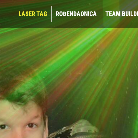
LASER TAG
ROĐENDAONICA
TEAM BUIL
LASER TAG
ROĐENDAONICA
TEAM BUILD