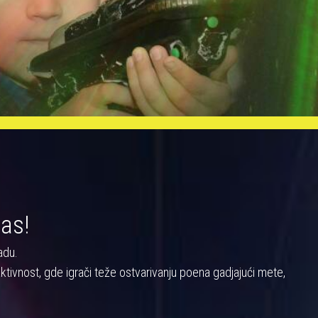
nas!
adu.
a aktivnost, gde igrači teže ostvarivanju poena gadjajući mete,