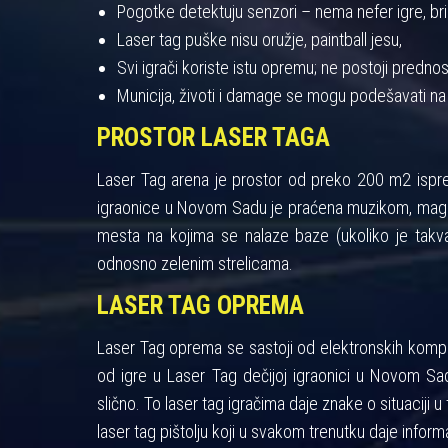
Pogotke detektuju senzori – nema nefer igre, bris
Laser tag puške nisu oružje, paintball jesu,
Svi igrači koriste istu opremu; ne postoji pred
Municija, životi i damage se mogu podešavati na
PROSTOR LASER TAGA
Laser Tag arena je prostor od preko 200 m2 ispres
igraonice u Novom Sadu je praćena muzikom, maglo
mesta na kojima se nalaze baze (ukoliko je takva
odnosno zelenim strelicama.
LASER TAG OPREMA
Laser Tag oprema se sastoji od elektronskih kompon
od igre u Laser Tag dečijoj igraonici u Novom Sad
slično. To laser tag igračima daje znake o situaciji u 
laser tag pištolju koji u svakom trenutku daje informa