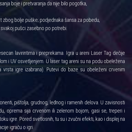
anja boje i pretvaranja da nije bilo pogotka,
nost zbog bolje puške; podjednaka šansa za pobedu,
 svakoj pušci zasebno po potrebi.
ecan lavirintima i preprekama. Igra u areni Laser Tag dečije
m i UV osvetljenjem. U laser tag areni su na podu obeležena
 vrsta igre izabrana). Putevi do baze su obeleženi crvenim
enti, pištolja, grudnog, leđnog i ramenih delova. U zavisnosti
u, oprema sija crvenom ili zelenom bojom, gasi se, treperi i
toku igre. Pored svetlosnih, tu su i zvučni efekti, kao i displej na
cije igraču o igri.