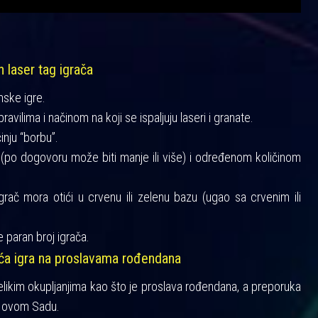
h laser tag igrača
mske igre.
vilima i načinom na koji se ispaljuju laseri i granate.
činju “borbu”.
a (po dogovoru može biti manje ili više) i određenom količinom
igrač mora otići u crvenu ili zelenu bazu (ugao sa crvenim ili
 paran broj igrača.
šća igra na proslavama rođendana
velikim okupljanjima kao što je proslava rođendana, a preporuka
 Novom Sadu.