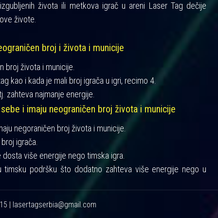
gubljenih života ili metkova igrač u areni Laser Tag dečije
ove živote.
ograničen broj i života i municije
n broj života i municije.
ag kao i kada je mali broj igrača u igri, recimo 4.
tj. zahteva najmanje energije.
 sebe i imaju neograničen broj života i municije
imaju negoraničen broj života i municije.
broj igrača.
je dosta više energije nego timska igra.
u timsku podršku što dodatno zahteva više energije nego u
215 | lasertagserbia@gmail.com