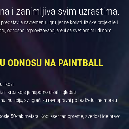
na i zanimljiva svim uzrastima.
dstavlja savremeniju igru, jer ne koristii fizičke projektile i
oru, odnosno improvizovanoj areni sa svetlosnim i dimnim
 U ODNOSU NA PAINTBALL
 i kosi,
iri kroz koje je naporno disati i gledati,
 municiju, svi igrači su ravnopravni po budžetu i ne moraju
u posle 50-tak metara. Kod laser tag opreme, svetlost ide pravo