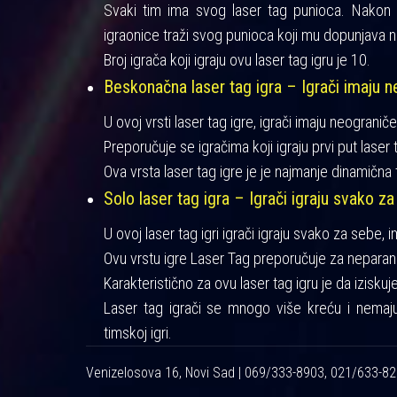
Svaki tim ima svog laser tag punioca. Nakon iz
igraonice traži svog punioca koji mu dopunjava n
Broj igrača koji igraju ovu laser tag igru je 10.
Beskonačna laser tag igra – Igrači imaju ne
U ovoj vrsti laser tag igre, igrači imaju neograniče
Preporučuje se igračima koji igraju prvi put laser t
Ova vrsta laser tag igre je je najmanje dinamična 
Solo laser tag igra – Igrači igraju svako za
U ovoj laser tag igri igrači igraju svako za sebe, 
Ovu vrstu igre Laser Tag preporučuje za neparan 
Karakteristično za ovu laser tag igru je da izisku
Laser tag igrači se mnogo više kreću i nemaj
timskoj igri.
Venizelosova 16, Novi Sad | 069/333-8903, 021/633-8