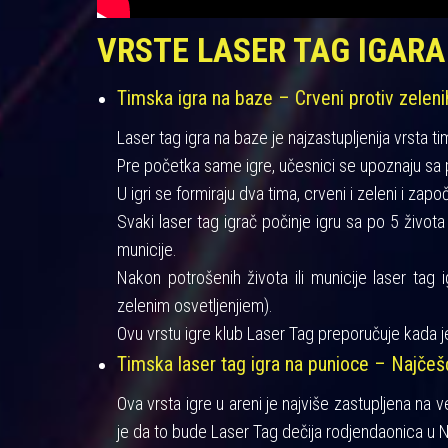
VRSTE LASER TAG IGARA
Timska igra na baze – Crveni protiv zeleni
Laser tag igra na baze je najzastupljenija vrsta ti
Pre početka same igre, učesnici se upoznaju sa pra
U igri se formiraju dva tima, crveni i zeleni i zapo
Svaki laser tag igrač počinje igru sa po 5 život
municije.
Nakon potrošenih života ili municije laser tag 
zelenim osvetljenjiem).
Ovu vrstu igre klub Laser Tag preporučuje kada je
Timska laser tag igra na punioce – Najče
Ova vrsta igre u areni je najviše zastupljena na 
je da to bude Laser Tag dečija rodjendaonica u