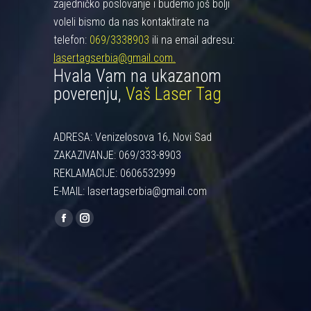
zajedničko poslovanje i budemo još bolji
voleli bismo da nas kontaktirate na
telefon:
069/3338903
ili na email adresu:
lasertagserbia@gmail.com.
Hvala Vam na ukazanom
poverenju,
Vaš Laser Tag
ADRESA: Venizelosova 16, Novi Sad
ZAKAZIVANJE: 069/333-8903
REKLAMACIJE: 0606532999
E-MAIL: lasertagserbia@gmail.com
Find us on:
Facebook
Instagram
page
page
opens
opens
in
in
new
new