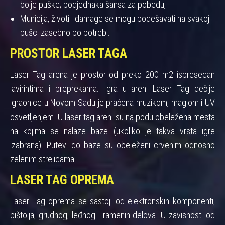
bolje puške; podjednaka šansa za pobedu,
Municija, životi i damage se mogu podešavati na svakoj
pušci zasebno po potrebi.
PROSTOR LASER TAGA
Laser Tag arena je prostor od preko 200 m2 ispresecan
lavirintima i preprekama. Igra u areni Laser Tag dečije
igraonice u Novom Sadu je praćena muzikom, maglom i UV
osvetljenjem. U laser tag areni su na podu obeležena mesta
na kojima se nalaze baze (ukoliko je takva vrsta igre
izabrana). Putevi do baze su obeleženi crvenim odnosno
zelenim strelicama.
LASER TAG OPREMA
Laser Tag oprema se sastoji od elektronskih komponenti,
pištolja, grudnog, leđnog i ramenih delova. U zavisnosti od