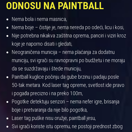
ODNOSU NA PAINTBALL
Nema bola i nema masnica,
Nema boje – čistije je, nema nereda po odeći, licu i kosi,
Nije potrebna nikakva zaštitna oprema, panciri i viziri kroz
koje je naporno disati i gledati,
Neograničena municija – nema plaćanja za dodatnu
municiju, svi igrači su ravnopravni po budžetu i ne moraju
da se suzdržavaju i štede municiju,
Paintball kuglice počinju da gube brzinu i padaju posle
50-tak metara. Kod laser tag opreme, svetlost ide pravo
i pogađa precizno i na preko 100m,
Pogotke detektuju senzori – nema nefer igre, brisanja
boje i pretvaranja da nije bilo pogotka,
Laser tag puške nisu oružje, paintball jesu,
Svi igrači koriste istu opremu; ne postoji prednost zbog