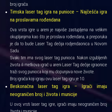
broj igrača.
Timska laser tag igra na punioce – Najčešća igra
na proslavama rođendana
Ova vrsta igre u areni je najviše zastupljena na velikim
okupljanjima kao što je proslava rođendana, a preporuka
je da to bude Laser Tag dečija rodjendaonica u Novom
Sadu.
Svaki tim ima svog laser tag punioca. Nakon izgubljenih
života ili metkova igrač u areni Laser Tag dečije igraonice
traži svog punioca koji mu dopunjava nove živote.
Broj igrača koji igraju ovu laser tag igru je 10.
Beskonačna laser tag igra – Igrači imaju
neograničen broj i života i municije
U ovoj vrsti laser tag igre, igrači imaju neograničen broj
života i municije.