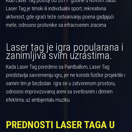
Klub Laser Tag postoji od 2011. godine u Novom Sadu.
Laser Tag je timski ili individualni sport, rekreativna
aktivnost, gde igrači teže ostvarivanju poena gadjajući
mete, odnosno protivnike sa infracrvenim zracima.
Laser tag je igra popularana i
zanimljiva svim uzrastima.
Kada Laser Tag poredimo sa Paintballom, Laser Tag
predstavlja savremeniju igru, jer ne koristii fizičke projektile i
samim tim je bezbolan. Igra se u zatvorenom prostoru,
odnosno improvizovanoj areni sa svetlosnim i dimnim
efektima, uz ambijentalu muziku.
PREDNOSTI LASER TAGA U