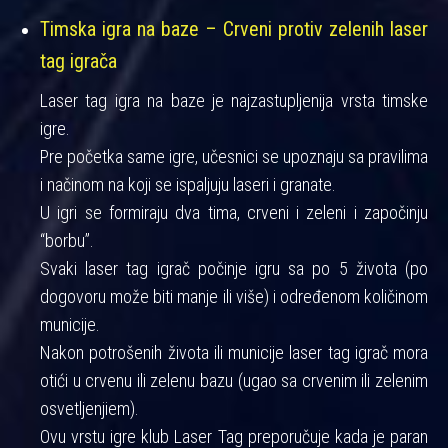
Timska igra na baze – Crveni protiv zelenih laser
tag igrača
Laser tag igra na baze je najzastupljenija vrsta timske
igre.
Pre početka same igre, učesnici se upoznaju sa pravilima
i načinom na koji se ispaljuju laseri i granate.
U igri se formiraju dva tima, crveni i zeleni i započinju
“borbu”.
Svaki laser tag igrač počinje igru sa po 5 života (po
dogovoru može biti manje ili više) i određenom količinom
municije.
Nakon potrošenih života ili municije laser tag igrač mora
otići u crvenu ili zelenu bazu (ugao sa crvenim ili zelenim
osvetljenjiem).
Ovu vrstu igre klub Laser Tag preporučuje kada je paran