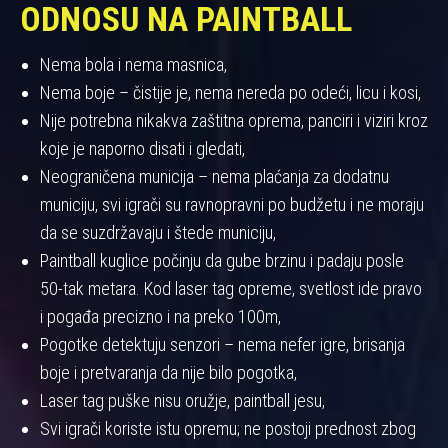
ODNOSU NA PAINTBALL
Nema bola i nema masnica,
Nema boje – čistije je, nema nereda po odeći, licu i kosi,
Nije potrebna nikakva zaštitna oprema, panciri i viziri kroz
koje je naporno disati i gledati,
Neograničena municija – nema plaćanja za dodatnu
municiju, svi igrači su ravnopravni po budžetu i ne moraju
da se suzdržavaju i štede municiju,
Paintball kuglice počinju da gube brzinu i padaju posle
50-tak metara. Kod laser tag opreme, svetlost ide pravo
i pogađa precizno i na preko 100m,
Pogotke detektuju senzori – nema nefer igre, brisanja
boje i pretvaranja da nije bilo pogotka,
Laser tag puške nisu oružje, paintball jesu,
Svi igrači koriste istu opremu; ne postoji prednost zbog