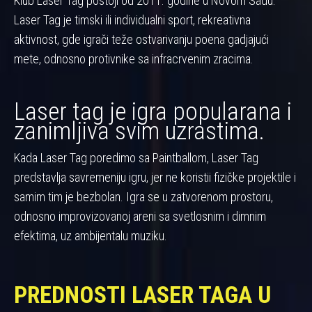
Klub Laser Tag postoji od 2011. godine u Novom Sadu.
Laser Tag je timski ili individualni sport, rekreativna
aktivnost, gde igrači teže ostvarivanju poena gadjajući
mete, odnosno protivnike sa infracrvenim zracima.
Laser tag je igra popularana i
zanimljiva svim uzrastima.
Kada Laser Tag poredimo sa Paintballom, Laser Tag
predstavlja savremeniju igru, jer ne koristii fizičke projektile i
samim tim je bezbolan. Igra se u zatvorenom prostoru,
odnosno improvizovanoj areni sa svetlosnim i dimnim
efektima, uz ambijentalu muziku.
PREDNOSTI LASER TAGA U