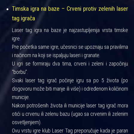
Timska igra na baze – Crveni protiv zelenih laser
tag igrača
Laser tag igra na baze je najzastupljenija vrsta timske
igre.
Pre početka same igre, učesnici se upoznaju sa pravilima
i načinom na koji se ispaljuju laseri i granate.
U igri se formiraju dva tima, crveni i zeleni i započinju
“borbu”.
Svaki laser tag igrač počinje igru sa po 5 života (po
dogovoru može biti manje ili više) i određenom količinom
municije.
Nakon potrošenih života ili municije laser tag igrač mora
otići u crvenu ili zelenu bazu (ugao sa crvenim ili zelenim
osvetljenjiem).
Ovu vrstu igre klub Laser Tag preporučuje kada je paran