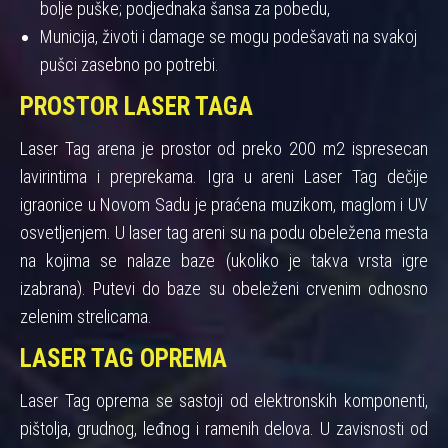
bolje puške; podjednaka šansa za pobedu,
Municija, životi i damage se mogu podešavati na svakoj
pušci zasebno po potrebi.
PROSTOR LASER TAGA
Laser Tag arena je prostor od preko 200 m2 ispresecan
lavirintima i preprekama. Igra u areni Laser Tag dečije
igraonice u Novom Sadu je praćena muzikom, maglom i UV
osvetljenjem. U laser tag areni su na podu obeležena mesta
na kojima se nalaze baze (ukoliko je takva vrsta igre
izabrana). Putevi do baze su obeleženi crvenim odnosno
zelenim strelicama.
LASER TAG OPREMA
Laser Tag oprema se sastoji od elektronskih komponenti,
pištolja, grudnog, leđnog i ramenih delova. U zavisnosti od