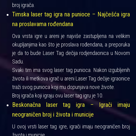
broj igrača.
Timska laser tag igra na punioce – Najčešća igra
na proslavama rođendana
Ova vrsta igre u areni je najviše zastupljena na velikim
okupljanjima kao što je proslava rođendana, a preporuka
je da to bude Laser Tag dečija rodjendaonica u Novom
Sadu.
Svaki tim ima svog laser tag punioca. Nakon izgubljenih
života ili metkova igrač u areni Laser Tag dečije igraonice
traži svog punioca koji mu dopunjava nove živote.
Broj igrača koji igraju ovu laser tag igru je 10.
Beskonačna laser tag igra – Igrači imaju
neograničen broj i života i municije
U ovoj vrsti laser tag igre, igrači imaju neograničen broj
života i municije.