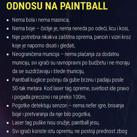
ODNOSU NA PAINTBALL
Nema bola i nema masnica,
Nema boje – čistije je, nema nereda po odeći, licu i kosi,
Nije potrebna nikakva zaštitna oprema, panciri i viziri kroz
koje je naporno disati i gledati,
Neograničena municija – nema plaćanja za dodatnu
municiju, svi igrači su ravnopravni po budžetu i ne moraju
da se suzdržavaju i štede municiju,
Paintball kuglice počinju da gube brzinu i padaju posle
50-tak metara. Kod laser tag opreme, svetlost ide pravo
i pogađa precizno i na preko 100m,
Pogotke detektuju senzori – nema nefer igre, brisanja
boje i pretvaranja da nije bilo pogotka,
Laser tag puške nisu oružje, paintball jesu,
Svi igrači koriste istu opremu; ne postoji prednost zbog