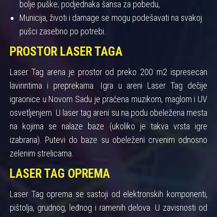
bolje puške; podjednaka šansa za pobedu,
Municija, životi i damage se mogu podešavati na svakoj
pušci zasebno po potrebi.
PROSTOR LASER TAGA
Laser Tag arena je prostor od preko 200 m2 ispresecan
lavirintima i preprekama. Igra u areni Laser Tag dečije
igraonice u Novom Sadu je praćena muzikom, maglom i UV
osvetljenjem. U laser tag areni su na podu obeležena mesta
na kojima se nalaze baze (ukoliko je takva vrsta igre
izabrana). Putevi do baze su obeleženi crvenim odnosno
zelenim strelicama.
LASER TAG OPREMA
Laser Tag oprema se sastoji od elektronskih komponenti,
pištolja, grudnog, leđnog i ramenih delova. U zavisnosti od