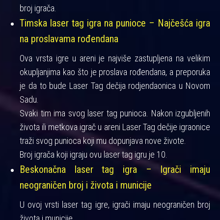
broj igrača.
Timska laser tag igra na punioce – Najčešća igra
na proslavama rođendana
Ova vrsta igre u areni je najviše zastupljena na velikim
okupljanjima kao što je proslava rođendana, a preporuka
je da to bude Laser Tag dečija rodjendaonica u Novom
Sadu.
Svaki tim ima svog laser tag punioca. Nakon izgubljenih
života ili metkova igrač u areni Laser Tag dečije igraonice
traži svog punioca koji mu dopunjava nove živote.
Broj igrača koji igraju ovu laser tag igru je 10.
Beskonačna laser tag igra – Igrači imaju
neograničen broj i života i municije
U ovoj vrsti laser tag igre, igrači imaju neograničen broj
života i municije.