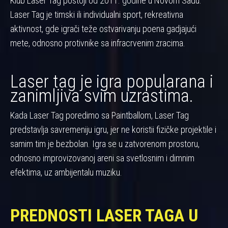
Klub Laser Tag postoji od 2011. godine u Novom Sadu.
Laser Tag je timski ili individualni sport, rekreativna
aktivnost, gde igrači teže ostvarivanju poena gadjajući
mete, odnosno protivnike sa infracrvenim zracima.
Laser tag je igra popularana i
zanimljiva svim uzrastima.
Kada Laser Tag poredimo sa Paintballom, Laser Tag
predstavlja savremeniju igru, jer ne koristii fizičke projektile i
samim tim je bezbolan. Igra se u zatvorenom prostoru,
odnosno improvizovanoj areni sa svetlosnim i dimnim
efektima, uz ambijentalu muziku.
PREDNOSTI LASER TAGA U