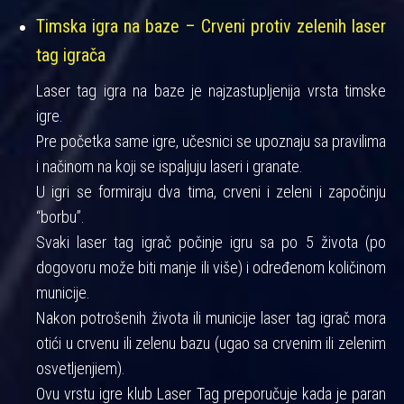
Timska igra na baze – Crveni protiv zelenih laser
tag igrača
Laser tag igra na baze je najzastupljenija vrsta timske
igre.
Pre početka same igre, učesnici se upoznaju sa pravilima
i načinom na koji se ispaljuju laseri i granate.
U igri se formiraju dva tima, crveni i zeleni i započinju
“borbu”.
Svaki laser tag igrač počinje igru sa po 5 života (po
dogovoru može biti manje ili više) i određenom količinom
municije.
Nakon potrošenih života ili municije laser tag igrač mora
otići u crvenu ili zelenu bazu (ugao sa crvenim ili zelenim
osvetljenjiem).
Ovu vrstu igre klub Laser Tag preporučuje kada je paran