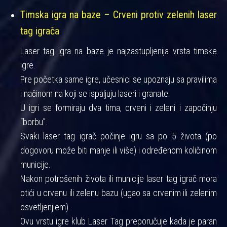
Timska igra na baze – Crveni protiv zelenih laser
tag igrača
Laser tag igra na baze je najzastupljenija vrsta timske
igre.
Pre početka same igre, učesnici se upoznaju sa pravilima
i načinom na koji se ispaljuju laseri i granate.
U igri se formiraju dva tima, crveni i zeleni i započinju
“borbu”.
Svaki laser tag igrač počinje igru sa po 5 života (po
dogovoru može biti manje ili više) i određenom količinom
municije.
Nakon potrošenih života ili municije laser tag igrač mora
otići u crvenu ili zelenu bazu (ugao sa crvenim ili zelenim
osvetljenjiem).
Ovu vrstu igre klub Laser Tag preporučuje kada je paran