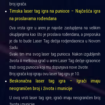
broj igrača.
Timska laser tag igra na punioce – Najčešća igra
na proslavama rođendana
Ova vrsta igre u areni je najviše zastupljena na velikim
okupljanjima kao što je proslava rođendana, a preporuka
je da to bude Laser Tag dečija rodjendaonica u Novom
Sadu.
Svaki tim ima svog laser tag punioca. Nakon izgubljenih
života ili metkova igrač u areni Laser Tag dečije igraonice
traži svog punioca koji mu dopunjava nove živote.
Broj igrača koji igraju ovu laser tag igru je 10.
Beskonačna laser tag igra – Igrači imaju
neograničen broj i života i municije
U ovoj vrsti laser tag igre, igrači imaju neograničen broj
života i municije.