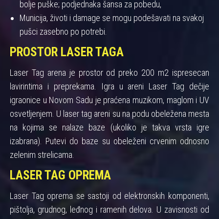
bolje puške; podjednaka šansa za pobedu,
Municija, životi i damage se mogu podešavati na svakoj
pušci zasebno po potrebi.
PROSTOR LASER TAGA
Laser Tag arena je prostor od preko 200 m2 ispresecan
lavirintima i preprekama. Igra u areni Laser Tag dečije
igraonice u Novom Sadu je praćena muzikom, maglom i UV
osvetljenjem. U laser tag areni su na podu obeležena mesta
na kojima se nalaze baze (ukoliko je takva vrsta igre
izabrana). Putevi do baze su obeleženi crvenim odnosno
zelenim strelicama.
LASER TAG OPREMA
Laser Tag oprema se sastoji od elektronskih komponenti,
pištolja, grudnog, leđnog i ramenih delova. U zavisnosti od