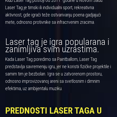
Klub Laser Tag postoji od 2011. godine u Novom Sadu.
Laser Tag je timski ili individualni sport, rekreativna
aktivnost, gde igrači teže ostvarivanju poena gadjajući
mete, odnosno protivnike sa infracrvenim zracima.
Laser tag je igra popularana i
zanimljiva svim uzrastima.
Kada Laser Tag poredimo sa Paintballom, Laser Tag
predstavlja savremeniju igru, jer ne koristii fizičke projektile i
samim tim je bezbolan. Igra se u zatvorenom prostoru,
odnosno improvizovanoj areni sa svetlosnim i dimnim
efektima, uz ambijentalu muziku.
PREDNOSTI LASER TAGA U