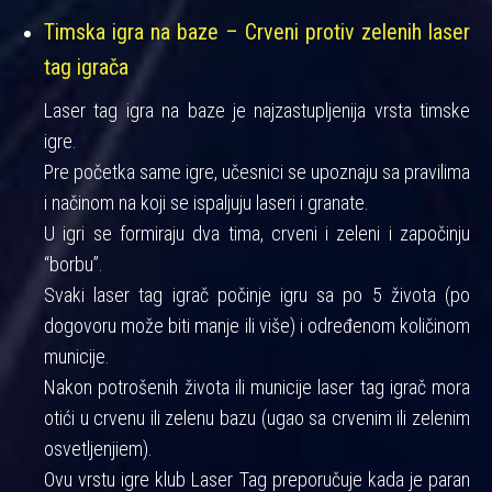
Timska igra na baze – Crveni protiv zelenih laser
tag igrača
Laser tag igra na baze je najzastupljenija vrsta timske
igre.
Pre početka same igre, učesnici se upoznaju sa pravilima
i načinom na koji se ispaljuju laseri i granate.
U igri se formiraju dva tima, crveni i zeleni i započinju
“borbu”.
Svaki laser tag igrač počinje igru sa po 5 života (po
dogovoru može biti manje ili više) i određenom količinom
municije.
Nakon potrošenih života ili municije laser tag igrač mora
otići u crvenu ili zelenu bazu (ugao sa crvenim ili zelenim
osvetljenjiem).
Ovu vrstu igre klub Laser Tag preporučuje kada je paran