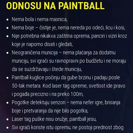
ODNOSU NA PAINTBALL
Nema bola i nema masnica,
Nema boje – čistije je, nema nereda po odeći, licu i kosi,
Nije potrebna nikakva zaštitna oprema, panciri i viziri kroz
koje je naporno disati i gledati,
Neograničena municija – nema plaćanja za dodatnu
municiju, svi igrači su ravnopravni po budžetu i ne moraju
da se suzdržavaju i štede municiju,
Paintball kuglice počinju da gube brzinu i padaju posle
50-tak metara. Kod laser tag opreme, svetlost ide pravo
i pogađa precizno i na preko 100m,
Pogotke detektuju senzori – nema nefer igre, brisanja
boje i pretvaranja da nije bilo pogotka,
Laser tag puške nisu oružje, paintball jesu,
Svi igrači koriste istu opremu; ne postoji prednost zbog