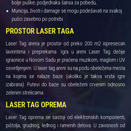
bolje puške; podjednaka šansa za pobedu,
Municija, životi i damage se mogu podešavati na svakoj
pušci zasebno po potrebi.
PROSTOR LASER TAGA
Laser Tag arena je prostor od preko 200 m2 ispresecan
lavirintima i preprekama. Igra u areni Laser Tag dečije
igraonice u Novom Sadu je praćena muzikom, maglom i UV
osvetljenjem. U laser tag areni su na podu obeležena mesta
na kojima se nalaze baze (ukoliko je takva vrsta igre
izabrana). Putevi do baze su obeleženi crvenim odnosno
zelenim strelicama.
LASER TAG OPREMA
Laser Tag oprema se sastoji od elektronskih komponenti,
pištolja, grudnog, leđnog i ramenih delova. U zavisnosti od