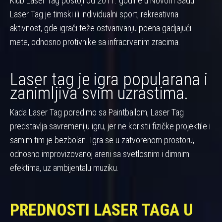
Klub Laser Tag postoji od 2011. godine u Novom Sadu.
Laser Tag je timski ili individualni sport, rekreativna
aktivnost, gde igrači teže ostvarivanju poena gadjajući
mete, odnosno protivnike sa infracrvenim zracima.
Laser tag je igra popularana i
zanimljiva svim uzrastima.
Kada Laser Tag poredimo sa Paintballom, Laser Tag
predstavlja savremeniju igru, jer ne koristii fizičke projektile i
samim tim je bezbolan. Igra se u zatvorenom prostoru,
odnosno improvizovanoj areni sa svetlosnim i dimnim
efektima, uz ambijentalu muziku.
PREDNOSTI LASER TAGA U