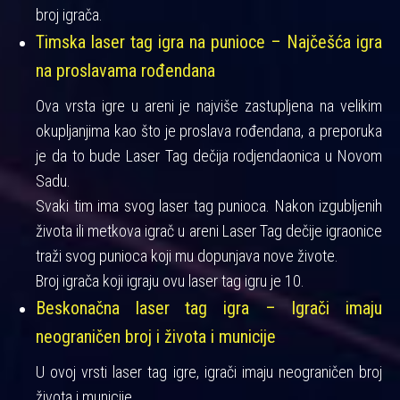
broj igrača.
Timska laser tag igra na punioce – Najčešća igra
na proslavama rođendana
Ova vrsta igre u areni je najviše zastupljena na velikim
okupljanjima kao što je proslava rođendana, a preporuka
je da to bude Laser Tag dečija rodjendaonica u Novom
Sadu.
Svaki tim ima svog laser tag punioca. Nakon izgubljenih
života ili metkova igrač u areni Laser Tag dečije igraonice
traži svog punioca koji mu dopunjava nove živote.
Broj igrača koji igraju ovu laser tag igru je 10.
Beskonačna laser tag igra – Igrači imaju
neograničen broj i života i municije
U ovoj vrsti laser tag igre, igrači imaju neograničen broj
života i municije.