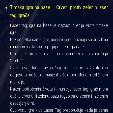
Timska igra na baze – Crveni protiv zelenih laser
tag igrača
Laser tag igra na baze je najzastupljenija vrsta timske
igre.
Pre početka same igre, učesnici se upoznaju sa pravilima
i načinom na koji se ispaljuju laseri i granate.
U igri se formiraju dva tima, crveni i zeleni i započinju
“borbu”.
Svaki laser tag igrač počinje igru sa po 5 života (po
dogovoru može biti manje ili više) i određenom količinom
municije.
Nakon potrošenih života ili municije laser tag igrač mora
otići u crvenu ili zelenu bazu (ugao sa crvenim ili zelenim
osvetljenjiem).
Ovu vrstu igre klub Laser Tag preporučuje kada je paran