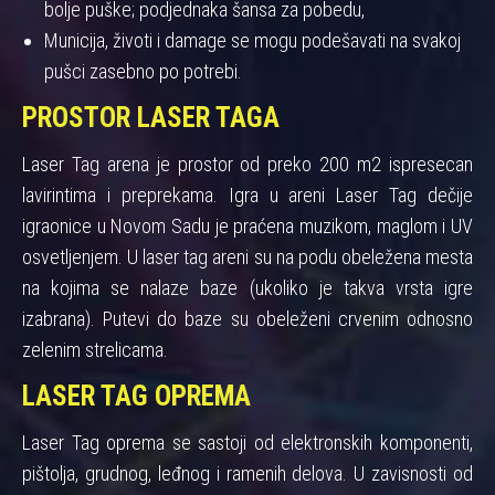
bolje puške; podjednaka šansa za pobedu,
Municija, životi i damage se mogu podešavati na svakoj
pušci zasebno po potrebi.
PROSTOR LASER TAGA
Laser Tag arena je prostor od preko 200 m2 ispresecan
lavirintima i preprekama. Igra u areni Laser Tag dečije
igraonice u Novom Sadu je praćena muzikom, maglom i UV
osvetljenjem. U laser tag areni su na podu obeležena mesta
na kojima se nalaze baze (ukoliko je takva vrsta igre
izabrana). Putevi do baze su obeleženi crvenim odnosno
zelenim strelicama.
LASER TAG OPREMA
Laser Tag oprema se sastoji od elektronskih komponenti,
pištolja, grudnog, leđnog i ramenih delova. U zavisnosti od