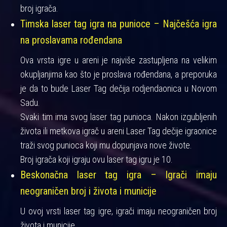
broj igrača.
Timska laser tag igra na punioce – Najčešća igra
na proslavama rođendana
Ova vrsta igre u areni je najviše zastupljena na velikim
okupljanjima kao što je proslava rođendana, a preporuka
je da to bude Laser Tag dečija rodjendaonica u Novom
Sadu.
Svaki tim ima svog laser tag punioca. Nakon izgubljenih
života ili metkova igrač u areni Laser Tag dečije igraonice
traži svog punioca koji mu dopunjava nove živote.
Broj igrača koji igraju ovu laser tag igru je 10.
Beskonačna laser tag igra – Igrači imaju
neograničen broj i života i municije
U ovoj vrsti laser tag igre, igrači imaju neograničen broj
života i municije.