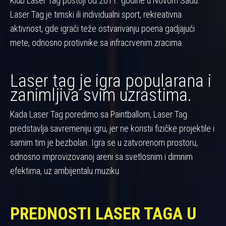
Klub Laser Tag postoji od 2011. godine u Novom Sadu.
Laser Tag je timski ili individualni sport, rekreativna
aktivnost, gde igrači teže ostvarivanju poena gadjajući
mete, odnosno protivnike sa infracrvenim zracima.
Laser tag je igra popularana i
zanimljiva svim uzrastima.
Kada Laser Tag poredimo sa Paintballom, Laser Tag
predstavlja savremeniju igru, jer ne koristii fizičke projektile i
samim tim je bezbolan. Igra se u zatvorenom prostoru,
odnosno improvizovanoj areni sa svetlosnim i dimnim
efektima, uz ambijentalu muziku.
PREDNOSTI LASER TAGA U