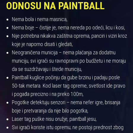
ODNOSU NA PAINTBALL
Nema bola i nema masnica,
Nema boje – čistije je, nema nereda po odeći, licu i kosi,
Nije potrebna nikakva zaštitna oprema, panciri i viziri kroz
koje je naporno disati i gledati,
Neograničena municija – nema plaćanja za dodatnu
municiju, svi igrači su ravnopravni po budžetu i ne moraju
da se suzdržavaju i štede municiju,
Paintball kuglice počinju da gube brzinu i padaju posle
50-tak metara. Kod laser tag opreme, svetlost ide pravo
i pogađa precizno i na preko 100m,
Pogotke detektuju senzori – nema nefer igre, brisanja
boje i pretvaranja da nije bilo pogotka,
Laser tag puške nisu oružje, paintball jesu,
Svi igrači koriste istu opremu; ne postoji prednost zbog