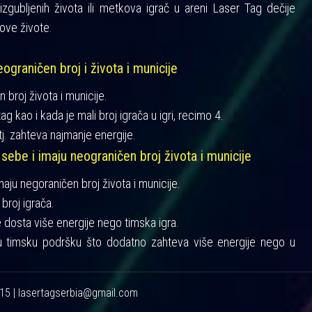
gubljenih života ili metkova igrač u areni Laser Tag dečije
ove živote.
ograničen broj i života i municije
n broj života i municije.
ag kao i kada je mali broj igrača u igri, recimo 4.
tj. zahteva najmanje energije.
 sebe i imaju neograničen broj života i municije
imaju negoraničen broj života i municije.
broj igrača.
je dosta više energije nego timska igra.
u timsku podršku što dodatno zahteva više energije nego u
215 | lasertagserbia@gmail.com