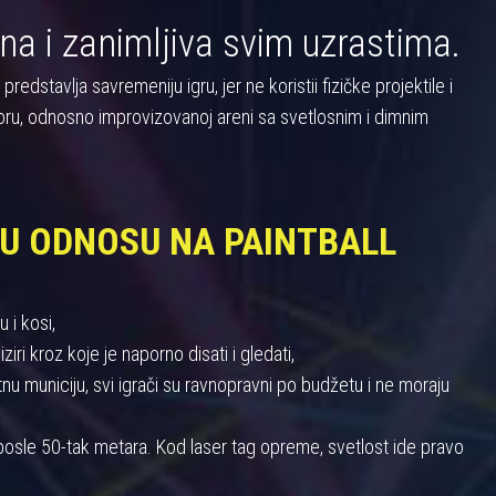
na i zanimljiva svim uzrastima.
dstavlja savremeniju igru, jer ne koristii fizičke projektile i
oru, odnosno improvizovanoj areni sa svetlosnim i dimnim
 U ODNOSU NA PAINTBALL
 i kosi,
iri kroz koje je naporno disati i gledati,
 municiju, svi igrači su ravnopravni po budžetu i ne moraju
u posle 50-tak metara. Kod laser tag opreme, svetlost ide pravo