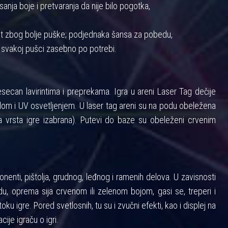
anja boje i pretvaranja da nije bilo pogotka,
nost zbog bolje puške; podjednaka šansa za pobedu,
 svakoj pušci zasebno po potrebi.
ecan lavirintima i preprekama. Igra u areni Laser Tag dečije
m i UV osvetljenjem. U laser tag areni su na podu obeležena
 vrsta igre izabrana). Putevi do baze su obeleženi crvenim
enti, pištolja, grudnog, leđnog i ramenih delova. U zavisnosti
u, oprema sija crvenom ili zelenom bojom, gasi se, treperi i
toku igre. Pored svetlosnih, tu su i zvučni efekti, kao i displej na
cije igraču o igri.