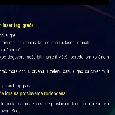
h laser tag igrača
mske igre.
vilima i načinom na koji se ispaljuju laseri i granate.
činju “borbu”.
a (po dogovoru može biti manje ili više) i određenom količinom
igrač mora otići u crvenu ili zelenu bazu (ugao sa crvenim ili
 paran broj igrača.
šća igra na proslavama rođendana
velikim okupljanjima kao što je proslava rođendana, a preporuka
 Novom Sadu.