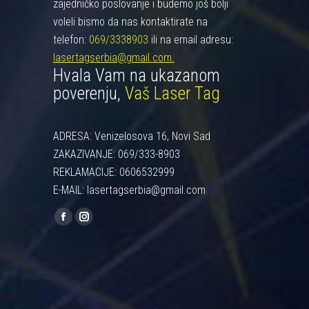
zajedničko poslovanje i budemo još bolji
voleli bismo da nas kontaktirate na
telefon:
069/3338903
ili na email adresu:
lasertagserbia@gmail.com.
Hvala Vam na ukazanom
poverenju,
Vaš Laser Tag
ADRESA: Venizelosova 16, Novi Sad
ZAKAZIVANJE: 069/333-8903
REKLAMACIJE: 0606532999
E-MAIL: lasertagserbia@gmail.com
Find us on:
Facebook
Instagram
page
page
opens
opens
in
in
new
new