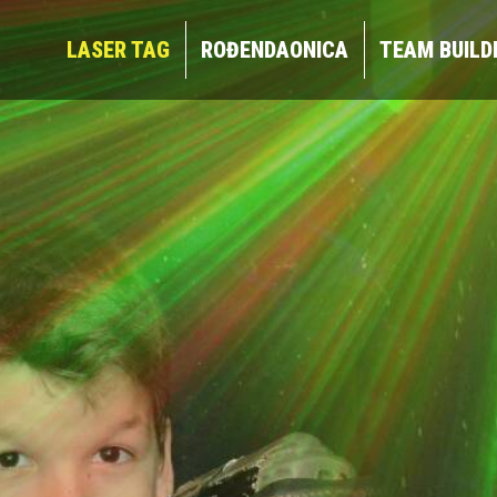
LASER TAG
ROĐENDAONICA
TEAM BUIL
LASER TAG
ROĐENDAONICA
TEAM BUILD