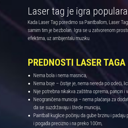
Laser tag je igra populara
Kada Laser Tag poredimo sa Paintballom, Laser Tag pre
samim tim je bezbolan. Igra se u zatvorenom prost
efektima, uz ambijentalu muziku.
PREDNOSTI LASER TAGA
Nema bola i nema masnica,
Nema boje – čistije je, nema nereda po odeći, licu
Nije potrebna nikakva zaštitna oprema, panciri i viz
Neograničena municija – nema plaćanja za dodatnu
da se suzdržavaju i štede municiju,
Paintball kuglice počinju da gube brzinu i padaj
i pogađa precizno i na preko 100m,