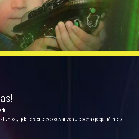
nas!
adu.
a aktivnost, gde igrači teže ostvarivanju poena gadjajući mete,