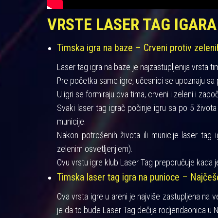
VRSTE LASER TAG IGARA
Timska igra na baze – Crveni protiv zeleni
Laser tag igra na baze je najzastupljenija vrsta ti
Pre početka same igre, učesnici se upoznaju sa pra
U igri se formiraju dva tima, crveni i zeleni i zapo
Svaki laser tag igrač počinje igru sa po 5 život
municije.
Nakon potrošenih života ili municije laser tag 
zelenim osvetljenjiem).
Ovu vrstu igre klub Laser Tag preporučuje kada je
Timska laser tag igra na punioce – Najče
Ova vrsta igre u areni je najviše zastupljena na 
je da to bude Laser Tag dečija rodjendaonica u