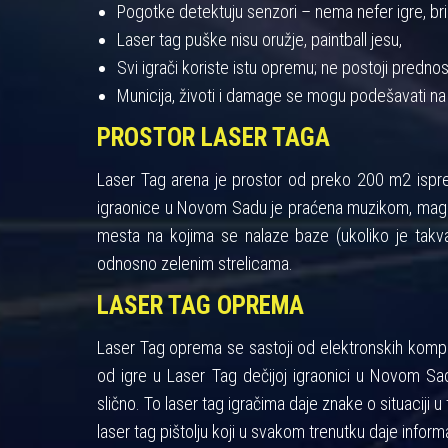
Pogotke detektuju senzori – nema nefer igre, bris
Laser tag puške nisu oružje, paintball jesu,
Svi igrači koriste istu opremu; ne postoji pred
Municija, životi i damage se mogu podešavati na
PROSTOR LASER TAGA
Laser Tag arena je prostor od preko 200 m2 ispres
igraonice u Novom Sadu je praćena muzikom, maglo
mesta na kojima se nalaze baze (ukoliko je takva
odnosno zelenim strelicama.
LASER TAG OPREMA
Laser Tag oprema se sastoji od elektronskih kompon
od igre u Laser Tag dečijoj igraonici u Novom Sad
slično. To laser tag igračima daje znake o situaciji u 
laser tag pištolju koji u svakom trenutku daje informa