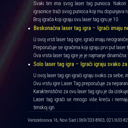
Svaki tim ima svog laser tag punioca. Nakon iz
igraonice traži svog punioca koji mu dopunjava n
Broj igrača koji igraju ovu laser tag igru je 10.
Beskonačna laser tag igra – Igrači imaju ne
U ovoj vrsti laser tag igre, igrači imaju neograniče
Preporučuje se igračima koji igraju prvi put laser t
Ova vrsta laser tag igre je je najmanje dinamična 
Solo laser tag igra – Igrači igraju svako za
U ovoj laser tag igri igrači igraju svako za sebe, 
Ovu vrstu igre Laser Tag preporučuje za neparan 
Karakteristično za ovu laser tag igru je da izisku
Laser tag igrači se mnogo više kreću i nemaj
timskoj igri.
Venizelosova 16, Novi Sad | 069/333-8903, 021/633-8