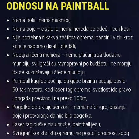
ODNOSU NA PAINTBALL
Nema bola i nema masnica,
Nema boje – čistije je, nema nereda po odeći, licu i kosi,
Nije potrebna nikakva zaštitna oprema, panciri i viziri kroz
koje je naporno disati i gledati,
Neograničena municija – nema plaćanja za dodatnu
municiju, svi igrači su ravnopravni po budžetu i ne moraju
da se suzdržavaju i štede municiju,
Paintball kuglice počinju da gube brzinu i padaju posle
50-tak metara. Kod laser tag opreme, svetlost ide pravo
i pogađa precizno i na preko 100m,
Pogotke detektuju senzori – nema nefer igre, brisanja
boje i pretvaranja da nije bilo pogotka,
Laser tag puške nisu oružje, paintball jesu,
Svi igrači koriste istu opremu; ne postoji prednost zbog