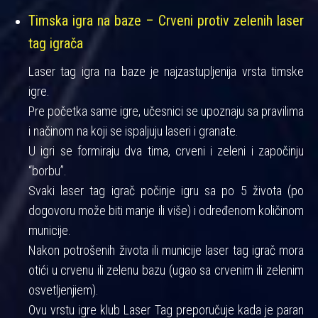
Timska igra na baze – Crveni protiv zelenih laser
tag igrača
Laser tag igra na baze je najzastupljenija vrsta timske
igre.
Pre početka same igre, učesnici se upoznaju sa pravilima
i načinom na koji se ispaljuju laseri i granate.
U igri se formiraju dva tima, crveni i zeleni i započinju
“borbu”.
Svaki laser tag igrač počinje igru sa po 5 života (po
dogovoru može biti manje ili više) i određenom količinom
municije.
Nakon potrošenih života ili municije laser tag igrač mora
otići u crvenu ili zelenu bazu (ugao sa crvenim ili zelenim
osvetljenjiem).
Ovu vrstu igre klub Laser Tag preporučuje kada je paran