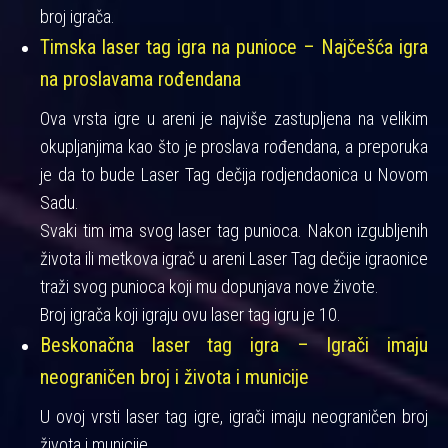
broj igrača.
Timska laser tag igra na punioce – Najčešća igra
na proslavama rođendana
Ova vrsta igre u areni je najviše zastupljena na velikim
okupljanjima kao što je proslava rođendana, a preporuka
je da to bude Laser Tag dečija rodjendaonica u Novom
Sadu.
Svaki tim ima svog laser tag punioca. Nakon izgubljenih
života ili metkova igrač u areni Laser Tag dečije igraonice
traži svog punioca koji mu dopunjava nove živote.
Broj igrača koji igraju ovu laser tag igru je 10.
Beskonačna laser tag igra – Igrači imaju
neograničen broj i života i municije
U ovoj vrsti laser tag igre, igrači imaju neograničen broj
života i municije.