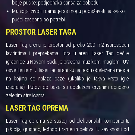
bolje puške; podjednaka šansa za pobedu,
Municija, životi i damage se mogu podešavati na svakoj
pušci zasebno po potrebi.
PROSTOR LASER TAGA
Laser Tag arena je prostor od preko 200 m2 ispresecan
lavirintima i preprekama. Igra u areni Laser Tag dečije
igraonice u Novom Sadu je praćena muzikom, maglom i UV
osvetljenjem. U laser tag areni su na podu obeležena mesta
na kojima se nalaze baze (ukoliko je takva vrsta igre
izabrana). Putevi do baze su obeleženi crvenim odnosno
zelenim strelicama.
LASER TAG OPREMA
Laser Tag oprema se sastoji od elektronskih komponenti,
pištolja, grudnog, leđnog i ramenih delova. U zavisnosti od