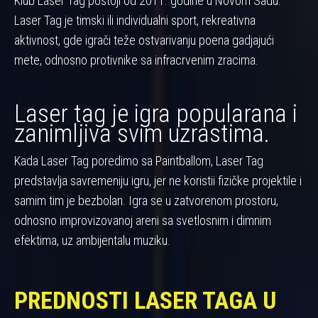
Klub Laser Tag postoji od 2011. godine u Novom Sadu.
Laser Tag je timski ili individualni sport, rekreativna
aktivnost, gde igrači teže ostvarivanju poena gadjajući
mete, odnosno protivnike sa infracrvenim zracima.
Laser tag je igra popularana i
zanimljiva svim uzrastima.
Kada Laser Tag poredimo sa Paintballom, Laser Tag
predstavlja savremeniju igru, jer ne koristii fizičke projektile i
samim tim je bezbolan. Igra se u zatvorenom prostoru,
odnosno improvizovanoj areni sa svetlosnim i dimnim
efektima, uz ambijentalu muziku.
PREDNOSTI LASER TAGA U