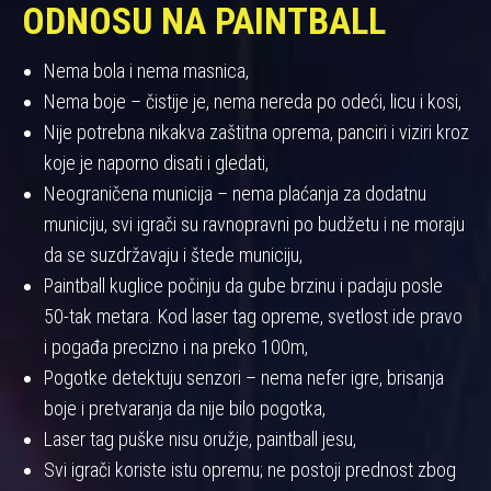
ODNOSU NA PAINTBALL
Nema bola i nema masnica,
Nema boje – čistije je, nema nereda po odeći, licu i kosi,
Nije potrebna nikakva zaštitna oprema, panciri i viziri kroz
koje je naporno disati i gledati,
Neograničena municija – nema plaćanja za dodatnu
municiju, svi igrači su ravnopravni po budžetu i ne moraju
da se suzdržavaju i štede municiju,
Paintball kuglice počinju da gube brzinu i padaju posle
50-tak metara. Kod laser tag opreme, svetlost ide pravo
i pogađa precizno i na preko 100m,
Pogotke detektuju senzori – nema nefer igre, brisanja
boje i pretvaranja da nije bilo pogotka,
Laser tag puške nisu oružje, paintball jesu,
Svi igrači koriste istu opremu; ne postoji prednost zbog