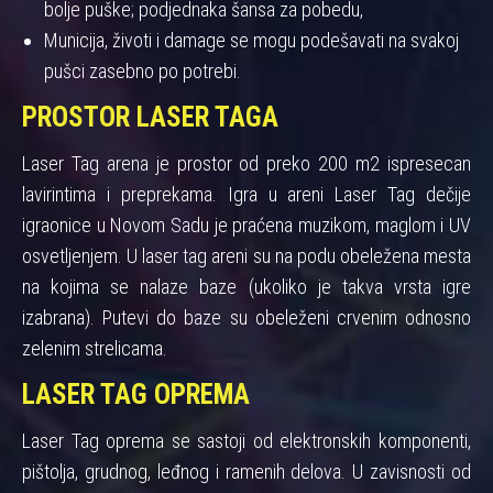
bolje puške; podjednaka šansa za pobedu,
Municija, životi i damage se mogu podešavati na svakoj
pušci zasebno po potrebi.
PROSTOR LASER TAGA
Laser Tag arena je prostor od preko 200 m2 ispresecan
lavirintima i preprekama. Igra u areni Laser Tag dečije
igraonice u Novom Sadu je praćena muzikom, maglom i UV
osvetljenjem. U laser tag areni su na podu obeležena mesta
na kojima se nalaze baze (ukoliko je takva vrsta igre
izabrana). Putevi do baze su obeleženi crvenim odnosno
zelenim strelicama.
LASER TAG OPREMA
Laser Tag oprema se sastoji od elektronskih komponenti,
pištolja, grudnog, leđnog i ramenih delova. U zavisnosti od