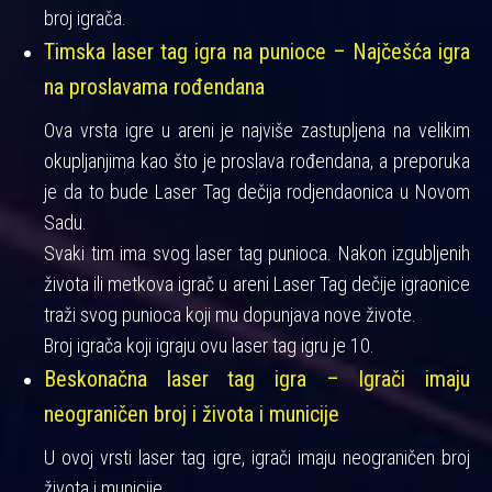
broj igrača.
Timska laser tag igra na punioce – Najčešća igra
na proslavama rođendana
Ova vrsta igre u areni je najviše zastupljena na velikim
okupljanjima kao što je proslava rođendana, a preporuka
je da to bude Laser Tag dečija rodjendaonica u Novom
Sadu.
Svaki tim ima svog laser tag punioca. Nakon izgubljenih
života ili metkova igrač u areni Laser Tag dečije igraonice
traži svog punioca koji mu dopunjava nove živote.
Broj igrača koji igraju ovu laser tag igru je 10.
Beskonačna laser tag igra – Igrači imaju
neograničen broj i života i municije
U ovoj vrsti laser tag igre, igrači imaju neograničen broj
života i municije.