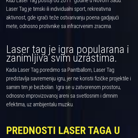
Klub Laser Tag postoji od 2011. godine u Novom Sadu.
Laser Tag je timski ili individualni sport, rekreativna
aktivnost, gde igrači teže ostvarivanju poena gadjajući
mete, odnosno protivnike sa infracrvenim zracima.
Laser tag je igra popularana i
zanimljiva svim uzrastima.
Kada Laser Tag poredimo sa Paintballom, Laser Tag
predstavlja savremeniju igru, jer ne koristii fizičke projektile i
samim tim je bezbolan. Igra se u zatvorenom prostoru,
odnosno improvizovanoj areni sa svetlosnim i dimnim
efektima, uz ambijentalu muziku.
PREDNOSTI LASER TAGA U