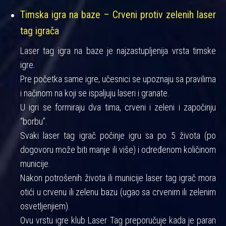
Timska igra na baze – Crveni protiv zelenih laser
tag igrača
Laser tag igra na baze je najzastupljenija vrsta timske
igre.
Pre početka same igre, učesnici se upoznaju sa pravilima
i načinom na koji se ispaljuju laseri i granate.
U igri se formiraju dva tima, crveni i zeleni i započinju
“borbu”.
Svaki laser tag igrač počinje igru sa po 5 života (po
dogovoru može biti manje ili više) i određenom količinom
municije.
Nakon potrošenih života ili municije laser tag igrač mora
otići u crvenu ili zelenu bazu (ugao sa crvenim ili zelenim
osvetljenjiem).
Ovu vrstu igre klub Laser Tag preporučuje kada je paran