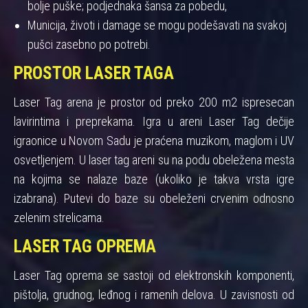
bolje puške; podjednaka šansa za pobedu,
Municija, životi i damage se mogu podešavati na svakoj
pušci zasebno po potrebi.
PROSTOR LASER TAGA
Laser Tag arena je prostor od preko 200 m2 ispresecan
lavirintima i preprekama. Igra u areni Laser Tag dečije
igraonice u Novom Sadu je praćena muzikom, maglom i UV
osvetljenjem. U laser tag areni su na podu obeležena mesta
na kojima se nalaze baze (ukoliko je takva vrsta igre
izabrana). Putevi do baze su obeleženi crvenim odnosno
zelenim strelicama.
LASER TAG OPREMA
Laser Tag oprema se sastoji od elektronskih komponenti,
pištolja, grudnog, leđnog i ramenih delova. U zavisnosti od