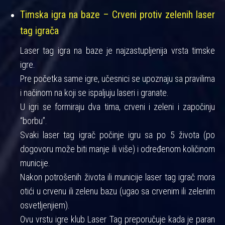
Timska igra na baze – Crveni protiv zelenih laser
tag igrača
Laser tag igra na baze je najzastupljenija vrsta timske
igre.
Pre početka same igre, učesnici se upoznaju sa pravilima
i načinom na koji se ispaljuju laseri i granate.
U igri se formiraju dva tima, crveni i zeleni i započinju
“borbu”.
Svaki laser tag igrač počinje igru sa po 5 života (po
dogovoru može biti manje ili više) i određenom količinom
municije.
Nakon potrošenih života ili municije laser tag igrač mora
otići u crvenu ili zelenu bazu (ugao sa crvenim ili zelenim
osvetljenjiem).
Ovu vrstu igre klub Laser Tag preporučuje kada je paran