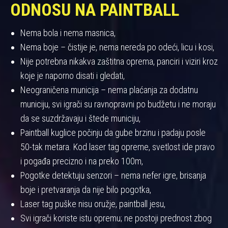
ODNOSU NA PAINTBALL
Nema bola i nema masnica,
Nema boje – čistije je, nema nereda po odeći, licu i kosi,
Nije potrebna nikakva zaštitna oprema, panciri i viziri kroz
koje je naporno disati i gledati,
Neograničena municija – nema plaćanja za dodatnu
municiju, svi igrači su ravnopravni po budžetu i ne moraju
da se suzdržavaju i štede municiju,
Paintball kuglice počinju da gube brzinu i padaju posle
50-tak metara. Kod laser tag opreme, svetlost ide pravo
i pogađa precizno i na preko 100m,
Pogotke detektuju senzori – nema nefer igre, brisanja
boje i pretvaranja da nije bilo pogotka,
Laser tag puške nisu oružje, paintball jesu,
Svi igrači koriste istu opremu; ne postoji prednost zbog