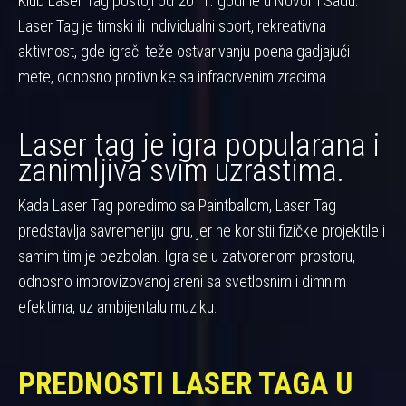
Klub Laser Tag postoji od 2011. godine u Novom Sadu.
Laser Tag je timski ili individualni sport, rekreativna
aktivnost, gde igrači teže ostvarivanju poena gadjajući
mete, odnosno protivnike sa infracrvenim zracima.
Laser tag je igra popularana i
zanimljiva svim uzrastima.
Kada Laser Tag poredimo sa Paintballom, Laser Tag
predstavlja savremeniju igru, jer ne koristii fizičke projektile i
samim tim je bezbolan. Igra se u zatvorenom prostoru,
odnosno improvizovanoj areni sa svetlosnim i dimnim
efektima, uz ambijentalu muziku.
PREDNOSTI LASER TAGA U