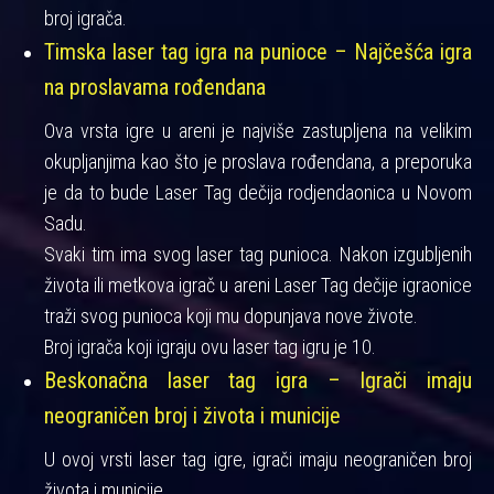
broj igrača.
Timska laser tag igra na punioce – Najčešća igra
na proslavama rođendana
Ova vrsta igre u areni je najviše zastupljena na velikim
okupljanjima kao što je proslava rođendana, a preporuka
je da to bude Laser Tag dečija rodjendaonica u Novom
Sadu.
Svaki tim ima svog laser tag punioca. Nakon izgubljenih
života ili metkova igrač u areni Laser Tag dečije igraonice
traži svog punioca koji mu dopunjava nove živote.
Broj igrača koji igraju ovu laser tag igru je 10.
Beskonačna laser tag igra – Igrači imaju
neograničen broj i života i municije
U ovoj vrsti laser tag igre, igrači imaju neograničen broj
života i municije.