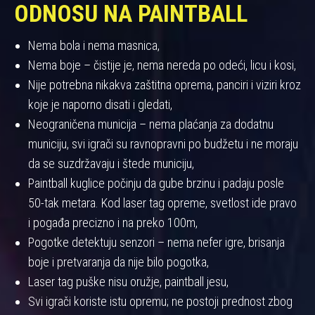
ODNOSU NA PAINTBALL
Nema bola i nema masnica,
Nema boje – čistije je, nema nereda po odeći, licu i kosi,
Nije potrebna nikakva zaštitna oprema, panciri i viziri kroz
koje je naporno disati i gledati,
Neograničena municija – nema plaćanja za dodatnu
municiju, svi igrači su ravnopravni po budžetu i ne moraju
da se suzdržavaju i štede municiju,
Paintball kuglice počinju da gube brzinu i padaju posle
50-tak metara. Kod laser tag opreme, svetlost ide pravo
i pogađa precizno i na preko 100m,
Pogotke detektuju senzori – nema nefer igre, brisanja
boje i pretvaranja da nije bilo pogotka,
Laser tag puške nisu oružje, paintball jesu,
Svi igrači koriste istu opremu; ne postoji prednost zbog