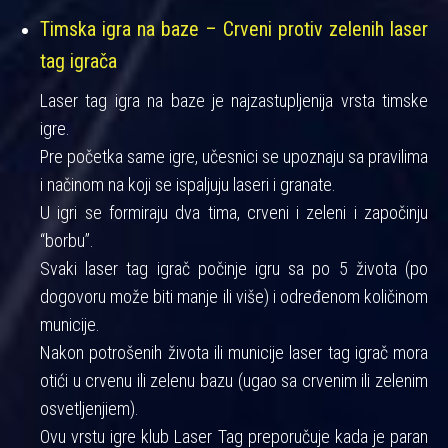
Timska igra na baze – Crveni protiv zelenih laser
tag igrača
Laser tag igra na baze je najzastupljenija vrsta timske
igre.
Pre početka same igre, učesnici se upoznaju sa pravilima
i načinom na koji se ispaljuju laseri i granate.
U igri se formiraju dva tima, crveni i zeleni i započinju
“borbu”.
Svaki laser tag igrač počinje igru sa po 5 života (po
dogovoru može biti manje ili više) i određenom količinom
municije.
Nakon potrošenih života ili municije laser tag igrač mora
otići u crvenu ili zelenu bazu (ugao sa crvenim ili zelenim
osvetljenjiem).
Ovu vrstu igre klub Laser Tag preporučuje kada je paran