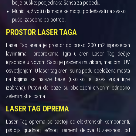
bolje puške; podjednaka šansa za pobedu,
Municija, životi i damage se mogu podešavati na svakoj
pušci zasebno po potrebi.
PROSTOR LASER TAGA
Laser Tag arena je prostor od preko 200 m2 ispresecan
lavirintima i preprekama. Igra u areni Laser Tag dečije
igraonice u Novom Sadu je praćena muzikom, maglom i UV
osvetljenjem. U laser tag areni su na podu obeležena mesta
na kojima se nalaze baze (ukoliko je takva vrsta igre
izabrana). Putevi do baze su obeleženi crvenim odnosno
zelenim strelicama.
LASER TAG OPREMA
Laser Tag oprema se sastoji od elektronskih komponenti,
pištolja, grudnog, leđnog i ramenih delova. U zavisnosti od