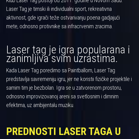
Klub Laser Tag postoji od 2011. godine u Novom Sadu.
Laser Tag je timski ili individualni sport, rekreativna
aktivnost, gde igrači teže ostvarivanju poena gadjajući
mete, odnosno protivnike sa infracrvenim zracima.
Laser tag je igra popularana i
zanimljiva svim uzrastima.
Kada Laser Tag poredimo sa Paintballom, Laser Tag
predstavlja savremeniju igru, jer ne koristii fizičke projektile i
samim tim je bezbolan. Igra se u zatvorenom prostoru,
odnosno improvizovanoj areni sa svetlosnim i dimnim
efektima, uz ambijentalu muziku.
PREDNOSTI LASER TAGA U