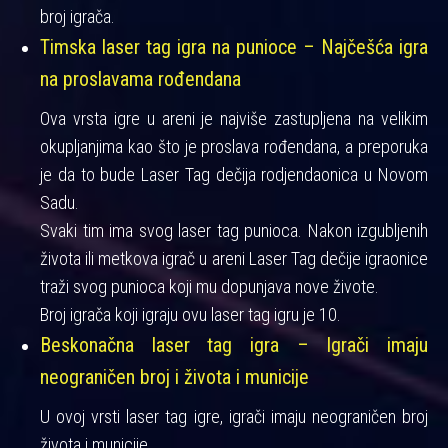
broj igrača.
Timska laser tag igra na punioce – Najčešća igra
na proslavama rođendana
Ova vrsta igre u areni je najviše zastupljena na velikim
okupljanjima kao što je proslava rođendana, a preporuka
je da to bude Laser Tag dečija rodjendaonica u Novom
Sadu.
Svaki tim ima svog laser tag punioca. Nakon izgubljenih
života ili metkova igrač u areni Laser Tag dečije igraonice
traži svog punioca koji mu dopunjava nove živote.
Broj igrača koji igraju ovu laser tag igru je 10.
Beskonačna laser tag igra – Igrači imaju
neograničen broj i života i municije
U ovoj vrsti laser tag igre, igrači imaju neograničen broj
života i municije.