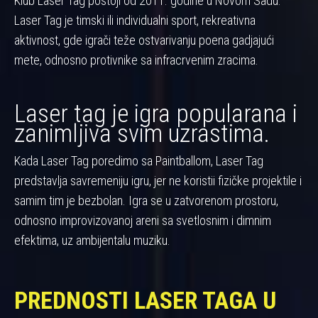
Klub Laser Tag postoji od 2011. godine u Novom Sadu.
Laser Tag je timski ili individualni sport, rekreativna
aktivnost, gde igrači teže ostvarivanju poena gadjajući
mete, odnosno protivnike sa infracrvenim zracima.
Laser tag je igra popularana i
zanimljiva svim uzrastima.
Kada Laser Tag poredimo sa Paintballom, Laser Tag
predstavlja savremeniju igru, jer ne koristii fizičke projektile i
samim tim je bezbolan. Igra se u zatvorenom prostoru,
odnosno improvizovanoj areni sa svetlosnim i dimnim
efektima, uz ambijentalu muziku.
PREDNOSTI LASER TAGA U