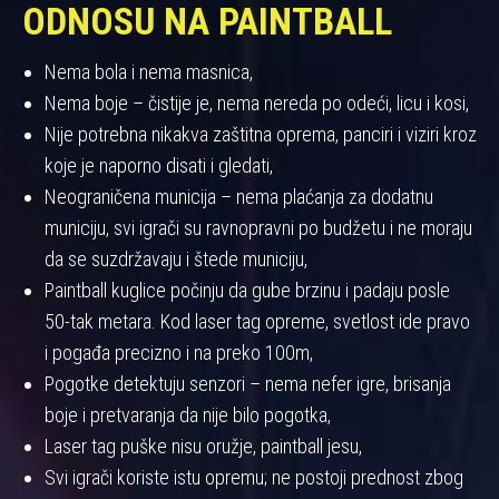
ODNOSU NA PAINTBALL
Nema bola i nema masnica,
Nema boje – čistije je, nema nereda po odeći, licu i kosi,
Nije potrebna nikakva zaštitna oprema, panciri i viziri kroz
koje je naporno disati i gledati,
Neograničena municija – nema plaćanja za dodatnu
municiju, svi igrači su ravnopravni po budžetu i ne moraju
da se suzdržavaju i štede municiju,
Paintball kuglice počinju da gube brzinu i padaju posle
50-tak metara. Kod laser tag opreme, svetlost ide pravo
i pogađa precizno i na preko 100m,
Pogotke detektuju senzori – nema nefer igre, brisanja
boje i pretvaranja da nije bilo pogotka,
Laser tag puške nisu oružje, paintball jesu,
Svi igrači koriste istu opremu; ne postoji prednost zbog