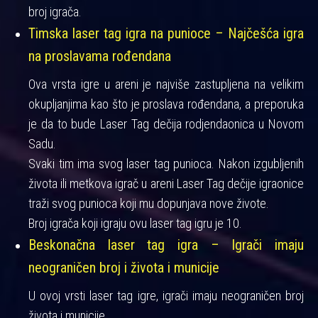
broj igrača.
Timska laser tag igra na punioce – Najčešća igra
na proslavama rođendana
Ova vrsta igre u areni je najviše zastupljena na velikim
okupljanjima kao što je proslava rođendana, a preporuka
je da to bude Laser Tag dečija rodjendaonica u Novom
Sadu.
Svaki tim ima svog laser tag punioca. Nakon izgubljenih
života ili metkova igrač u areni Laser Tag dečije igraonice
traži svog punioca koji mu dopunjava nove živote.
Broj igrača koji igraju ovu laser tag igru je 10.
Beskonačna laser tag igra – Igrači imaju
neograničen broj i života i municije
U ovoj vrsti laser tag igre, igrači imaju neograničen broj
života i municije.