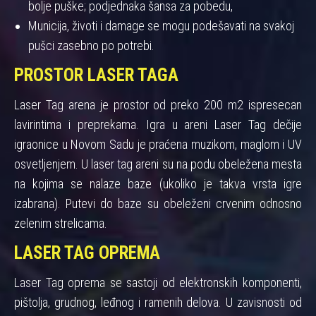
bolje puške; podjednaka šansa za pobedu,
Municija, životi i damage se mogu podešavati na svakoj
pušci zasebno po potrebi.
PROSTOR LASER TAGA
Laser Tag arena je prostor od preko 200 m2 ispresecan
lavirintima i preprekama. Igra u areni Laser Tag dečije
igraonice u Novom Sadu je praćena muzikom, maglom i UV
osvetljenjem. U laser tag areni su na podu obeležena mesta
na kojima se nalaze baze (ukoliko je takva vrsta igre
izabrana). Putevi do baze su obeleženi crvenim odnosno
zelenim strelicama.
LASER TAG OPREMA
Laser Tag oprema se sastoji od elektronskih komponenti,
pištolja, grudnog, leđnog i ramenih delova. U zavisnosti od