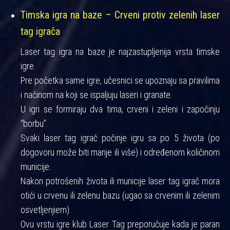
Timska igra na baze – Crveni protiv zelenih laser
tag igrača
Laser tag igra na baze je najzastupljenija vrsta timske
igre.
Pre početka same igre, učesnici se upoznaju sa pravilima
i načinom na koji se ispaljuju laseri i granate.
U igri se formiraju dva tima, crveni i zeleni i započinju
“borbu”.
Svaki laser tag igrač počinje igru sa po 5 života (po
dogovoru može biti manje ili više) i određenom količinom
municije.
Nakon potrošenih života ili municije laser tag igrač mora
otići u crvenu ili zelenu bazu (ugao sa crvenim ili zelenim
osvetljenjiem).
Ovu vrstu igre klub Laser Tag preporučuje kada je paran