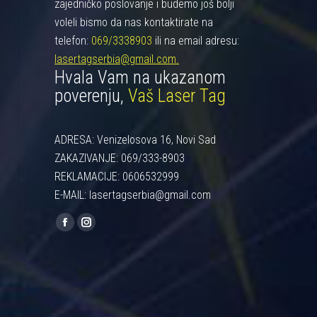
zajedničko poslovanje i budemo još bolji
voleli bismo da nas kontaktirate na
telefon:
069/3338903
ili na email adresu:
lasertagserbia@gmail.com.
Hvala Vam na ukazanom
poverenju,
Vaš Laser Tag
ADRESA: Venizelosova 16, Novi Sad
ZAKAZIVANJE: 069/333-8903
REKLAMACIJE: 0606532999
E-MAIL: lasertagserbia@gmail.com
Find us on:
Facebook
Instagram
page
page
opens
opens
in
in
new
new