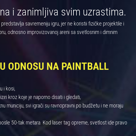
na i zanimljiva svim uzrastima.
dstavlja savremeniju igru, jer ne koristii fizičke projektile i
oru, odnosno improvizovanoj areni sa svetlosnim i dimnim
 U ODNOSU NA PAINTBALL
 i kosi,
iri kroz koje je naporno disati i gledati,
 municiju, svi igrači su ravnopravni po budžetu i ne moraju
u posle 50-tak metara. Kod laser tag opreme, svetlost ide pravo