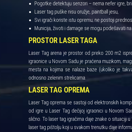
Pogotke detektuju senzori – nema nefer igre, bris
Laser tag puške nisu oružje, paintball jesu,
Svi igrači koriste istu opremu; ne postoji pred
Municija, životi i damage se mogu podešavati na
PROSTOR LASER TAGA
Laser Tag arena je prostor od preko 200 m2 ispres
igraonice u Novom Sadu je praćena muzikom, maglo
mesta na kojima se nalaze baze (ukoliko je takva
odnosno zelenim strelicama.
LASER TAG OPREMA
Laser Tag oprema se sastoji od elektronskih kompon
od igre u Laser Tag dečijoj igraonici u Novom Sad
slično. To laser tag igračima daje znake o situaciji u 
laser tag pištolju koji u svakom trenutku daje informa