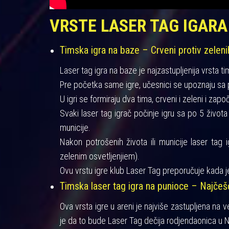
VRSTE LASER TAG IGARA
Timska igra na baze – Crveni protiv zeleni
Laser tag igra na baze je najzastupljenija vrsta ti
Pre početka same igre, učesnici se upoznaju sa pra
U igri se formiraju dva tima, crveni i zeleni i zapo
Svaki laser tag igrač počinje igru sa po 5 život
municije.
Nakon potrošenih života ili municije laser tag 
zelenim osvetljenjiem).
Ovu vrstu igre klub Laser Tag preporučuje kada je
Timska laser tag igra na punioce – Najče
Ova vrsta igre u areni je najviše zastupljena na 
je da to bude Laser Tag dečija rodjendaonica u