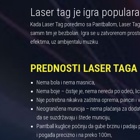
Laser tag je igra populara
Kada Laser Tag poredimo sa Paintballom, Laser Tag pre
samim tim je bezbolan. Igra se u zatvorenom prost
efektima, uz ambijentalu muziku.
PREDNOSTI LASER TAGA
Nema bola i nema masnica,
Nema boje – čistije je, nema nereda po odeći, licu
Nije potrebna nikakva zaštitna oprema, panciri i viz
Neograničena municija – nema plaćanja za dodatnu
da se suzdržavaju i štede municiju,
Paintball kuglice počinju da gube brzinu i padaj
i pogađa precizno i na preko 100m,