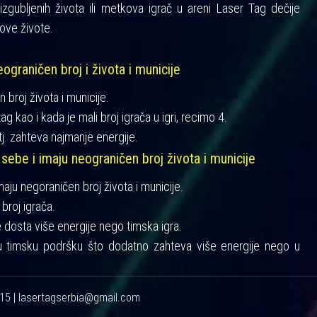
gubljenih života ili metkova igrač u areni Laser Tag dečije
ove živote.
ograničen broj i života i municije
n broj života i municije.
ag kao i kada je mali broj igrača u igri, recimo 4.
tj. zahteva najmanje energije.
 sebe i imaju neograničen broj života i municije
imaju negoraničen broj života i municije.
broj igrača.
je dosta više energije nego timska igra.
u timsku podršku što dodatno zahteva više energije nego u
215 | lasertagserbia@gmail.com