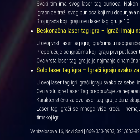
Svaki tim ima svog laser tag punioca. Nakon iz
igraonice traži svog punioca koji mu dopunjava n
Broj igrača koji igraju ovu laser tag igru je 10.
Beskonačna laser tag igra – Igrači imaju ne
U ovoj vrsti laser tag igre, igrači imaju neograniče
Preporučuje se igračima koji igraju prvi put laser t
Ova vrsta laser tag igre je je najmanje dinamična 
Solo laser tag igra – Igrači igraju svako za
U ovoj laser tag igri igrači igraju svako za sebe, 
Ovu vrstu igre Laser Tag preporučuje za neparan 
Karakteristično za ovu laser tag igru je da izisku
Laser tag igrači se mnogo više kreću i nemaj
timskoj igri.
Venizelosova 16, Novi Sad | 069/333-8903, 021/633-8