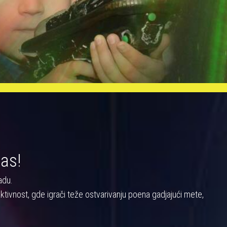
nas!
adu.
a aktivnost, gde igrači teže ostvarivanju poena gadjajući mete,