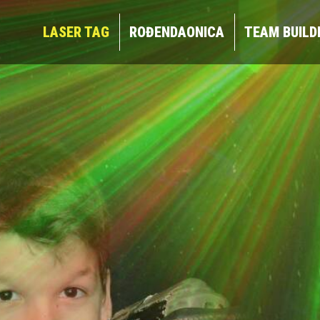
LASER TAG
ROĐENDAONICA
TEAM BUIL
LASER TAG
ROĐENDAONICA
TEAM BUILD