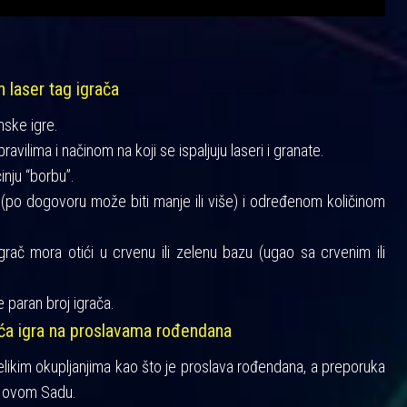
h laser tag igrača
mske igre.
vilima i načinom na koji se ispaljuju laseri i granate.
činju “borbu”.
a (po dogovoru može biti manje ili više) i određenom količinom
igrač mora otići u crvenu ili zelenu bazu (ugao sa crvenim ili
 paran broj igrača.
šća igra na proslavama rođendana
velikim okupljanjima kao što je proslava rođendana, a preporuka
 Novom Sadu.