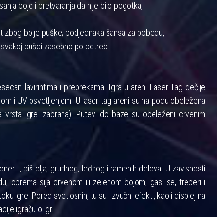
anja boje i pretvaranja da nije bilo pogotka,
nost zbog bolje puške; podjednaka šansa za pobedu,
 svakoj pušci zasebno po potrebi.
ecan lavirintima i preprekama. Igra u areni Laser Tag dečije
m i UV osvetljenjem. U laser tag areni su na podu obeležena
 vrsta igre izabrana). Putevi do baze su obeleženi crvenim
enti, pištolja, grudnog, leđnog i ramenih delova. U zavisnosti
u, oprema sija crvenom ili zelenom bojom, gasi se, treperi i
toku igre. Pored svetlosnih, tu su i zvučni efekti, kao i displej na
cije igraču o igri.