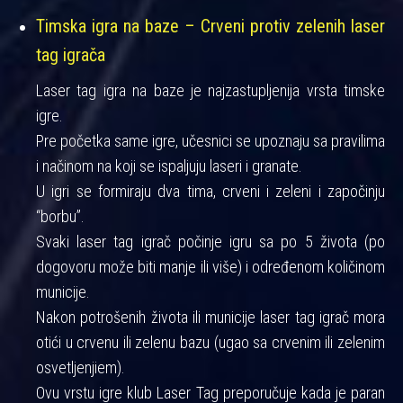
Timska igra na baze – Crveni protiv zelenih laser
tag igrača
Laser tag igra na baze je najzastupljenija vrsta timske
igre.
Pre početka same igre, učesnici se upoznaju sa pravilima
i načinom na koji se ispaljuju laseri i granate.
U igri se formiraju dva tima, crveni i zeleni i započinju
“borbu”.
Svaki laser tag igrač počinje igru sa po 5 života (po
dogovoru može biti manje ili više) i određenom količinom
municije.
Nakon potrošenih života ili municije laser tag igrač mora
otići u crvenu ili zelenu bazu (ugao sa crvenim ili zelenim
osvetljenjiem).
Ovu vrstu igre klub Laser Tag preporučuje kada je paran