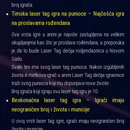
broj igrača.
Timska laser tag igra na punioce – Najčešća igra
na proslavama rođendana
Ova vrsta igre u areni je najviše zastupljena na velikim
okupljanjima kao što je proslava rođendana, a preporuka
je da to bude Laser Tag dečija rodjendaonica u Novom
Sadu.
Svaki tim ima svog laser tag punioca. Nakon izgubljenih
života ili metkova igrač u areni Laser Tag dečije igraonice
traži svog punioca koji mu dopunjava nove živote.
Broj igrača koji igraju ovu laser tag igru je 10.
Beskonačna laser tag igra – Igrači imaju
neograničen broj i života i municije
U ovoj vrsti laser tag igre, igrači imaju neograničen broj
života i municije.