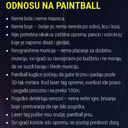
ODNOSU NA PAINTBALL
Nema bola i nema masnica,
Nema boje – čistije je, nema nereda po odeći, licu i kosi,
Nije potrebna nikakva zaštitna oprema, panciri i viziri kroz
koje je naporno disati i gledati,
Neograničena municija – nema plaćanja za dodatnu
municiju, svi igrači su ravnopravni po budžetu i ne moraju
da se suzdržavaju i štede municiju,
Paintball kuglice počinju da gube brzinu i padaju posle
50-tak metara. Kod laser tag opreme, svetlost ide pravo
i pogađa precizno i na preko 100m,
Pogotke detektuju senzori – nema nefer igre, brisanja
boje i pretvaranja da nije bilo pogotka,
Laser tag puške nisu oružje, paintball jesu,
Svi igrači koriste istu opremu; ne postoji prednost zbog