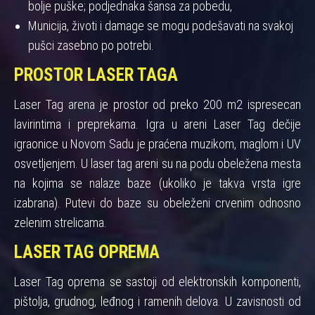
bolje puške; podjednaka šansa za pobedu,
Municija, životi i damage se mogu podešavati na svakoj
pušci zasebno po potrebi.
PROSTOR LASER TAGA
Laser Tag arena je prostor od preko 200 m2 ispresecan
lavirintima i preprekama. Igra u areni Laser Tag dečije
igraonice u Novom Sadu je praćena muzikom, maglom i UV
osvetljenjem. U laser tag areni su na podu obeležena mesta
na kojima se nalaze baze (ukoliko je takva vrsta igre
izabrana). Putevi do baze su obeleženi crvenim odnosno
zelenim strelicama.
LASER TAG OPREMA
Laser Tag oprema se sastoji od elektronskih komponenti,
pištolja, grudnog, leđnog i ramenih delova. U zavisnosti od