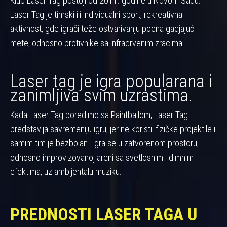
Klub Laser Tag postoji od 2011. godine u Novom Sadu.
Laser Tag je timski ili individualni sport, rekreativna
aktivnost, gde igrači teže ostvarivanju poena gadjajući
mete, odnosno protivnike sa infracrvenim zracima.
Laser tag je igra popularana i
zanimljiva svim uzrastima.
Kada Laser Tag poredimo sa Paintballom, Laser Tag
predstavlja savremeniju igru, jer ne koristii fizičke projektile i
samim tim je bezbolan. Igra se u zatvorenom prostoru,
odnosno improvizovanoj areni sa svetlosnim i dimnim
efektima, uz ambijentalu muziku.
PREDNOSTI LASER TAGA U