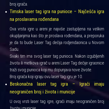
broj igrača.
Timska laser tag igra na punioce – Najčešća igra
na proslavama rođendana
Ova vrsta igre u areni je najviše zastupljena na velikim
okupljanjima kao što je proslava rođendana, a preporuka
je da to bude Laser Tag dečija rodjendaonica u Novom
Sadu.
Svaki tim ima svog laser tag punioca. Nakon izgubljenih
života ili metkova igrač u areni Laser Tag dečije igraonice
traži svog punioca koji mu dopunjava nove živote.
Broj igrača koji igraju ovu laser tag igru je 10.
Beskonačna laser tag igra – Igrači imaju
neograničen broj i života i municije
U ovoj vrsti laser tag igre, igrači imaju neograničen broj
života i municije.