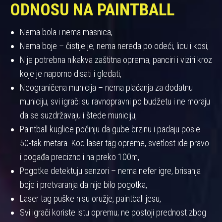
ODNOSU NA PAINTBALL
Nema bola i nema masnica,
Nema boje – čistije je, nema nereda po odeći, licu i kosi,
Nije potrebna nikakva zaštitna oprema, panciri i viziri kroz
koje je naporno disati i gledati,
Neograničena municija – nema plaćanja za dodatnu
municiju, svi igrači su ravnopravni po budžetu i ne moraju
da se suzdržavaju i štede municiju,
Paintball kuglice počinju da gube brzinu i padaju posle
50-tak metara. Kod laser tag opreme, svetlost ide pravo
i pogađa precizno i na preko 100m,
Pogotke detektuju senzori – nema nefer igre, brisanja
boje i pretvaranja da nije bilo pogotka,
Laser tag puške nisu oružje, paintball jesu,
Svi igrači koriste istu opremu; ne postoji prednost zbog