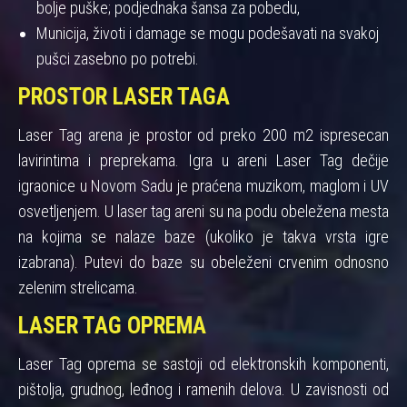
bolje puške; podjednaka šansa za pobedu,
Municija, životi i damage se mogu podešavati na svakoj
pušci zasebno po potrebi.
PROSTOR LASER TAGA
Laser Tag arena je prostor od preko 200 m2 ispresecan
lavirintima i preprekama. Igra u areni Laser Tag dečije
igraonice u Novom Sadu je praćena muzikom, maglom i UV
osvetljenjem. U laser tag areni su na podu obeležena mesta
na kojima se nalaze baze (ukoliko je takva vrsta igre
izabrana). Putevi do baze su obeleženi crvenim odnosno
zelenim strelicama.
LASER TAG OPREMA
Laser Tag oprema se sastoji od elektronskih komponenti,
pištolja, grudnog, leđnog i ramenih delova. U zavisnosti od