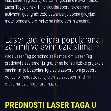
Klub Laser Tag postoji od 2011. godine u Novom Sadu.
Laser Tag je timski ili individualni sport, rekreativna
aktivnost, gde igrači teže ostvarivanju poena gadjajući
mete, odnosno protivnike sa infracrvenim zracima.
Laser tag je igra popularana i
zanimljiva svim uzrastima.
Kada Laser Tag poredimo sa Paintballom, Laser Tag
predstavlja savremeniju igru, jer ne koristii fizičke projektile i
samim tim je bezbolan. Igra se u zatvorenom prostoru,
odnosno improvizovanoj areni sa svetlosnim i dimnim
efektima, uz ambijentalu muziku.
PREDNOSTI LASER TAGA U