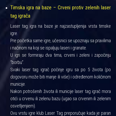
Timska igra na baze – Crveni protiv zelenih laser
tag igrača
Laser tag igra na baze je najzastupljenija vrsta timske
igre.
Pre početka same igre, učesnici se upoznaju sa pravilima
i načinom na koji se ispaljuju laseri i granate.
U igri se formiraju dva tima, crveni i zeleni i započinju
“borbu”.
Svaki laser tag igrač počinje igru sa po 5 života (po
dogovoru može biti manje ili više) i određenom količinom
municije.
Nakon potrošenih života ili municije laser tag igrač mora
otići u crvenu ili zelenu bazu (ugao sa crvenim ili zelenim
osvetljenjiem).
Ovu vrstu igre klub Laser Tag preporučuje kada je paran