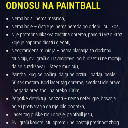
ODNOSU NA PAINTBALL
Nema bola i nema masnica,
Nema boje – čistije je, nema nereda po odeći, licu i kosi,
Nije potrebna nikakva zaštitna oprema, panciri i viziri kroz
koje je naporno disati i gledati,
Neograničena municija – nema plaćanja za dodatnu
municiju, svi igrači su ravnopravni po budžetu i ne moraju
da se suzdržavaju i štede municiju,
Paintball kuglice počinju da gube brzinu i padaju posle
50-tak metara. Kod laser tag opreme, svetlost ide pravo
i pogađa precizno i na preko 100m,
Pogotke detektuju senzori – nema nefer igre, brisanja
boje i pretvaranja da nije bilo pogotka,
Laser tag puške nisu oružje, paintball jesu,
Svi igrači koriste istu opremu; ne postoji prednost zbog