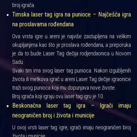
broj igrača.
Timska laser tag igra na punioce – Najčešća igra
na proslavama rođendana
Ova vrsta igre u areni je najviše zastupljena na velikim
okupljanjima kao što je proslava rođendana, a preporuka
je da to bude Laser Tag dečija rodjendaonica u Novom
Sadu.
Svaki tim ima svog laser tag punioca. Nakon izgubljenih
života ili metkova igrač u areni Laser Tag dečije igraonice
traži svog punioca koji mu dopunjava nove živote.
Broj igrača koji igraju ovu laser tag igru je 10.
Beskonačna laser tag igra – Igrači imaju
neograničen broj i života i municije
U ovoj vrsti laser tag igre, igrači imaju neograničen broj
života i municije.