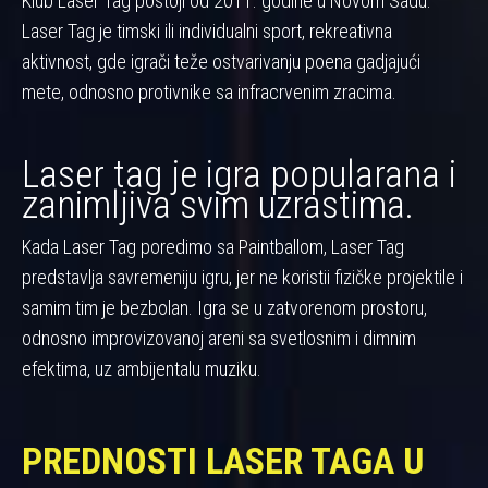
Klub Laser Tag postoji od 2011. godine u Novom Sadu.
Laser Tag je timski ili individualni sport, rekreativna
aktivnost, gde igrači teže ostvarivanju poena gadjajući
mete, odnosno protivnike sa infracrvenim zracima.
Laser tag je igra popularana i
zanimljiva svim uzrastima.
Kada Laser Tag poredimo sa Paintballom, Laser Tag
predstavlja savremeniju igru, jer ne koristii fizičke projektile i
samim tim je bezbolan. Igra se u zatvorenom prostoru,
odnosno improvizovanoj areni sa svetlosnim i dimnim
efektima, uz ambijentalu muziku.
PREDNOSTI LASER TAGA U