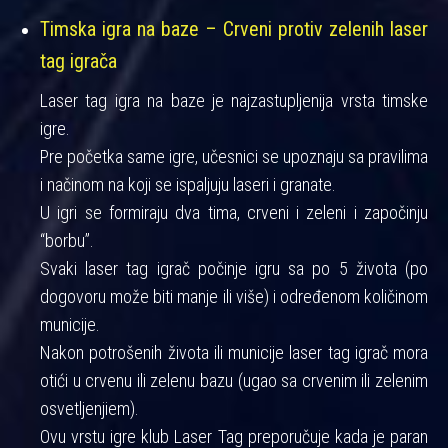
Timska igra na baze – Crveni protiv zelenih laser
tag igrača
Laser tag igra na baze je najzastupljenija vrsta timske
igre.
Pre početka same igre, učesnici se upoznaju sa pravilima
i načinom na koji se ispaljuju laseri i granate.
U igri se formiraju dva tima, crveni i zeleni i započinju
“borbu”.
Svaki laser tag igrač počinje igru sa po 5 života (po
dogovoru može biti manje ili više) i određenom količinom
municije.
Nakon potrošenih života ili municije laser tag igrač mora
otići u crvenu ili zelenu bazu (ugao sa crvenim ili zelenim
osvetljenjiem).
Ovu vrstu igre klub Laser Tag preporučuje kada je paran