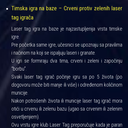
Timska igra na baze – Crveni protiv zelenih laser
tag igrača
Laser tag igra na baze je najzastupljenija vrsta timske
igre.
Pre početka same igre, učesnici se upoznaju sa pravilima
i načinom na koji se ispaljuju laseri i granate.
U igri se formiraju dva tima, crveni i zeleni i započinju
“borbu”.
Svaki laser tag igrač počinje igru sa po 5 života (po
dogovoru može biti manje ili više) i određenom količinom
municije.
Nakon potrošenih života ili municije laser tag igrač mora
otići u crvenu ili zelenu bazu (ugao sa crvenim ili zelenim
osvetljenjiem).
Ovu vrstu igre klub Laser Tag preporučuje kada je paran