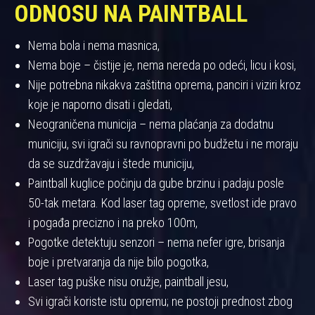
ODNOSU NA PAINTBALL
Nema bola i nema masnica,
Nema boje – čistije je, nema nereda po odeći, licu i kosi,
Nije potrebna nikakva zaštitna oprema, panciri i viziri kroz
koje je naporno disati i gledati,
Neograničena municija – nema plaćanja za dodatnu
municiju, svi igrači su ravnopravni po budžetu i ne moraju
da se suzdržavaju i štede municiju,
Paintball kuglice počinju da gube brzinu i padaju posle
50-tak metara. Kod laser tag opreme, svetlost ide pravo
i pogađa precizno i na preko 100m,
Pogotke detektuju senzori – nema nefer igre, brisanja
boje i pretvaranja da nije bilo pogotka,
Laser tag puške nisu oružje, paintball jesu,
Svi igrači koriste istu opremu; ne postoji prednost zbog