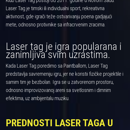
Klub Laser Tag postoji od 2011. godine u Novom Sadu.
Laser Tag je timski ili individualni sport, rekreativna
aktivnost, gde igrači teže ostvarivanju poena gadjajući
mete, odnosno protivnike sa infracrvenim zracima.
Laser tag je igra popularana i
zanimljiva svim uzrastima.
Kada Laser Tag poredimo sa Paintballom, Laser Tag
predstavlja savremeniju igru, jer ne koristii fizičke projektile i
samim tim je bezbolan. Igra se u zatvorenom prostoru,
odnosno improvizovanoj areni sa svetlosnim i dimnim
efektima, uz ambijentalu muziku.
PREDNOSTI LASER TAGA U