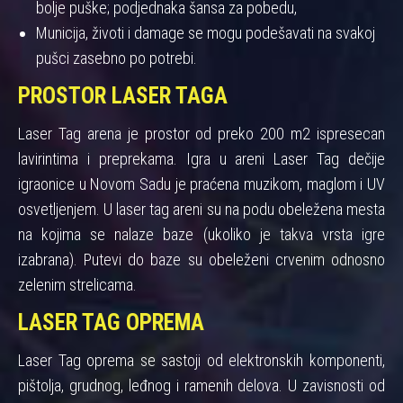
bolje puške; podjednaka šansa za pobedu,
Municija, životi i damage se mogu podešavati na svakoj
pušci zasebno po potrebi.
PROSTOR LASER TAGA
Laser Tag arena je prostor od preko 200 m2 ispresecan
lavirintima i preprekama. Igra u areni Laser Tag dečije
igraonice u Novom Sadu je praćena muzikom, maglom i UV
osvetljenjem. U laser tag areni su na podu obeležena mesta
na kojima se nalaze baze (ukoliko je takva vrsta igre
izabrana). Putevi do baze su obeleženi crvenim odnosno
zelenim strelicama.
LASER TAG OPREMA
Laser Tag oprema se sastoji od elektronskih komponenti,
pištolja, grudnog, leđnog i ramenih delova. U zavisnosti od