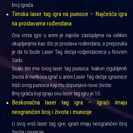
broj igrača.
Timska laser tag igra na punioce – Najčešća igra
na proslavama rođendana
Ova vrsta igre u areni je najviše zastupljena na velikim
okupljanjima kao što je proslava rođendana, a preporuka
je da to bude Laser Tag dečija rodjendaonica u Novom
Sadu.
Svaki tim ima svog laser tag punioca. Nakon izgubljenih
života ili metkova igrač u areni Laser Tag dečije igraonice
traži svog punioca koji mu dopunjava nove živote.
Broj igrača koji igraju ovu laser tag igru je 10.
Beskonačna laser tag igra – Igrači imaju
neograničen broj i života i municije
U ovoj vrsti laser tag igre, igrači imaju neograničen broj
života i municije.