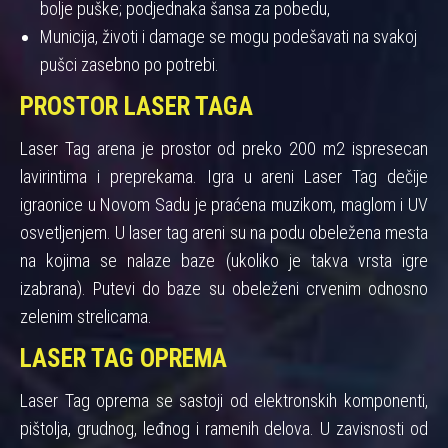
bolje puške; podjednaka šansa za pobedu,
Municija, životi i damage se mogu podešavati na svakoj
pušci zasebno po potrebi.
PROSTOR LASER TAGA
Laser Tag arena je prostor od preko 200 m2 ispresecan
lavirintima i preprekama. Igra u areni Laser Tag dečije
igraonice u Novom Sadu je praćena muzikom, maglom i UV
osvetljenjem. U laser tag areni su na podu obeležena mesta
na kojima se nalaze baze (ukoliko je takva vrsta igre
izabrana). Putevi do baze su obeleženi crvenim odnosno
zelenim strelicama.
LASER TAG OPREMA
Laser Tag oprema se sastoji od elektronskih komponenti,
pištolja, grudnog, leđnog i ramenih delova. U zavisnosti od