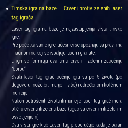
Timska igra na baze – Crveni protiv zelenih laser
tag igrača
Laser tag igra na baze je najzastupljenija vrsta timske
igre.
Pre početka same igre, učesnici se upoznaju sa pravilima
i načinom na koji se ispaljuju laseri i granate.
U igri se formiraju dva tima, crveni i zeleni i započinju
“borbu”.
Svaki laser tag igrač počinje igru sa po 5 života (po
dogovoru može biti manje ili više) i određenom količinom
municije.
Nakon potrošenih života ili municije laser tag igrač mora
otići u crvenu ili zelenu bazu (ugao sa crvenim ili zelenim
osvetljenjiem).
Ovu vrstu igre klub Laser Tag preporučuje kada je paran