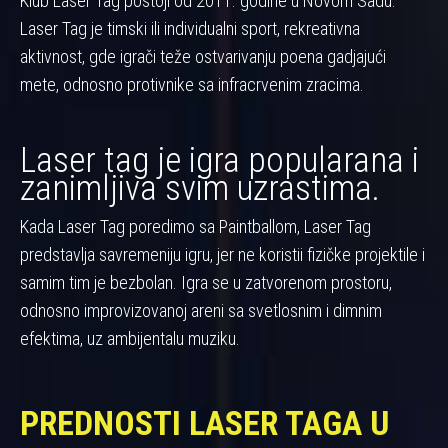
Klub Laser Tag postoji od 2011. godine u Novom Sadu.
Laser Tag je timski ili individualni sport, rekreativna
aktivnost, gde igrači teže ostvarivanju poena gadjajući
mete, odnosno protivnike sa infracrvenim zracima.
Laser tag je igra popularana i
zanimljiva svim uzrastima.
Kada Laser Tag poredimo sa Paintballom, Laser Tag
predstavlja savremeniju igru, jer ne koristii fizičke projektile i
samim tim je bezbolan. Igra se u zatvorenom prostoru,
odnosno improvizovanoj areni sa svetlosnim i dimnim
efektima, uz ambijentalu muziku.
PREDNOSTI LASER TAGA U