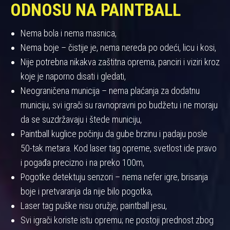
ODNOSU NA PAINTBALL
Nema bola i nema masnica,
Nema boje – čistije je, nema nereda po odeći, licu i kosi,
Nije potrebna nikakva zaštitna oprema, panciri i viziri kroz
koje je naporno disati i gledati,
Neograničena municija – nema plaćanja za dodatnu
municiju, svi igrači su ravnopravni po budžetu i ne moraju
da se suzdržavaju i štede municiju,
Paintball kuglice počinju da gube brzinu i padaju posle
50-tak metara. Kod laser tag opreme, svetlost ide pravo
i pogađa precizno i na preko 100m,
Pogotke detektuju senzori – nema nefer igre, brisanja
boje i pretvaranja da nije bilo pogotka,
Laser tag puške nisu oružje, paintball jesu,
Svi igrači koriste istu opremu; ne postoji prednost zbog