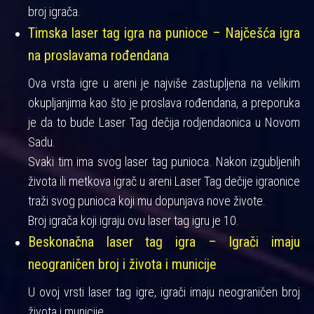
broj igrača.
Timska laser tag igra na punioce – Najčešća igra
na proslavama rođendana
Ova vrsta igre u areni je najviše zastupljena na velikim
okupljanjima kao što je proslava rođendana, a preporuka
je da to bude Laser Tag dečija rodjendaonica u Novom
Sadu.
Svaki tim ima svog laser tag punioca. Nakon izgubljenih
života ili metkova igrač u areni Laser Tag dečije igraonice
traži svog punioca koji mu dopunjava nove živote.
Broj igrača koji igraju ovu laser tag igru je 10.
Beskonačna laser tag igra – Igrači imaju
neograničen broj i života i municije
U ovoj vrsti laser tag igre, igrači imaju neograničen broj
života i municije.