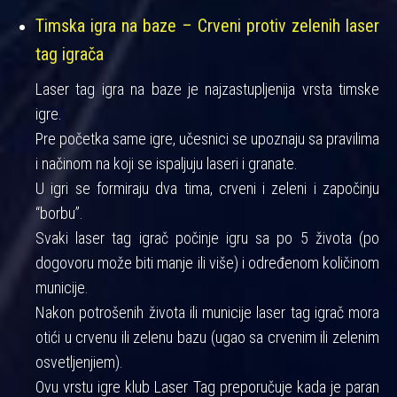
Timska igra na baze – Crveni protiv zelenih laser
tag igrača
Laser tag igra na baze je najzastupljenija vrsta timske
igre.
Pre početka same igre, učesnici se upoznaju sa pravilima
i načinom na koji se ispaljuju laseri i granate.
U igri se formiraju dva tima, crveni i zeleni i započinju
“borbu”.
Svaki laser tag igrač počinje igru sa po 5 života (po
dogovoru može biti manje ili više) i određenom količinom
municije.
Nakon potrošenih života ili municije laser tag igrač mora
otići u crvenu ili zelenu bazu (ugao sa crvenim ili zelenim
osvetljenjiem).
Ovu vrstu igre klub Laser Tag preporučuje kada je paran