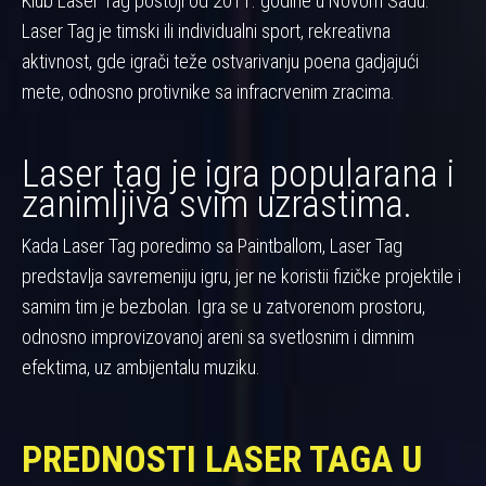
Klub Laser Tag postoji od 2011. godine u Novom Sadu.
Laser Tag je timski ili individualni sport, rekreativna
aktivnost, gde igrači teže ostvarivanju poena gadjajući
mete, odnosno protivnike sa infracrvenim zracima.
Laser tag je igra popularana i
zanimljiva svim uzrastima.
Kada Laser Tag poredimo sa Paintballom, Laser Tag
predstavlja savremeniju igru, jer ne koristii fizičke projektile i
samim tim je bezbolan. Igra se u zatvorenom prostoru,
odnosno improvizovanoj areni sa svetlosnim i dimnim
efektima, uz ambijentalu muziku.
PREDNOSTI LASER TAGA U