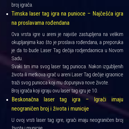
broj igrača.
Timska laser tag igra na punioce – Najčešća igra
na proslavama rođendana
Ova vrsta igre u areni je najviše zastupljena na velikim
okupljanjima kao što je proslava rođendana, a preporuka
je da to bude Laser Tag dečija rodjendaonica u Novom
Sadu.
Svaki tim ima svog laser tag punioca. Nakon izgubljenih
života ili metkova igrač u areni Laser Tag dečije igraonice
traži svog punioca koji mu dopunjava nove živote.
Broj igrača koji igraju ovu laser tag igru je 10.
Beskonačna laser tag igra – Igrači imaju
neograničen broj i života i municije
U ovoj vrsti laser tag igre, igrači imaju neograničen broj
života i municije.