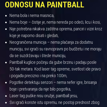
ODNOSU NA PAINTBALL
Nema bola i nema masnica,
Nema boje – čistije je, nema nereda po odeći, licu i kosi,
Nije potrebna nikakva zaštitna oprema, panciri i viziri kroz
koje je naporno disati i gledati,
Neograničena municija – nema plaćanja za dodatnu
municiju, svi igrači su ravnopravni po budžetu i ne moraju
da se suzdržavaju i štede municiju,
Paintball kuglice počinju da gube brzinu i padaju posle
50-tak metara. Kod laser tag opreme, svetlost ide pravo
i pogađa precizno i na preko 100m,
Pogotke detektuju senzori – nema nefer igre, brisanja
boje i pretvaranja da nije bilo pogotka,
Laser tag puške nisu oružje, paintball jesu,
Svi igrači koriste istu opremu; ne postoji prednost zbog