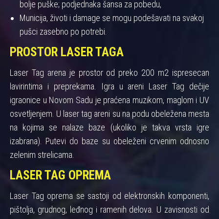
bolje puške; podjednaka šansa za pobedu,
Municija, životi i damage se mogu podešavati na svakoj
pušci zasebno po potrebi.
PROSTOR LASER TAGA
Laser Tag arena je prostor od preko 200 m2 ispresecan
lavirintima i preprekama. Igra u areni Laser Tag dečije
igraonice u Novom Sadu je praćena muzikom, maglom i UV
osvetljenjem. U laser tag areni su na podu obeležena mesta
na kojima se nalaze baze (ukoliko je takva vrsta igre
izabrana). Putevi do baze su obeleženi crvenim odnosno
zelenim strelicama.
LASER TAG OPREMA
Laser Tag oprema se sastoji od elektronskih komponenti,
pištolja, grudnog, leđnog i ramenih delova. U zavisnosti od