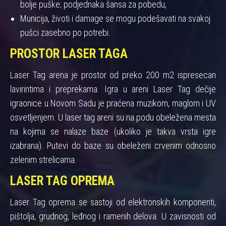
bolje puške; podjednaka šansa za pobedu,
Municija, životi i damage se mogu podešavati na svakoj
pušci zasebno po potrebi.
PROSTOR LASER TAGA
Laser Tag arena je prostor od preko 200 m2 ispresecan
lavirintima i preprekama. Igra u areni Laser Tag dečije
igraonice u Novom Sadu je praćena muzikom, maglom i UV
osvetljenjem. U laser tag areni su na podu obeležena mesta
na kojima se nalaze baze (ukoliko je takva vrsta igre
izabrana). Putevi do baze su obeleženi crvenim odnosno
zelenim strelicama.
LASER TAG OPREMA
Laser Tag oprema se sastoji od elektronskih komponenti,
pištolja, grudnog, leđnog i ramenih delova. U zavisnosti od