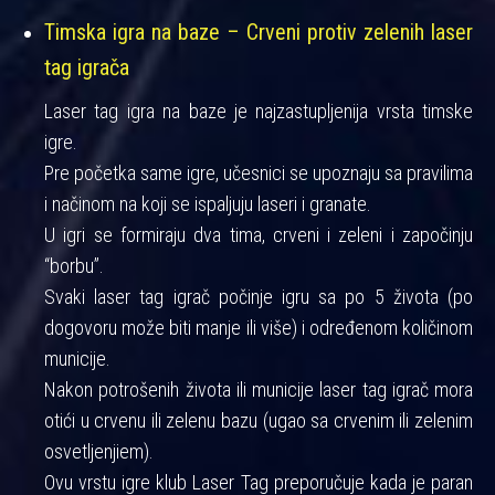
Timska igra na baze – Crveni protiv zelenih laser
tag igrača
Laser tag igra na baze je najzastupljenija vrsta timske
igre.
Pre početka same igre, učesnici se upoznaju sa pravilima
i načinom na koji se ispaljuju laseri i granate.
U igri se formiraju dva tima, crveni i zeleni i započinju
“borbu”.
Svaki laser tag igrač počinje igru sa po 5 života (po
dogovoru može biti manje ili više) i određenom količinom
municije.
Nakon potrošenih života ili municije laser tag igrač mora
otići u crvenu ili zelenu bazu (ugao sa crvenim ili zelenim
osvetljenjiem).
Ovu vrstu igre klub Laser Tag preporučuje kada je paran