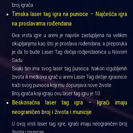
broj igrača.
Timska laser tag igra na punioce – Najčešća igra
na proslavama rođendana
Ova vrsta igre u areni je najviše zastupljena na velikim
okupljanjima kao što je proslava rođendana, a preporuka
je da to bude Laser Tag dečija rodjendaonica u Novom
Sadu.
Svaki tim ima svog laser tag punioca. Nakon izgubljenih
života ili metkova igrač u areni Laser Tag dečije igraonice
traži svog punioca koji mu dopunjava nove živote.
Broj igrača koji igraju ovu laser tag igru je 10.
Beskonačna laser tag igra – Igrači imaju
neograničen broj i života i municije
U ovoj vrsti laser tag igre, igrači imaju neograničen broj
života i municije.