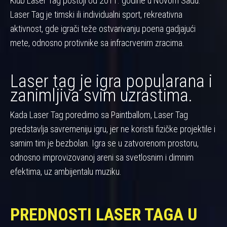
Klub Laser Tag postoji od 2011. godine u Novom Sadu.
Laser Tag je timski ili individualni sport, rekreativna
aktivnost, gde igrači teže ostvarivanju poena gadjajući
mete, odnosno protivnike sa infracrvenim zracima.
Laser tag je igra popularana i
zanimljiva svim uzrastima.
Kada Laser Tag poredimo sa Paintballom, Laser Tag
predstavlja savremeniju igru, jer ne koristii fizičke projektile i
samim tim je bezbolan. Igra se u zatvorenom prostoru,
odnosno improvizovanoj areni sa svetlosnim i dimnim
efektima, uz ambijentalu muziku.
PREDNOSTI LASER TAGA U