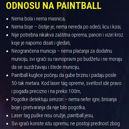
ODNOSU NA PAINTBALL
Nema bola i nema masnica,
Nema boje – čistije je, nema nereda po odeći, licu i kosi,
Nije potrebna nikakva zaštitna oprema, panciri i viziri kroz
koje je naporno disati i gledati,
Neograničena municija – nema plaćanja za dodatnu
municiju, svi igrači su ravnopravni po budžetu i ne moraju
da se suzdržavaju i štede municiju,
Paintball kuglice počinju da gube brzinu i padaju posle
50-tak metara. Kod laser tag opreme, svetlost ide pravo
i pogađa precizno i na preko 100m,
Pogotke detektuju senzori – nema nefer igre, brisanja
boje i pretvaranja da nije bilo pogotka,
Laser tag puške nisu oružje, paintball jesu,
Svi igrači koriste istu opremu; ne postoji prednost zbog