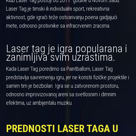
Klub Laser Tag postoji od 2011. godine u Novom Sadu.
Laser Tag je timski ili individualni sport, rekreativna
aktivnost, gde igrači teže ostvarivanju poena gadjajući
mete, odnosno protivnike sa infracrvenim zracima.
Laser tag je igra popularana i
zanimljiva svim uzrastima.
Kada Laser Tag poredimo sa Paintballom, Laser Tag
predstavlja savremeniju igru, jer ne koristii fizičke projektile i
samim tim je bezbolan. Igra se u zatvorenom prostoru,
odnosno improvizovanoj areni sa svetlosnim i dimnim
efektima, uz ambijentalu muziku.
PREDNOSTI LASER TAGA U