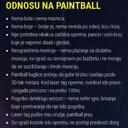
ODNOSU NA PAINTBALL
Nema bola i nema masnica,
Nema boje – čistije je, nema nereda po odeći, licu i kosi,
Nije potrebna nikakva zaštitna oprema, panciri i viziri kroz
koje je naporno disati i gledati,
Neograničena municija – nema plaćanja za dodatnu
municiju, svi igrači su ravnopravni po budžetu i ne moraju
da se suzdržavaju i štede municiju,
Paintball kuglice počinju da gube brzinu i padaju posle
50-tak metara. Kod laser tag opreme, svetlost ide pravo
i pogađa precizno i na preko 100m,
Pogotke detektuju senzori – nema nefer igre, brisanja
boje i pretvaranja da nije bilo pogotka,
Laser tag puške nisu oružje, paintball jesu,
Svi igrači koriste istu opremu; ne postoji prednost zbog