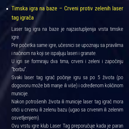
Timska igra na baze – Crveni protiv zelenih laser
tag igrača
Laser tag igra na baze je najzastupljenija vrsta timske
igre.
Pre početka same igre, učesnici se upoznaju sa pravilima
i načinom na koji se ispaljuju laseri i granate.
U igri se formiraju dva tima, crveni i zeleni i započinju
“borbu”.
Svaki laser tag igrač počinje igru sa po 5 života (po
dogovoru može biti manje ili više) i određenom količinom
municije.
Nakon potrošenih života ili municije laser tag igrač mora
otići u crvenu ili zelenu bazu (ugao sa crvenim ili zelenim
osvetljenjiem).
Ovu vrstu igre klub Laser Tag preporučuje kada je paran