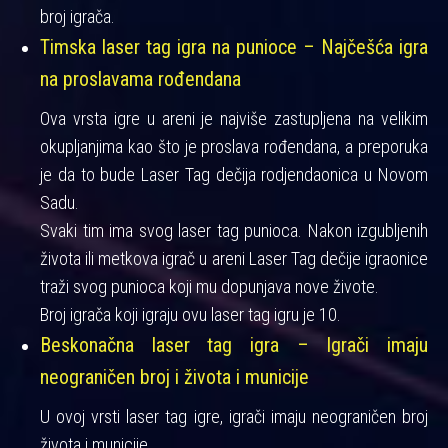
broj igrača.
Timska laser tag igra na punioce – Najčešća igra
na proslavama rođendana
Ova vrsta igre u areni je najviše zastupljena na velikim
okupljanjima kao što je proslava rođendana, a preporuka
je da to bude Laser Tag dečija rodjendaonica u Novom
Sadu.
Svaki tim ima svog laser tag punioca. Nakon izgubljenih
života ili metkova igrač u areni Laser Tag dečije igraonice
traži svog punioca koji mu dopunjava nove živote.
Broj igrača koji igraju ovu laser tag igru je 10.
Beskonačna laser tag igra – Igrači imaju
neograničen broj i života i municije
U ovoj vrsti laser tag igre, igrači imaju neograničen broj
života i municije.