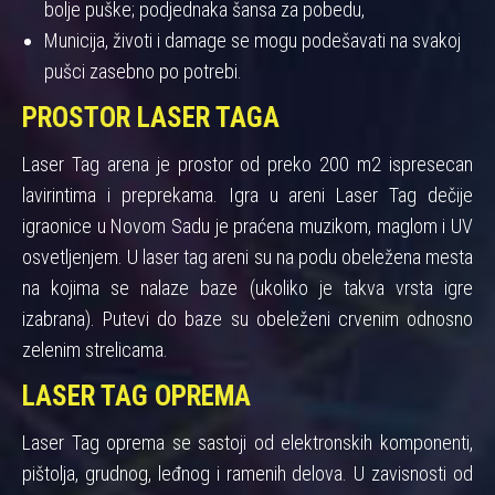
bolje puške; podjednaka šansa za pobedu,
Municija, životi i damage se mogu podešavati na svakoj
pušci zasebno po potrebi.
PROSTOR LASER TAGA
Laser Tag arena je prostor od preko 200 m2 ispresecan
lavirintima i preprekama. Igra u areni Laser Tag dečije
igraonice u Novom Sadu je praćena muzikom, maglom i UV
osvetljenjem. U laser tag areni su na podu obeležena mesta
na kojima se nalaze baze (ukoliko je takva vrsta igre
izabrana). Putevi do baze su obeleženi crvenim odnosno
zelenim strelicama.
LASER TAG OPREMA
Laser Tag oprema se sastoji od elektronskih komponenti,
pištolja, grudnog, leđnog i ramenih delova. U zavisnosti od