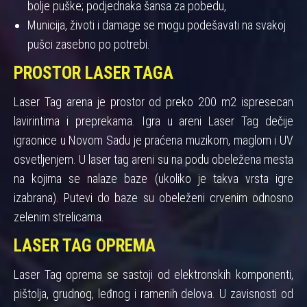
bolje puške; podjednaka šansa za pobedu,
Municija, životi i damage se mogu podešavati na svakoj
pušci zasebno po potrebi.
PROSTOR LASER TAGA
Laser Tag arena je prostor od preko 200 m2 ispresecan
lavirintima i preprekama. Igra u areni Laser Tag dečije
igraonice u Novom Sadu je praćena muzikom, maglom i UV
osvetljenjem. U laser tag areni su na podu obeležena mesta
na kojima se nalaze baze (ukoliko je takva vrsta igre
izabrana). Putevi do baze su obeleženi crvenim odnosno
zelenim strelicama.
LASER TAG OPREMA
Laser Tag oprema se sastoji od elektronskih komponenti,
pištolja, grudnog, leđnog i ramenih delova. U zavisnosti od