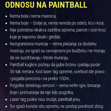
ODNOSU NA PAINTBALL
Nema bola i nema masnica,
Nema boje – čistije je, nema nereda po odeći, licu i kosi,
Nije potrebna nikakva zaštitna oprema, panciri i viziri kroz
koje je naporno disati i gledati,
Neograničena municija – nema plaćanja za dodatnu
municiju, svi igrači su ravnopravni po budžetu i ne moraju
da se suzdržavaju i štede municiju,
Paintball kuglice počinju da gube brzinu i padaju posle
50-tak metara. Kod laser tag opreme, svetlost ide pravo
i pogađa precizno i na preko 100m,
Pogotke detektuju senzori – nema nefer igre, brisanja
boje i pretvaranja da nije bilo pogotka,
Laser tag puške nisu oružje, paintball jesu,
Svi igrači koriste istu opremu; ne postoji prednost zbog