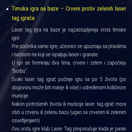
Timska igra na baze – Crveni protiv zelenih laser
tag igrača
Laser tag igra na baze je najzastupljenija vrsta timske
igre.
Pre početka same igre, učesnici se upoznaju sa pravilima
i načinom na koji se ispaljuju laseri i granate.
U igri se formiraju dva tima, crveni i zeleni i započinju
“borbu”.
Svaki laser tag igrač počinje igru sa po 5 života (po
dogovoru može biti manje ili više) i određenom količinom
municije.
Nakon potrošenih života ili municije laser tag igrač mora
otići u crvenu ili zelenu bazu (ugao sa crvenim ili zelenim
osvetljenjiem).
Ovu vrstu igre klub Laser Tag preporučuje kada je paran