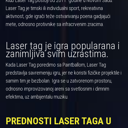
Klub Laser Tag postoji od 2011. godine u Novom Sadu.
Laser Tag je timski ili individualni sport, rekreativna
aktivnost, gde igrači teže ostvarivanju poena gadjajući
mete, odnosno protivnike sa infracrvenim zracima.
Laser tag je igra popularana i
zanimljiva svim uzrastima.
Kada Laser Tag poredimo sa Paintballom, Laser Tag
predstavlja savremeniju igru, jer ne koristii fizičke projektile i
samim tim je bezbolan. Igra se u zatvorenom prostoru,
odnosno improvizovanoj areni sa svetlosnim i dimnim
efektima, uz ambijentalu muziku.
PREDNOSTI LASER TAGA U