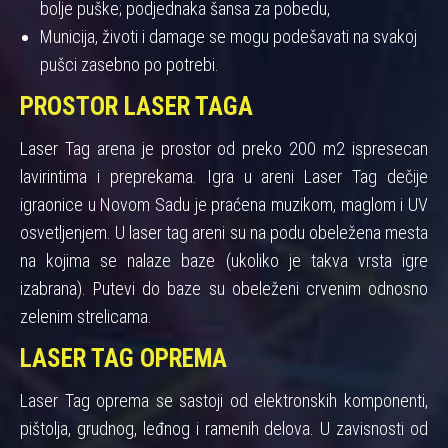
bolje puške; podjednaka šansa za pobedu,
Municija, životi i damage se mogu podešavati na svakoj
pušci zasebno po potrebi.
PROSTOR LASER TAGA
Laser Tag arena je prostor od preko 200 m2 ispresecan
lavirintima i preprekama. Igra u areni Laser Tag dečije
igraonice u Novom Sadu je praćena muzikom, maglom i UV
osvetljenjem. U laser tag areni su na podu obeležena mesta
na kojima se nalaze baze (ukoliko je takva vrsta igre
izabrana). Putevi do baze su obeleženi crvenim odnosno
zelenim strelicama.
LASER TAG OPREMA
Laser Tag oprema se sastoji od elektronskih komponenti,
pištolja, grudnog, leđnog i ramenih delova. U zavisnosti od