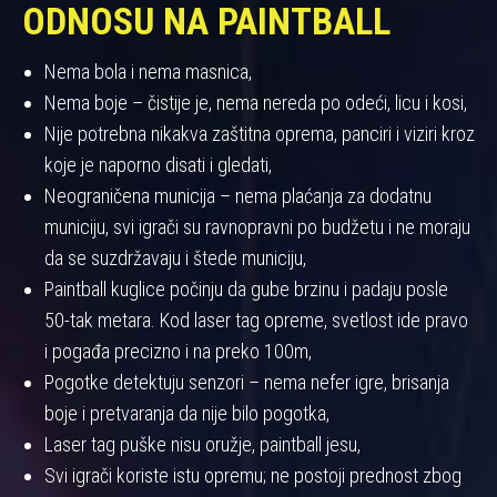
ODNOSU NA PAINTBALL
Nema bola i nema masnica,
Nema boje – čistije je, nema nereda po odeći, licu i kosi,
Nije potrebna nikakva zaštitna oprema, panciri i viziri kroz
koje je naporno disati i gledati,
Neograničena municija – nema plaćanja za dodatnu
municiju, svi igrači su ravnopravni po budžetu i ne moraju
da se suzdržavaju i štede municiju,
Paintball kuglice počinju da gube brzinu i padaju posle
50-tak metara. Kod laser tag opreme, svetlost ide pravo
i pogađa precizno i na preko 100m,
Pogotke detektuju senzori – nema nefer igre, brisanja
boje i pretvaranja da nije bilo pogotka,
Laser tag puške nisu oružje, paintball jesu,
Svi igrači koriste istu opremu; ne postoji prednost zbog