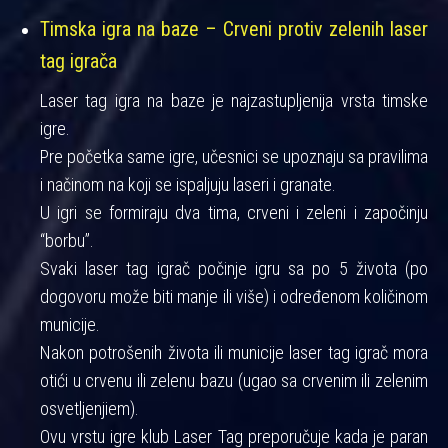
Timska igra na baze – Crveni protiv zelenih laser
tag igrača
Laser tag igra na baze je najzastupljenija vrsta timske
igre.
Pre početka same igre, učesnici se upoznaju sa pravilima
i načinom na koji se ispaljuju laseri i granate.
U igri se formiraju dva tima, crveni i zeleni i započinju
“borbu”.
Svaki laser tag igrač počinje igru sa po 5 života (po
dogovoru može biti manje ili više) i određenom količinom
municije.
Nakon potrošenih života ili municije laser tag igrač mora
otići u crvenu ili zelenu bazu (ugao sa crvenim ili zelenim
osvetljenjiem).
Ovu vrstu igre klub Laser Tag preporučuje kada je paran