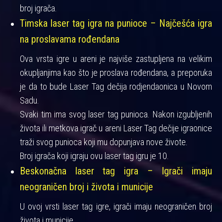
broj igrača.
Timska laser tag igra na punioce – Najčešća igra
na proslavama rođendana
Ova vrsta igre u areni je najviše zastupljena na velikim
okupljanjima kao što je proslava rođendana, a preporuka
je da to bude Laser Tag dečija rodjendaonica u Novom
Sadu.
Svaki tim ima svog laser tag punioca. Nakon izgubljenih
života ili metkova igrač u areni Laser Tag dečije igraonice
traži svog punioca koji mu dopunjava nove živote.
Broj igrača koji igraju ovu laser tag igru je 10.
Beskonačna laser tag igra – Igrači imaju
neograničen broj i života i municije
U ovoj vrsti laser tag igre, igrači imaju neograničen broj
života i municije.