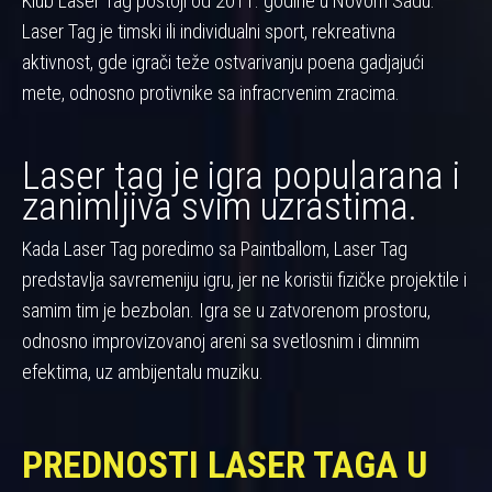
Klub Laser Tag postoji od 2011. godine u Novom Sadu.
Laser Tag je timski ili individualni sport, rekreativna
aktivnost, gde igrači teže ostvarivanju poena gadjajući
mete, odnosno protivnike sa infracrvenim zracima.
Laser tag je igra popularana i
zanimljiva svim uzrastima.
Kada Laser Tag poredimo sa Paintballom, Laser Tag
predstavlja savremeniju igru, jer ne koristii fizičke projektile i
samim tim je bezbolan. Igra se u zatvorenom prostoru,
odnosno improvizovanoj areni sa svetlosnim i dimnim
efektima, uz ambijentalu muziku.
PREDNOSTI LASER TAGA U