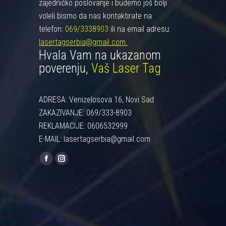
zajedničko poslovanje i budemo još bolji
voleli bismo da nas kontaktirate na
telefon:
069/3338903
ili na email adresu:
lasertagserbia@gmail.com.
Hvala Vam na ukazanom
poverenju,
Vaš Laser Tag
ADRESA: Venizelosova 16, Novi Sad
ZAKAZIVANJE: 069/333-8903
REKLAMACIJE: 0606532999
E-MAIL: lasertagserbia@gmail.com
Find us on:
Facebook
Instagram
page
page
opens
opens
in
in
new
new