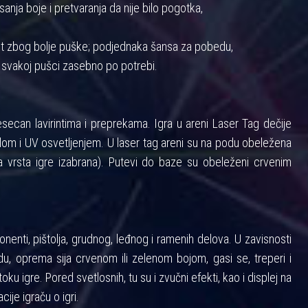
anja boje i pretvaranja da nije bilo pogotka,
nost zbog bolje puške; podjednaka šansa za pobedu,
 svakoj pušci zasebno po potrebi.
ecan lavirintima i preprekama. Igra u areni Laser Tag dečije
m i UV osvetljenjem. U laser tag areni su na podu obeležena
 vrsta igre izabrana). Putevi do baze su obeleženi crvenim
enti, pištolja, grudnog, leđnog i ramenih delova. U zavisnosti
u, oprema sija crvenom ili zelenom bojom, gasi se, treperi i
toku igre. Pored svetlosnih, tu su i zvučni efekti, kao i displej na
cije igraču o igri.