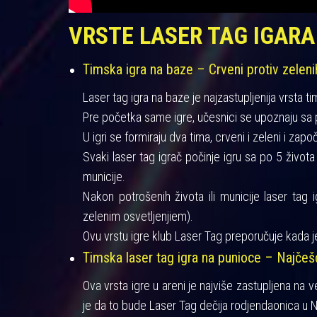
VRSTE LASER TAG IGARA
Timska igra na baze – Crveni protiv zeleni
Laser tag igra na baze je najzastupljenija vrsta ti
Pre početka same igre, učesnici se upoznaju sa pra
U igri se formiraju dva tima, crveni i zeleni i zapo
Svaki laser tag igrač počinje igru sa po 5 život
municije.
Nakon potrošenih života ili municije laser tag 
zelenim osvetljenjiem).
Ovu vrstu igre klub Laser Tag preporučuje kada je
Timska laser tag igra na punioce – Najče
Ova vrsta igre u areni je najviše zastupljena na 
je da to bude Laser Tag dečija rodjendaonica u