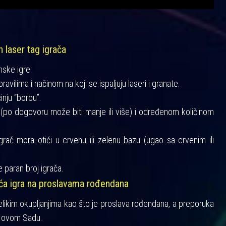
h laser tag igrača
mske igre.
vilima i načinom na koji se ispaljuju laseri i granate.
činju “borbu”.
a (po dogovoru može biti manje ili više) i određenom količinom
igrač mora otići u crvenu ili zelenu bazu (ugao sa crvenim ili
 paran broj igrača.
šća igra na proslavama rođendana
velikim okupljanjima kao što je proslava rođendana, a preporuka
 Novom Sadu.