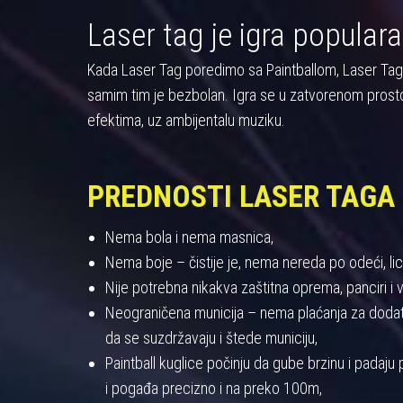
Laser tag je igra populara
Kada Laser Tag poredimo sa Paintballom, Laser Tag pre
samim tim je bezbolan. Igra se u zatvorenom prost
efektima, uz ambijentalu muziku.
PREDNOSTI LASER TAGA
Nema bola i nema masnica,
Nema boje – čistije je, nema nereda po odeći, licu
Nije potrebna nikakva zaštitna oprema, panciri i viz
Neograničena municija – nema plaćanja za dodatnu
da se suzdržavaju i štede municiju,
Paintball kuglice počinju da gube brzinu i padaj
i pogađa precizno i na preko 100m,