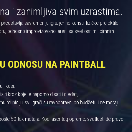
na i zanimljiva svim uzrastima.
dstavlja savremeniju igru, jer ne koristii fizičke projektile i
oru, odnosno improvizovanoj areni sa svetlosnim i dimnim
 U ODNOSU NA PAINTBALL
 i kosi,
iri kroz koje je naporno disati i gledati,
 municiju, svi igrači su ravnopravni po budžetu i ne moraju
u posle 50-tak metara. Kod laser tag opreme, svetlost ide pravo