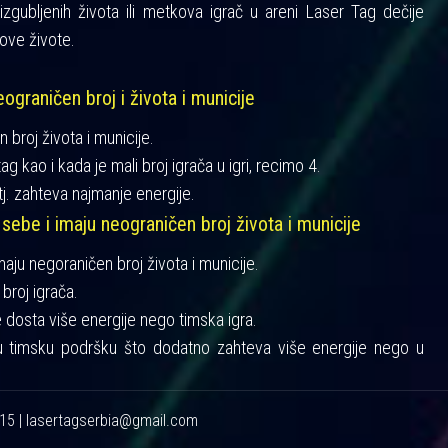
gubljenih života ili metkova igrač u areni Laser Tag dečije
ove živote.
ograničen broj i života i municije
n broj života i municije.
ag kao i kada je mali broj igrača u igri, recimo 4.
tj. zahteva najmanje energije.
 sebe i imaju neograničen broj života i municije
imaju negoraničen broj života i municije.
broj igrača.
je dosta više energije nego timska igra.
u timsku podršku što dodatno zahteva više energije nego u
215 | lasertagserbia@gmail.com