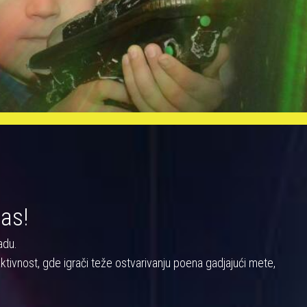
nas!
adu.
a aktivnost, gde igrači teže ostvarivanju poena gadjajući mete,