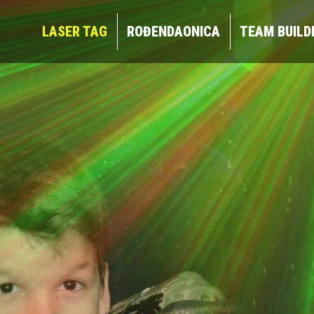
LASER TAG
ROĐENDAONICA
TEAM BUIL
LASER TAG
ROĐENDAONICA
TEAM BUILD