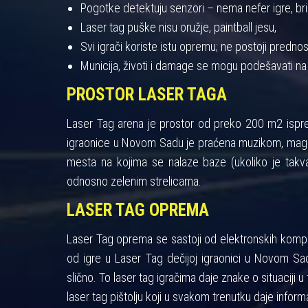
Pogotke detektuju senzori – nema nefer igre, bris
Laser tag puške nisu oružje, paintball jesu,
Svi igrači koriste istu opremu; ne postoji pred
Municija, životi i damage se mogu podešavati na
PROSTOR LASER TAGA
Laser Tag arena je prostor od preko 200 m2 ispres
igraonice u Novom Sadu je praćena muzikom, maglo
mesta na kojima se nalaze baze (ukoliko je takva
odnosno zelenim strelicama.
LASER TAG OPREMA
Laser Tag oprema se sastoji od elektronskih kompon
od igre u Laser Tag dečijoj igraonici u Novom Sad
slično. To laser tag igračima daje znake o situaciji u 
laser tag pištolju koji u svakom trenutku daje informa