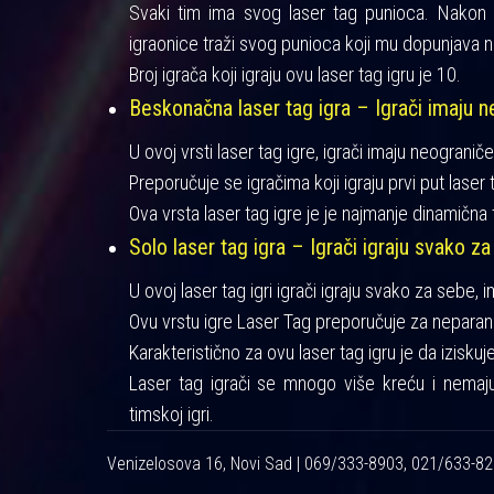
Svaki tim ima svog laser tag punioca. Nakon iz
igraonice traži svog punioca koji mu dopunjava n
Broj igrača koji igraju ovu laser tag igru je 10.
Beskonačna laser tag igra – Igrači imaju ne
U ovoj vrsti laser tag igre, igrači imaju neograniče
Preporučuje se igračima koji igraju prvi put laser t
Ova vrsta laser tag igre je je najmanje dinamična 
Solo laser tag igra – Igrači igraju svako za
U ovoj laser tag igri igrači igraju svako za sebe, 
Ovu vrstu igre Laser Tag preporučuje za neparan 
Karakteristično za ovu laser tag igru je da izisku
Laser tag igrači se mnogo više kreću i nemaj
timskoj igri.
Venizelosova 16, Novi Sad | 069/333-8903, 021/633-8