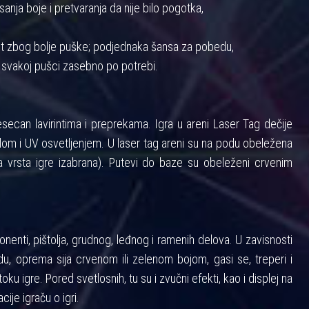
anja boje i pretvaranja da nije bilo pogotka,
nost zbog bolje puške; podjednaka šansa za pobedu,
 svakoj pušci zasebno po potrebi.
ecan lavirintima i preprekama. Igra u areni Laser Tag dečije
m i UV osvetljenjem. U laser tag areni su na podu obeležena
 vrsta igre izabrana). Putevi do baze su obeleženi crvenim
enti, pištolja, grudnog, leđnog i ramenih delova. U zavisnosti
u, oprema sija crvenom ili zelenom bojom, gasi se, treperi i
toku igre. Pored svetlosnih, tu su i zvučni efekti, kao i displej na
cije igraču o igri.