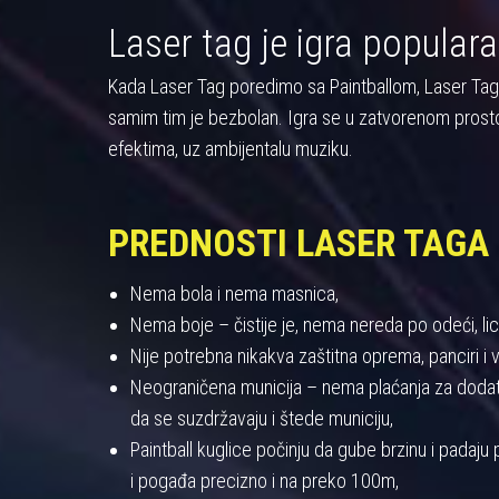
Laser tag je igra populara
Kada Laser Tag poredimo sa Paintballom, Laser Tag pre
samim tim je bezbolan. Igra se u zatvorenom prost
efektima, uz ambijentalu muziku.
PREDNOSTI LASER TAGA
Nema bola i nema masnica,
Nema boje – čistije je, nema nereda po odeći, licu
Nije potrebna nikakva zaštitna oprema, panciri i viz
Neograničena municija – nema plaćanja za dodatnu
da se suzdržavaju i štede municiju,
Paintball kuglice počinju da gube brzinu i padaj
i pogađa precizno i na preko 100m,