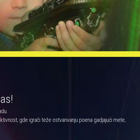
nas!
adu.
a aktivnost, gde igrači teže ostvarivanju poena gadjajući mete,