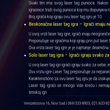
Svaki tim ima svog laser tag punioca. Nakon iz
igraonice traži svog punioca koji mu dopunjava n
Broj igrača koji igraju ovu laser tag igru je 10.
Beskonačna laser tag igra – Igrači imaju ne
U ovoj vrsti laser tag igre, igrači imaju neograniče
Preporučuje se igračima koji igraju prvi put laser t
Ova vrsta laser tag igre je je najmanje dinamična 
Solo laser tag igra – Igrači igraju svako za
U ovoj laser tag igri igrači igraju svako za sebe, 
Ovu vrstu igre Laser Tag preporučuje za neparan 
Karakteristično za ovu laser tag igru je da izisku
Laser tag igrači se mnogo više kreću i nemaj
timskoj igri.
Venizelosova 16, Novi Sad | 069/333-8903, 021/633-8