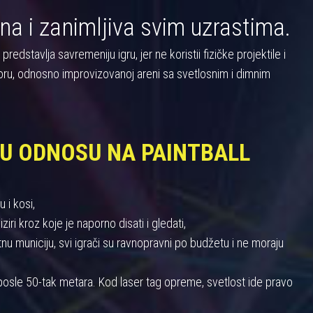
na i zanimljiva svim uzrastima.
dstavlja savremeniju igru, jer ne koristii fizičke projektile i
oru, odnosno improvizovanoj areni sa svetlosnim i dimnim
 U ODNOSU NA PAINTBALL
 i kosi,
iri kroz koje je naporno disati i gledati,
 municiju, svi igrači su ravnopravni po budžetu i ne moraju
u posle 50-tak metara. Kod laser tag opreme, svetlost ide pravo