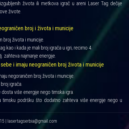
gubljenih života ili metkova igrač u areni Laser Tag dečije
ove živote.
ograničen broj i života i municije
n broj života i municije.
ag kao i kada je mali broj igrača u igri, recimo 4.
tj. zahteva najmanje energije.
 sebe i imaju neograničen broj života i municije
imaju negoraničen broj života i municije.
broj igrača.
je dosta više energije nego timska igra.
u timsku podršku što dodatno zahteva više energije nego u
215 | lasertagserbia@gmail.com