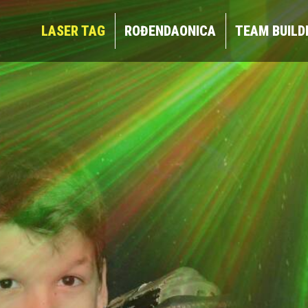
LASER TAG
ROĐENDAONICA
TEAM BUIL
LASER TAG
ROĐENDAONICA
TEAM BUILD