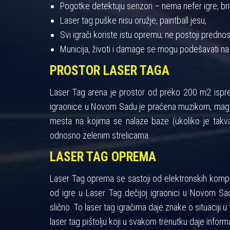
Pogotke detektuju senzori – nema nefer igre, bris
Laser tag puške nisu oružje, paintball jesu,
Svi igrači koriste istu opremu; ne postoji pred
Municija, životi i damage se mogu podešavati na
PROSTOR LASER TAGA
Laser Tag arena je prostor od preko 200 m2 ispres
igraonice u Novom Sadu je praćena muzikom, maglo
mesta na kojima se nalaze baze (ukoliko je takva
odnosno zelenim strelicama.
LASER TAG OPREMA
Laser Tag oprema se sastoji od elektronskih kompon
od igre u Laser Tag dečijoj igraonici u Novom Sad
slično. To laser tag igračima daje znake o situaciji u 
laser tag pištolju koji u svakom trenutku daje informa