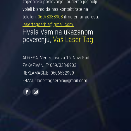
zajedničko poslovanje i budemo još bolji
voleli bismo da nas kontaktirate na
telefon:
069/3338903
ili na email adresu:
lasertagserbia@gmail.com.
Hvala Vam na ukazanom
poverenju,
Vaš Laser Tag
ADRESA: Venizelosova 16, Novi Sad
ZAKAZIVANJE: 069/333-8903
REKLAMACIJE: 0606532999
E-MAIL: lasertagserbia@gmail.com
Find us on:
Facebook
Instagram
page
page
opens
opens
in
in
new
new