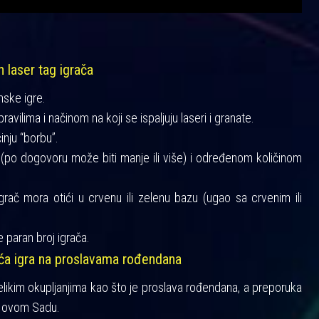
h laser tag igrača
mske igre.
vilima i načinom na koji se ispaljuju laseri i granate.
činju “borbu”.
a (po dogovoru može biti manje ili više) i određenom količinom
igrač mora otići u crvenu ili zelenu bazu (ugao sa crvenim ili
 paran broj igrača.
šća igra na proslavama rođendana
velikim okupljanjima kao što je proslava rođendana, a preporuka
 Novom Sadu.