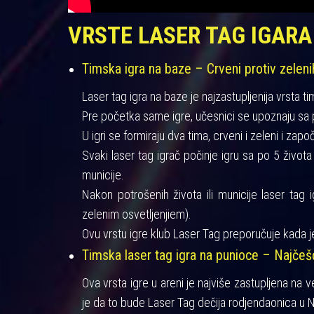
VRSTE LASER TAG IGARA
Timska igra na baze – Crveni protiv zeleni
Laser tag igra na baze je najzastupljenija vrsta ti
Pre početka same igre, učesnici se upoznaju sa pra
U igri se formiraju dva tima, crveni i zeleni i zapo
Svaki laser tag igrač počinje igru sa po 5 život
municije.
Nakon potrošenih života ili municije laser tag 
zelenim osvetljenjiem).
Ovu vrstu igre klub Laser Tag preporučuje kada je
Timska laser tag igra na punioce – Najče
Ova vrsta igre u areni je najviše zastupljena na 
je da to bude Laser Tag dečija rodjendaonica u