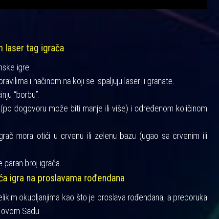
h laser tag igrača
mske igre.
vilima i načinom na koji se ispaljuju laseri i granate.
činju “borbu”.
a (po dogovoru može biti manje ili više) i određenom količinom
igrač mora otići u crvenu ili zelenu bazu (ugao sa crvenim ili
 paran broj igrača.
šća igra na proslavama rođendana
velikim okupljanjima kao što je proslava rođendana, a preporuka
 Novom Sadu.