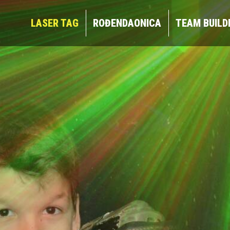
LASER TAG
ROĐENDAONICA
TEAM BUIL
LASER TAG
ROĐENDAONICA
TEAM BUILD