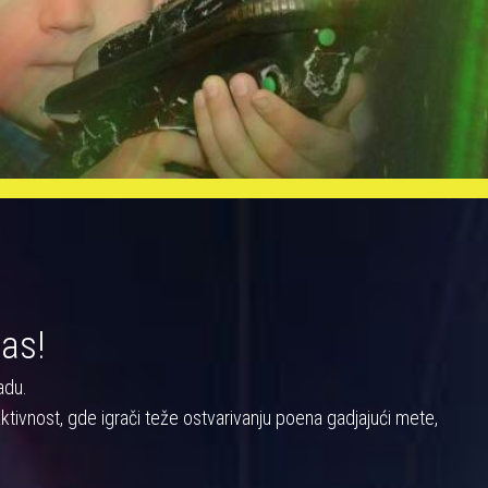
nas!
adu.
a aktivnost, gde igrači teže ostvarivanju poena gadjajući mete,