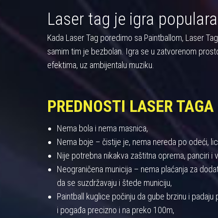
Laser tag je igra populara
Kada Laser Tag poredimo sa Paintballom, Laser Tag pre
samim tim je bezbolan. Igra se u zatvorenom prost
efektima, uz ambijentalu muziku.
PREDNOSTI LASER TAGA
Nema bola i nema masnica,
Nema boje – čistije je, nema nereda po odeći, licu
Nije potrebna nikakva zaštitna oprema, panciri i viz
Neograničena municija – nema plaćanja za dodatnu
da se suzdržavaju i štede municiju,
Paintball kuglice počinju da gube brzinu i padaj
i pogađa precizno i na preko 100m,