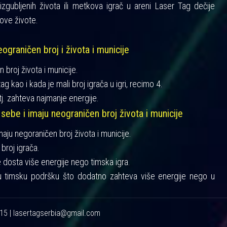
gubljenih života ili metkova igrač u areni Laser Tag dečije
ove živote.
ograničen broj i života i municije
n broj života i municije.
ag kao i kada je mali broj igrača u igri, recimo 4.
tj. zahteva najmanje energije.
 sebe i imaju neograničen broj života i municije
imaju negoraničen broj života i municije.
broj igrača.
je dosta više energije nego timska igra.
u timsku podršku što dodatno zahteva više energije nego u
215 | lasertagserbia@gmail.com