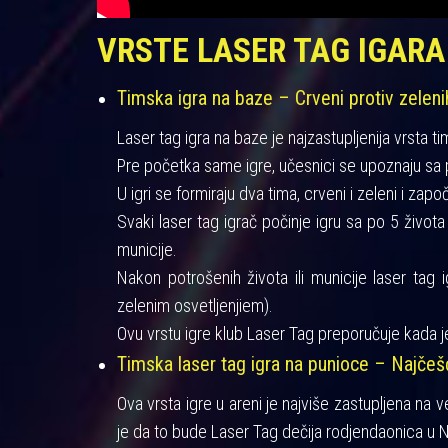
VRSTE LASER TAG IGARA
Timska igra na baze – Crveni protiv zeleni
Laser tag igra na baze je najzastupljenija vrsta ti
Pre početka same igre, učesnici se upoznaju sa pra
U igri se formiraju dva tima, crveni i zeleni i zapo
Svaki laser tag igrač počinje igru sa po 5 život
municije.
Nakon potrošenih života ili municije laser tag 
zelenim osvetljenjiem).
Ovu vrstu igre klub Laser Tag preporučuje kada je
Timska laser tag igra na punioce – Najče
Ova vrsta igre u areni je najviše zastupljena na 
je da to bude Laser Tag dečija rodjendaonica u