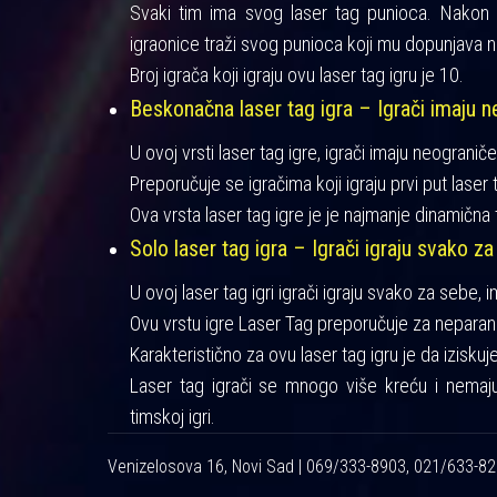
Svaki tim ima svog laser tag punioca. Nakon iz
igraonice traži svog punioca koji mu dopunjava n
Broj igrača koji igraju ovu laser tag igru je 10.
Beskonačna laser tag igra – Igrači imaju ne
U ovoj vrsti laser tag igre, igrači imaju neograniče
Preporučuje se igračima koji igraju prvi put laser t
Ova vrsta laser tag igre je je najmanje dinamična 
Solo laser tag igra – Igrači igraju svako za
U ovoj laser tag igri igrači igraju svako za sebe, 
Ovu vrstu igre Laser Tag preporučuje za neparan 
Karakteristično za ovu laser tag igru je da izisku
Laser tag igrači se mnogo više kreću i nemaj
timskoj igri.
Venizelosova 16, Novi Sad | 069/333-8903, 021/633-8