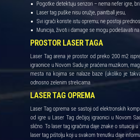
Pogotke detektuju senzori – nema nefer igre, bris
Laser tag puške nisu oružje, paintball jesu,
Svi igrači koriste istu opremu; ne postoji pred
Municija, životi i damage se mogu podešavati na
PROSTOR LASER TAGA
Laser Tag arena je prostor od preko 200 m2 ispres
igraonice u Novom Sadu je praćena muzikom, maglo
mesta na kojima se nalaze baze (ukoliko je takva
odnosno zelenim strelicama.
LASER TAG OPREMA
Laser Tag oprema se sastoji od elektronskih kompon
od igre u Laser Tag dečijoj igraonici u Novom Sad
slično. To laser tag igračima daje znake o situaciji u 
laser tag pištolju koji u svakom trenutku daje informa