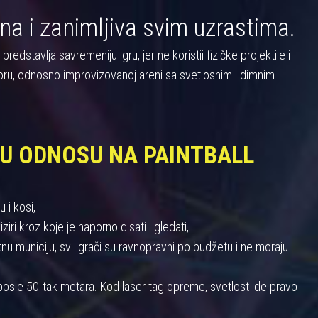
na i zanimljiva svim uzrastima.
dstavlja savremeniju igru, jer ne koristii fizičke projektile i
oru, odnosno improvizovanoj areni sa svetlosnim i dimnim
 U ODNOSU NA PAINTBALL
 i kosi,
iri kroz koje je naporno disati i gledati,
 municiju, svi igrači su ravnopravni po budžetu i ne moraju
u posle 50-tak metara. Kod laser tag opreme, svetlost ide pravo