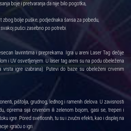
anja boje i pretvaranja da nije bilo pogotka,
nost zbog bolje puške; podjednaka šansa za pobedu,
 svakoj pušci zasebno po potrebi.
ecan lavirintima i preprekama. Igra u areni Laser Tag dečije
m i UV osvetljenjem. U laser tag areni su na podu obeležena
 vrsta igre izabrana). Putevi do baze su obeleženi crvenim
enti, pištolja, grudnog, leđnog i ramenih delova. U zavisnosti
u, oprema sija crvenom ili zelenom bojom, gasi se, treperi i
toku igre. Pored svetlosnih, tu su i zvučni efekti, kao i displej na
cije igraču o igri.