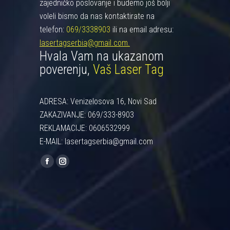
zajedničko poslovanje i budemo još bolji
voleli bismo da nas kontaktirate na
telefon:
069/3338903
ili na email adresu:
lasertagserbia@gmail.com.
Hvala Vam na ukazanom
poverenju,
Vaš Laser Tag
ADRESA: Venizelosova 16, Novi Sad
ZAKAZIVANJE: 069/333-8903
REKLAMACIJE: 0606532999
E-MAIL: lasertagserbia@gmail.com
Find us on:
Facebook
Instagram
page
page
opens
opens
in
in
new
new