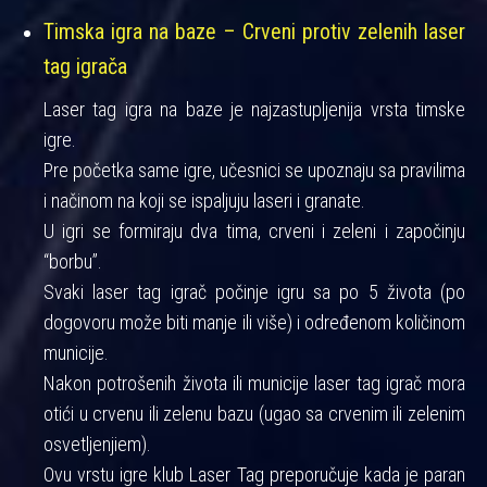
Timska igra na baze – Crveni protiv zelenih laser
tag igrača
Laser tag igra na baze je najzastupljenija vrsta timske
igre.
Pre početka same igre, učesnici se upoznaju sa pravilima
i načinom na koji se ispaljuju laseri i granate.
U igri se formiraju dva tima, crveni i zeleni i započinju
“borbu”.
Svaki laser tag igrač počinje igru sa po 5 života (po
dogovoru može biti manje ili više) i određenom količinom
municije.
Nakon potrošenih života ili municije laser tag igrač mora
otići u crvenu ili zelenu bazu (ugao sa crvenim ili zelenim
osvetljenjiem).
Ovu vrstu igre klub Laser Tag preporučuje kada je paran