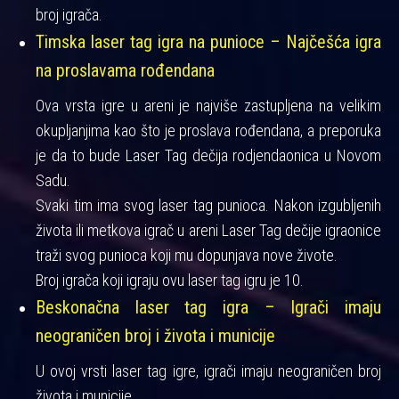
broj igrača.
Timska laser tag igra na punioce – Najčešća igra
na proslavama rođendana
Ova vrsta igre u areni je najviše zastupljena na velikim
okupljanjima kao što je proslava rođendana, a preporuka
je da to bude Laser Tag dečija rodjendaonica u Novom
Sadu.
Svaki tim ima svog laser tag punioca. Nakon izgubljenih
života ili metkova igrač u areni Laser Tag dečije igraonice
traži svog punioca koji mu dopunjava nove živote.
Broj igrača koji igraju ovu laser tag igru je 10.
Beskonačna laser tag igra – Igrači imaju
neograničen broj i života i municije
U ovoj vrsti laser tag igre, igrači imaju neograničen broj
života i municije.