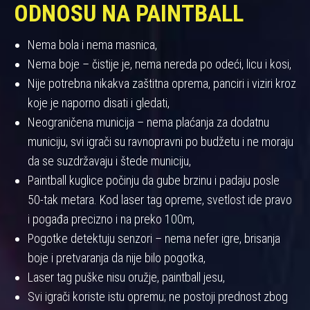
ODNOSU NA PAINTBALL
Nema bola i nema masnica,
Nema boje – čistije je, nema nereda po odeći, licu i kosi,
Nije potrebna nikakva zaštitna oprema, panciri i viziri kroz
koje je naporno disati i gledati,
Neograničena municija – nema plaćanja za dodatnu
municiju, svi igrači su ravnopravni po budžetu i ne moraju
da se suzdržavaju i štede municiju,
Paintball kuglice počinju da gube brzinu i padaju posle
50-tak metara. Kod laser tag opreme, svetlost ide pravo
i pogađa precizno i na preko 100m,
Pogotke detektuju senzori – nema nefer igre, brisanja
boje i pretvaranja da nije bilo pogotka,
Laser tag puške nisu oružje, paintball jesu,
Svi igrači koriste istu opremu; ne postoji prednost zbog