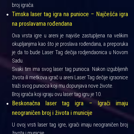
broj igrača.
Timska laser tag igra na punioce – Najčešća igra
na proslavama rođendana
Ova vrsta igre u areni je najviše zastupljena na velikim
okupljanjima kao što je proslava rođendana, a preporuka
je da to bude Laser Tag dečija rodjendaonica u Novom
Sadu.
Svaki tim ima svog laser tag punioca. Nakon izgubljenih
života ili metkova igrač u areni Laser Tag dečije igraonice
traži svog punioca koji mu dopunjava nove živote.
Broj igrača koji igraju ovu laser tag igru je 10.
Beskonačna laser tag igra – Igrači imaju
neograničen broj i života i municije
U ovoj vrsti laser tag igre, igrači imaju neograničen broj
života i municije.