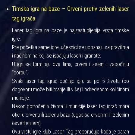
Timska igra na baze – Crveni protiv zelenih laser
tag igrača
Laser tag igra na baze je najzastupljenija vrsta timske
igre.
Pre početka same igre, učesnici se upoznaju sa pravilima
i načinom na koji se ispaljuju laseri i granate.
U igri se formiraju dva tima, crveni i zeleni i započinju
“borbu”.
Svaki laser tag igrač počinje igru sa po 5 života (po
dogovoru može biti manje ili više) i određenom količinom
municije.
Nakon potrošenih života ili municije laser tag igrač mora
otići u crvenu ili zelenu bazu (ugao sa crvenim ili zelenim
osvetljenjiem).
Ovu vrstu igre klub Laser Tag preporučuje kada je paran