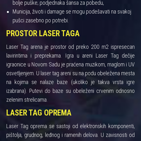
bolje puške; podjednaka šansa za pobedu,
Municija, životi i damage se mogu podešavati na svakoj
pušci zasebno po potrebi.
PROSTOR LASER TAGA
Laser Tag arena je prostor od preko 200 m2 ispresecan
lavirintima i preprekama. Igra u areni Laser Tag dečije
igraonice u Novom Sadu je praćena muzikom, maglom i UV
osvetljenjem. U laser tag areni su na podu obeležena mesta
na kojima se nalaze baze (ukoliko je takva vrsta igre
izabrana). Putevi do baze su obeleženi crvenim odnosno
zelenim strelicama.
LASER TAG OPREMA
Laser Tag oprema se sastoji od elektronskih komponenti,
pištolja, grudnog, leđnog i ramenih delova. U zavisnosti od