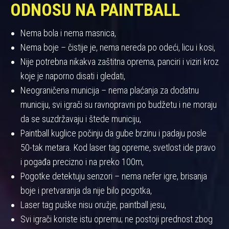
ODNOSU NA PAINTBALL
Nema bola i nema masnica,
Nema boje – čistije je, nema nereda po odeći, licu i kosi,
Nije potrebna nikakva zaštitna oprema, panciri i viziri kroz
koje je naporno disati i gledati,
Neograničena municija – nema plaćanja za dodatnu
municiju, svi igrači su ravnopravni po budžetu i ne moraju
da se suzdržavaju i štede municiju,
Paintball kuglice počinju da gube brzinu i padaju posle
50-tak metara. Kod laser tag opreme, svetlost ide pravo
i pogađa precizno i na preko 100m,
Pogotke detektuju senzori – nema nefer igre, brisanja
boje i pretvaranja da nije bilo pogotka,
Laser tag puške nisu oružje, paintball jesu,
Svi igrači koriste istu opremu; ne postoji prednost zbog