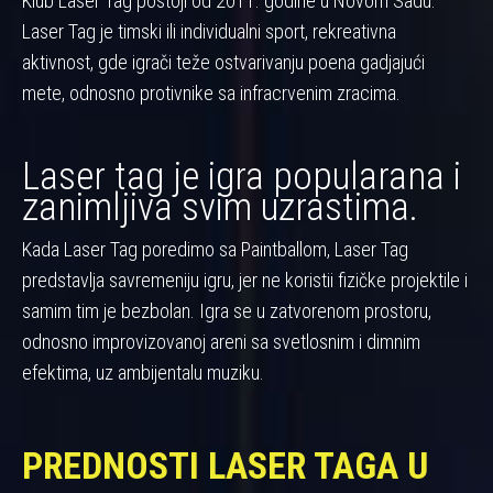
Klub Laser Tag postoji od 2011. godine u Novom Sadu.
Laser Tag je timski ili individualni sport, rekreativna
aktivnost, gde igrači teže ostvarivanju poena gadjajući
mete, odnosno protivnike sa infracrvenim zracima.
Laser tag je igra popularana i
zanimljiva svim uzrastima.
Kada Laser Tag poredimo sa Paintballom, Laser Tag
predstavlja savremeniju igru, jer ne koristii fizičke projektile i
samim tim je bezbolan. Igra se u zatvorenom prostoru,
odnosno improvizovanoj areni sa svetlosnim i dimnim
efektima, uz ambijentalu muziku.
PREDNOSTI LASER TAGA U