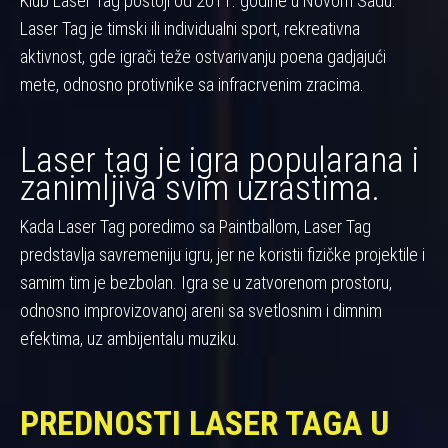
Klub Laser Tag postoji od 2011. godine u Novom Sadu.
Laser Tag je timski ili individualni sport, rekreativna
aktivnost, gde igrači teže ostvarivanju poena gadjajući
mete, odnosno protivnike sa infracrvenim zracima.
Laser tag je igra popularana i
zanimljiva svim uzrastima.
Kada Laser Tag poredimo sa Paintballom, Laser Tag
predstavlja savremeniju igru, jer ne koristii fizičke projektile i
samim tim je bezbolan. Igra se u zatvorenom prostoru,
odnosno improvizovanoj areni sa svetlosnim i dimnim
efektima, uz ambijentalu muziku.
PREDNOSTI LASER TAGA U