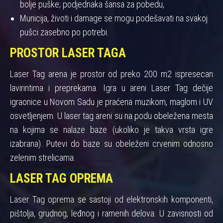
bolje puške; podjednaka šansa za pobedu,
Municija, životi i damage se mogu podešavati na svakoj
pušci zasebno po potrebi.
PROSTOR LASER TAGA
Laser Tag arena je prostor od preko 200 m2 ispresecan
lavirintima i preprekama. Igra u areni Laser Tag dečije
igraonice u Novom Sadu je praćena muzikom, maglom i UV
osvetljenjem. U laser tag areni su na podu obeležena mesta
na kojima se nalaze baze (ukoliko je takva vrsta igre
izabrana). Putevi do baze su obeleženi crvenim odnosno
zelenim strelicama.
LASER TAG OPREMA
Laser Tag oprema se sastoji od elektronskih komponenti,
pištolja, grudnog, leđnog i ramenih delova. U zavisnosti od