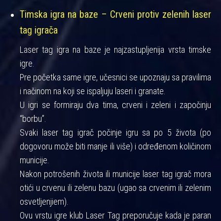
Timska igra na baze – Crveni protiv zelenih laser
tag igrača
Laser tag igra na baze je najzastupljenija vrsta timske
igre.
Pre početka same igre, učesnici se upoznaju sa pravilima
i načinom na koji se ispaljuju laseri i granate.
U igri se formiraju dva tima, crveni i zeleni i započinju
“borbu”.
Svaki laser tag igrač počinje igru sa po 5 života (po
dogovoru može biti manje ili više) i određenom količinom
municije.
Nakon potrošenih života ili municije laser tag igrač mora
otići u crvenu ili zelenu bazu (ugao sa crvenim ili zelenim
osvetljenjiem).
Ovu vrstu igre klub Laser Tag preporučuje kada je paran