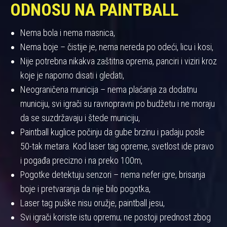
ODNOSU NA PAINTBALL
Nema bola i nema masnica,
Nema boje – čistije je, nema nereda po odeći, licu i kosi,
Nije potrebna nikakva zaštitna oprema, panciri i viziri kroz
koje je naporno disati i gledati,
Neograničena municija – nema plaćanja za dodatnu
municiju, svi igrači su ravnopravni po budžetu i ne moraju
da se suzdržavaju i štede municiju,
Paintball kuglice počinju da gube brzinu i padaju posle
50-tak metara. Kod laser tag opreme, svetlost ide pravo
i pogađa precizno i na preko 100m,
Pogotke detektuju senzori – nema nefer igre, brisanja
boje i pretvaranja da nije bilo pogotka,
Laser tag puške nisu oružje, paintball jesu,
Svi igrači koriste istu opremu; ne postoji prednost zbog