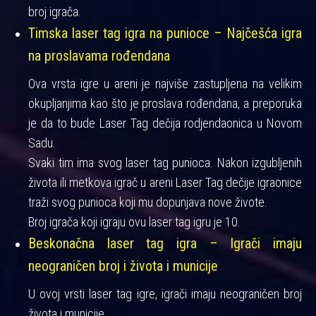
broj igrača.
Timska laser tag igra na punioce – Najčešća igra
na proslavama rođendana
Ova vrsta igre u areni je najviše zastupljena na velikim
okupljanjima kao što je proslava rođendana, a preporuka
je da to bude Laser Tag dečija rodjendaonica u Novom
Sadu.
Svaki tim ima svog laser tag punioca. Nakon izgubljenih
života ili metkova igrač u areni Laser Tag dečije igraonice
traži svog punioca koji mu dopunjava nove živote.
Broj igrača koji igraju ovu laser tag igru je 10.
Beskonačna laser tag igra – Igrači imaju
neograničen broj i života i municije
U ovoj vrsti laser tag igre, igrači imaju neograničen broj
života i municije.