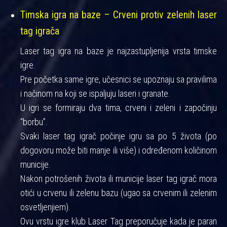
Timska igra na baze – Crveni protiv zelenih laser
tag igrača
Laser tag igra na baze je najzastupljenija vrsta timske
igre.
Pre početka same igre, učesnici se upoznaju sa pravilima
i načinom na koji se ispaljuju laseri i granate.
U igri se formiraju dva tima, crveni i zeleni i započinju
“borbu”.
Svaki laser tag igrač počinje igru sa po 5 života (po
dogovoru može biti manje ili više) i određenom količinom
municije.
Nakon potrošenih života ili municije laser tag igrač mora
otići u crvenu ili zelenu bazu (ugao sa crvenim ili zelenim
osvetljenjiem).
Ovu vrstu igre klub Laser Tag preporučuje kada je paran