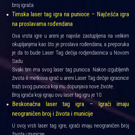
broj igrača.
Timska laser tag igra na punioce – Najčešća igra
na proslavama rođendana
Ova vrsta igre u areni je najviše zastupljena na velikim
okupljanjima kao što je proslava rođendana, a preporuka
je da to bude Laser Tag dečija rodjendaonica u Novom
Sadu.
Svaki tim ima svog laser tag punioca. Nakon izgubljenih
života ili metkova igrač u areni Laser Tag dečije igraonice
traži svog punioca koji mu dopunjava nove živote.
Broj igrača koji igraju ovu laser tag igru je 10.
Beskonačna laser tag igra – Igrači imaju
neograničen broj i života i municije
U ovoj vrsti laser tag igre, igrači imaju neograničen broj
života i municije.