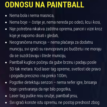
ODNOSU NA PAINTBALL
Nema bola i nema masnica,
Nema boje – čistije je, nema nereda po odeći, licu i kosi,
Nije potrebna nikakva zaštitna oprema, panciri i viziri kroz
koje je naporno disati i gledati,
Neograničena municija – nema plaćanja za dodatnu
municiju, svi igrači su ravnopravni po budžetu i ne moraju
da se suzdržavaju i štede municiju,
Paintball kuglice počinju da gube brzinu i padaju posle
50-tak metara. Kod laser tag opreme, svetlost ide pravo
i pogađa precizno i na preko 100m,
Pogotke detektuju senzori – nema nefer igre, brisanja
boje i pretvaranja da nije bilo pogotka,
Laser tag puške nisu oružje, paintball jesu,
Svi igrači koriste istu opremu; ne postoji prednost zbog