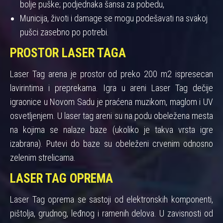
bolje puške; podjednaka šansa za pobedu,
Municija, životi i damage se mogu podešavati na svakoj
pušci zasebno po potrebi.
PROSTOR LASER TAGA
Laser Tag arena je prostor od preko 200 m2 ispresecan
lavirintima i preprekama. Igra u areni Laser Tag dečije
igraonice u Novom Sadu je praćena muzikom, maglom i UV
osvetljenjem. U laser tag areni su na podu obeležena mesta
na kojima se nalaze baze (ukoliko je takva vrsta igre
izabrana). Putevi do baze su obeleženi crvenim odnosno
zelenim strelicama.
LASER TAG OPREMA
Laser Tag oprema se sastoji od elektronskih komponenti,
pištolja, grudnog, leđnog i ramenih delova. U zavisnosti od