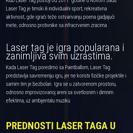
Klub Laser Tag postoji od 2011. godine u Novom Sadu.
Laser Tag je timski ili individualni sport, rekreativna
aktivnost, gde igrači teže ostvarivanju poena gadjajući
mete, odnosno protivnike sa infracrvenim zracima.
Laser tag je igra popularana i
zanimljiva svim uzrastima.
Kada Laser Tag poredimo sa Paintballom, Laser Tag
predstavlja savremeniju igru, jer ne koristii fizičke projektile i
samim tim je bezbolan. Igra se u zatvorenom prostoru,
odnosno improvizovanoj areni sa svetlosnim i dimnim
efektima, uz ambijentalu muziku.
PREDNOSTI LASER TAGA U