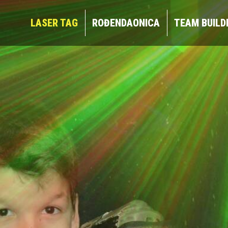
LASER TAG
ROĐENDAONICA
TEAM BUIL
LASER TAG
ROĐENDAONICA
TEAM BUILD