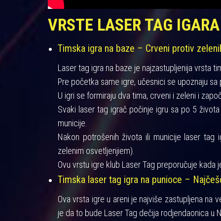
VRSTE LASER TAG IGARA
Timska igra na baze – Crveni protiv zeleni
Laser tag igra na baze je najzastupljenija vrsta ti
Pre početka same igre, učesnici se upoznaju sa pra
U igri se formiraju dva tima, crveni i zeleni i zapo
Svaki laser tag igrač počinje igru sa po 5 život
municije.
Nakon potrošenih života ili municije laser tag 
zelenim osvetljenjiem).
Ovu vrstu igre klub Laser Tag preporučuje kada je
Timska laser tag igra na punioce – Najče
Ova vrsta igre u areni je najviše zastupljena na 
je da to bude Laser Tag dečija rodjendaonica u