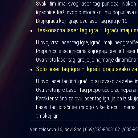
Svaki tim ima svog laser tag punioca. Nakon iz
igraonice traži svog punioca koji mu dopunjava n
Broj igrača koji igraju ovu laser tag igru je 10.
Beskonačna laser tag igra – Igrači imaju ne
U ovoj vrsti laser tag igre, igrači imaju neograniče
Preporučuje se igračima koji igraju prvi put laser t
Ova vrsta laser tag igre je je najmanje dinamična 
Solo laser tag igra – Igrači igraju svako za
U ovoj laser tag igri igrači igraju svako za sebe, 
Ovu vrstu igre Laser Tag preporučuje za neparan 
Karakteristično za ovu laser tag igru je da izisku
Laser tag igrači se mnogo više kreću i nemaj
timskoj igri.
Venizelosova 16, Novi Sad | 069/333-8903, 021/633-8