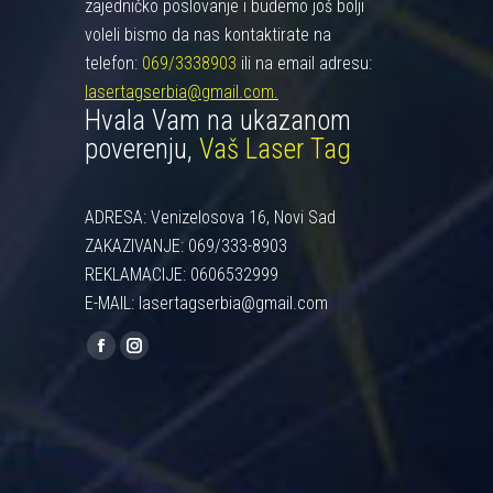
zajedničko poslovanje i budemo još bolji
voleli bismo da nas kontaktirate na
telefon:
069/3338903
ili na email adresu:
lasertagserbia@gmail.com.
Hvala Vam na ukazanom
poverenju,
Vaš Laser Tag
ADRESA: Venizelosova 16, Novi Sad
ZAKAZIVANJE: 069/333-8903
REKLAMACIJE: 0606532999
E-MAIL: lasertagserbia@gmail.com
Find us on:
Facebook
Instagram
page
page
opens
opens
in
in
new
new