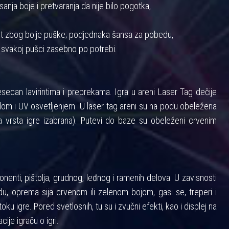
anja boje i pretvaranja da nije bilo pogotka,
nost zbog bolje puške; podjednaka šansa za pobedu,
 svakoj pušci zasebno po potrebi.
ecan lavirintima i preprekama. Igra u areni Laser Tag dečije
m i UV osvetljenjem. U laser tag areni su na podu obeležena
 vrsta igre izabrana). Putevi do baze su obeleženi crvenim
enti, pištolja, grudnog, leđnog i ramenih delova. U zavisnosti
u, oprema sija crvenom ili zelenom bojom, gasi se, treperi i
toku igre. Pored svetlosnih, tu su i zvučni efekti, kao i displej na
cije igraču o igri.