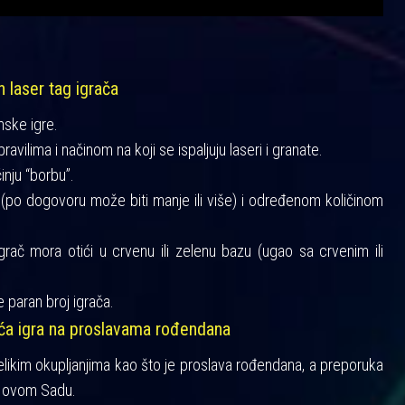
h laser tag igrača
mske igre.
vilima i načinom na koji se ispaljuju laseri i granate.
činju “borbu”.
a (po dogovoru može biti manje ili više) i određenom količinom
igrač mora otići u crvenu ili zelenu bazu (ugao sa crvenim ili
 paran broj igrača.
šća igra na proslavama rođendana
velikim okupljanjima kao što je proslava rođendana, a preporuka
 Novom Sadu.