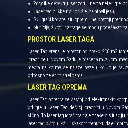
Pogotke detektuju senzori – nema nefer igre, bris
Laser tag puške nisu oružje, paintball jesu,
Svi igrači koriste istu opremu; ne postoji pred
Municija, životi i damage se mogu podešavati na
PROSTOR LASER TAGA
Laser Tag arena je prostor od preko 200 m2 ispres
igraonice u Novom Sadu je praćena muzikom, maglo
mesta na kojima se nalaze baze (ukoliko je takva
odnosno zelenim strelicama.
LASER TAG OPREMA
Laser Tag oprema se sastoji od elektronskih kompon
od igre u Laser Tag dečijoj igraonici u Novom Sad
slično. To laser tag igračima daje znake o situaciji u 
laser tag pištolju koji u svakom trenutku daje informa