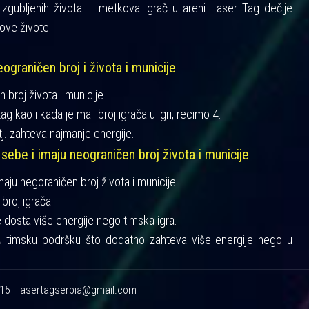
gubljenih života ili metkova igrač u areni Laser Tag dečije
ove živote.
ograničen broj i života i municije
n broj života i municije.
ag kao i kada je mali broj igrača u igri, recimo 4.
tj. zahteva najmanje energije.
 sebe i imaju neograničen broj života i municije
imaju negoraničen broj života i municije.
broj igrača.
je dosta više energije nego timska igra.
u timsku podršku što dodatno zahteva više energije nego u
215 | lasertagserbia@gmail.com