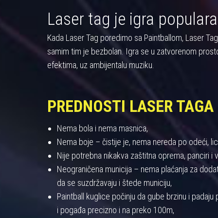
Laser tag je igra populara
Kada Laser Tag poredimo sa Paintballom, Laser Tag pre
samim tim je bezbolan. Igra se u zatvorenom prost
efektima, uz ambijentalu muziku.
PREDNOSTI LASER TAGA
Nema bola i nema masnica,
Nema boje – čistije je, nema nereda po odeći, licu
Nije potrebna nikakva zaštitna oprema, panciri i viz
Neograničena municija – nema plaćanja za dodatnu
da se suzdržavaju i štede municiju,
Paintball kuglice počinju da gube brzinu i padaj
i pogađa precizno i na preko 100m,