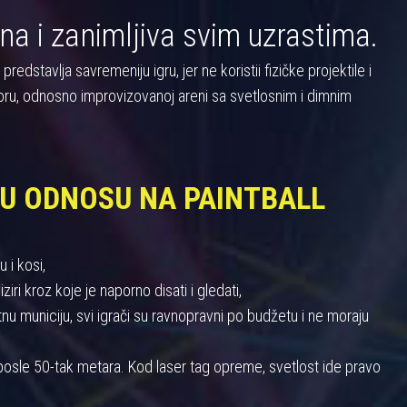
na i zanimljiva svim uzrastima.
dstavlja savremeniju igru, jer ne koristii fizičke projektile i
oru, odnosno improvizovanoj areni sa svetlosnim i dimnim
 U ODNOSU NA PAINTBALL
 i kosi,
iri kroz koje je naporno disati i gledati,
 municiju, svi igrači su ravnopravni po budžetu i ne moraju
u posle 50-tak metara. Kod laser tag opreme, svetlost ide pravo