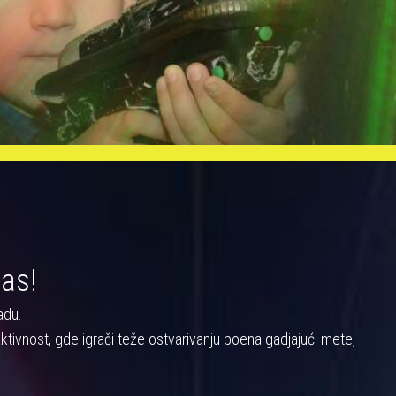
nas!
adu.
a aktivnost, gde igrači teže ostvarivanju poena gadjajući mete,