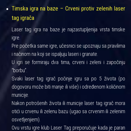
Timska igra na baze – Crveni protiv zelenih laser
tag igrača
Laser tag igra na baze je najzastupljenija vrsta timske
igre.
Pre početka same igre, učesnici se upoznaju sa pravilima
i načinom na koji se ispaljuju laseri i granate.
U igri se formiraju dva tima, crveni i zeleni i započinju
“borbu”.
Svaki laser tag igrač počinje igru sa po 5 života (po
dogovoru može biti manje ili više) i određenom količinom
municije.
Nakon potrošenih života ili municije laser tag igrač mora
otići u crvenu ili zelenu bazu (ugao sa crvenim ili zelenim
osvetljenjiem).
Ovu vrstu igre klub Laser Tag preporučuje kada je paran