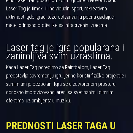
Klub Laser Tag postoji od 2011. godine u Novom Sadu.
Laser Tag je timski ili individualni sport, rekreativna
aktivnost, gde igrači teže ostvarivanju poena gadjajući
mete, odnosno protivnike sa infracrvenim zracima.
Laser tag je igra popularana i
zanimljiva svim uzrastima.
Kada Laser Tag poredimo sa Paintballom, Laser Tag
predstavlja savremeniju igru, jer ne koristii fizičke projektile i
samim tim je bezbolan. Igra se u zatvorenom prostoru,
odnosno improvizovanoj areni sa svetlosnim i dimnim
efektima, uz ambijentalu muziku.
PREDNOSTI LASER TAGA U