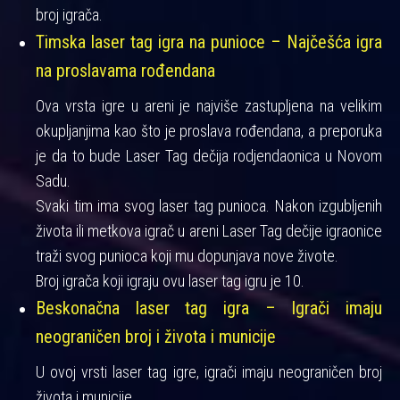
broj igrača.
Timska laser tag igra na punioce – Najčešća igra
na proslavama rođendana
Ova vrsta igre u areni je najviše zastupljena na velikim
okupljanjima kao što je proslava rođendana, a preporuka
je da to bude Laser Tag dečija rodjendaonica u Novom
Sadu.
Svaki tim ima svog laser tag punioca. Nakon izgubljenih
života ili metkova igrač u areni Laser Tag dečije igraonice
traži svog punioca koji mu dopunjava nove živote.
Broj igrača koji igraju ovu laser tag igru je 10.
Beskonačna laser tag igra – Igrači imaju
neograničen broj i života i municije
U ovoj vrsti laser tag igre, igrači imaju neograničen broj
života i municije.