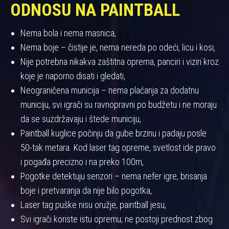
ODNOSU NA PAINTBALL
Nema bola i nema masnica,
Nema boje – čistije je, nema nereda po odeći, licu i kosi,
Nije potrebna nikakva zaštitna oprema, panciri i viziri kroz
koje je naporno disati i gledati,
Neograničena municija – nema plaćanja za dodatnu
municiju, svi igrači su ravnopravni po budžetu i ne moraju
da se suzdržavaju i štede municiju,
Paintball kuglice počinju da gube brzinu i padaju posle
50-tak metara. Kod laser tag opreme, svetlost ide pravo
i pogađa precizno i na preko 100m,
Pogotke detektuju senzori – nema nefer igre, brisanja
boje i pretvaranja da nije bilo pogotka,
Laser tag puške nisu oružje, paintball jesu,
Svi igrači koriste istu opremu; ne postoji prednost zbog