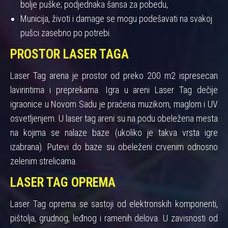
bolje puške; podjednaka šansa za pobedu,
Municija, životi i damage se mogu podešavati na svakoj
pušci zasebno po potrebi.
PROSTOR LASER TAGA
Laser Tag arena je prostor od preko 200 m2 ispresecan
lavirintima i preprekama. Igra u areni Laser Tag dečije
igraonice u Novom Sadu je praćena muzikom, maglom i UV
osvetljenjem. U laser tag areni su na podu obeležena mesta
na kojima se nalaze baze (ukoliko je takva vrsta igre
izabrana). Putevi do baze su obeleženi crvenim odnosno
zelenim strelicama.
LASER TAG OPREMA
Laser Tag oprema se sastoji od elektronskih komponenti,
pištolja, grudnog, leđnog i ramenih delova. U zavisnosti od