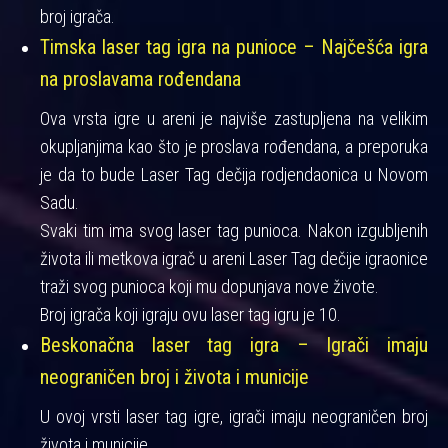
broj igrača.
Timska laser tag igra na punioce – Najčešća igra
na proslavama rođendana
Ova vrsta igre u areni je najviše zastupljena na velikim
okupljanjima kao što je proslava rođendana, a preporuka
je da to bude Laser Tag dečija rodjendaonica u Novom
Sadu.
Svaki tim ima svog laser tag punioca. Nakon izgubljenih
života ili metkova igrač u areni Laser Tag dečije igraonice
traži svog punioca koji mu dopunjava nove živote.
Broj igrača koji igraju ovu laser tag igru je 10.
Beskonačna laser tag igra – Igrači imaju
neograničen broj i života i municije
U ovoj vrsti laser tag igre, igrači imaju neograničen broj
života i municije.