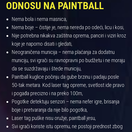
ODNOSU NA PAINTBALL
Nema bola i nema masnica,
Nema boje – čistije je, nema nereda po odeći, licu i kosi,
Nije potrebna nikakva zaštitna oprema, panciri i viziri kroz
koje je naporno disati i gledati,
Neograničena municija – nema plaćanja za dodatnu
municiju, svi igrači su ravnopravni po budžetu i ne moraju
da se suzdržavaju i štede municiju,
Paintball kuglice počinju da gube brzinu i padaju posle
50-tak metara. Kod laser tag opreme, svetlost ide pravo
i pogađa precizno i na preko 100m,
Pogotke detektuju senzori – nema nefer igre, brisanja
boje i pretvaranja da nije bilo pogotka,
Laser tag puške nisu oružje, paintball jesu,
Svi igrači koriste istu opremu; ne postoji prednost zbog