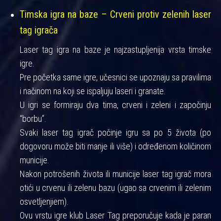
Timska igra na baze – Crveni protiv zelenih laser
tag igrača
Laser tag igra na baze je najzastupljenija vrsta timske
igre.
Pre početka same igre, učesnici se upoznaju sa pravilima
i načinom na koji se ispaljuju laseri i granate.
U igri se formiraju dva tima, crveni i zeleni i započinju
“borbu”.
Svaki laser tag igrač počinje igru sa po 5 života (po
dogovoru može biti manje ili više) i određenom količinom
municije.
Nakon potrošenih života ili municije laser tag igrač mora
otići u crvenu ili zelenu bazu (ugao sa crvenim ili zelenim
osvetljenjiem).
Ovu vrstu igre klub Laser Tag preporučuje kada je paran