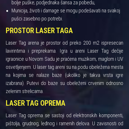
bolje puške; podjednaka šansa za pobedu,
Municija, životi i damage se mogu podešavati na svakoj
pušci zasebno po potrebi.
PROSTOR LASER TAGA
Laser Tag arena je prostor od preko 200 m2 ispresecan
lavirintima i preprekama. Igra u areni Laser Tag dečije
igraonice u Novom Sadu je praćena muzikom, maglom i UV
osvetljenjem. U laser tag areni su na podu obeležena mesta
na kojima se nalaze baze (ukoliko je takva vrsta igre
izabrana). Putevi do baze su obeleženi crvenim odnosno
zelenim strelicama.
LASER TAG OPREMA
Laser Tag oprema se sastoji od elektronskih komponenti,
pištolja, grudnog, leđnog i ramenih delova. U zavisnosti od