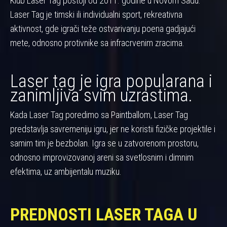
Klub Laser Tag postoji od 2011. godine u Novom Sadu.
Laser Tag je timski ili individualni sport, rekreativna
aktivnost, gde igrači teže ostvarivanju poena gadjajući
mete, odnosno protivnike sa infracrvenim zracima.
Laser tag je igra popularana i
zanimljiva svim uzrastima.
Kada Laser Tag poredimo sa Paintballom, Laser Tag
predstavlja savremeniju igru, jer ne koristii fizičke projektile i
samim tim je bezbolan. Igra se u zatvorenom prostoru,
odnosno improvizovanoj areni sa svetlosnim i dimnim
efektima, uz ambijentalu muziku.
PREDNOSTI LASER TAGA U