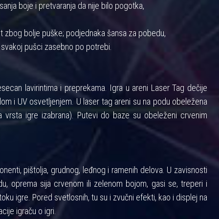
anja boje i pretvaranja da nije bilo pogotka,
nost zbog bolje puške; podjednaka šansa za pobedu,
 svakoj pušci zasebno po potrebi.
ecan lavirintima i preprekama. Igra u areni Laser Tag dečije
m i UV osvetljenjem. U laser tag areni su na podu obeležena
 vrsta igre izabrana). Putevi do baze su obeleženi crvenim
enti, pištolja, grudnog, leđnog i ramenih delova. U zavisnosti
u, oprema sija crvenom ili zelenom bojom, gasi se, treperi i
toku igre. Pored svetlosnih, tu su i zvučni efekti, kao i displej na
cije igraču o igri.