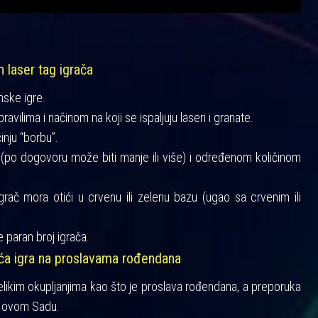
h laser tag igrača
mske igre.
vilima i načinom na koji se ispaljuju laseri i granate.
činju “borbu”.
a (po dogovoru može biti manje ili više) i određenom količinom
igrač mora otići u crvenu ili zelenu bazu (ugao sa crvenim ili
 paran broj igrača.
šća igra na proslavama rođendana
velikim okupljanjima kao što je proslava rođendana, a preporuka
 Novom Sadu.