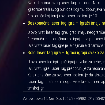
Svaki tim ima svog laser tag punioca. Nakon iz
igraonice traži svog punioca koji mu dopunjava n
Broj igrača koji igraju ovu laser tag igru je 10.
Beskonačna laser tag igra – Igrači imaju ne
U ovoj vrsti laser tag igre, igrači imaju neograniče
Preporučuje se igračima koji igraju prvi put laser t
Ova vrsta laser tag igre je je najmanje dinamična 
Solo laser tag igra – Igrači igraju svako za
U ovoj laser tag igri igrači igraju svako za sebe, 
Ovu vrstu igre Laser Tag preporučuje za neparan 
Karakteristično za ovu laser tag igru je da izisku
Laser tag igrači se mnogo više kreću i nemaj
timskoj igri.
Venizelosova 16, Novi Sad | 069/333-8903, 021/633-8