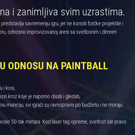
na i zanimljiva svim uzrastima.
dstavlja savremeniju igru, jer ne koristii fizičke projektile i
oru, odnosno improvizovanoj areni sa svetlosnim i dimnim
 U ODNOSU NA PAINTBALL
 i kosi,
iri kroz koje je naporno disati i gledati,
 municiju, svi igrači su ravnopravni po budžetu i ne moraju
u posle 50-tak metara. Kod laser tag opreme, svetlost ide pravo