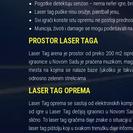
Pogotke detektuju senzori – nema nefer igre, bris
Laser tag puške nisu oružje, paintball jesu,
Svi igrači koriste istu opremu; ne postoji pred
Municija, životi i damage se mogu podešavati na
PROSTOR LASER TAGA
Laser Tag arena je prostor od preko 200 m2 ispres
igraonice u Novom Sadu je praćena muzikom, maglo
mesta na kojima se nalaze baze (ukoliko je takva
odnosno zelenim strelicama.
LASER TAG OPREMA
Laser Tag oprema se sastoji od elektronskih kompon
od igre u Laser Tag dečijoj igraonici u Novom Sad
slično. To laser tag igračima daje znake o situaciji u 
laser tag pištolju koji u svakom trenutku daje informa