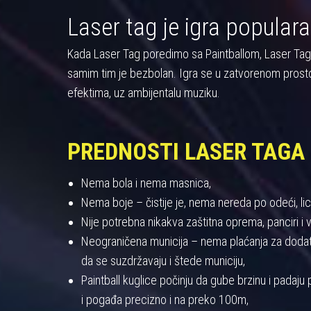
Laser tag je igra populara
Kada Laser Tag poredimo sa Paintballom, Laser Tag pre
samim tim je bezbolan. Igra se u zatvorenom prost
efektima, uz ambijentalu muziku.
PREDNOSTI LASER TAGA
Nema bola i nema masnica,
Nema boje – čistije je, nema nereda po odeći, licu
Nije potrebna nikakva zaštitna oprema, panciri i viz
Neograničena municija – nema plaćanja za dodatnu
da se suzdržavaju i štede municiju,
Paintball kuglice počinju da gube brzinu i padaj
i pogađa precizno i na preko 100m,