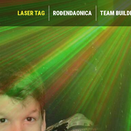
LASER TAG
ROĐENDAONICA
TEAM BUIL
LASER TAG
ROĐENDAONICA
TEAM BUILD