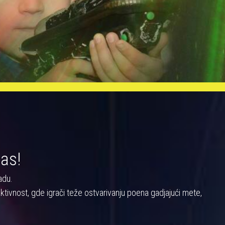
nas!
adu.
a aktivnost, gde igrači teže ostvarivanju poena gadjajući mete,