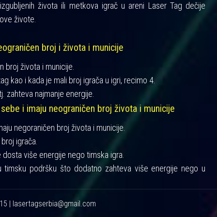
gubljenih života ili metkova igrač u areni Laser Tag dečije
ove živote.
ograničen broj i života i municije
n broj života i municije.
ag kao i kada je mali broj igrača u igri, recimo 4.
tj. zahteva najmanje energije.
 sebe i imaju neograničen broj života i municije
imaju negoraničen broj života i municije.
broj igrača.
je dosta više energije nego timska igra.
u timsku podršku što dodatno zahteva više energije nego u
215 | lasertagserbia@gmail.com