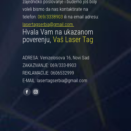
zajedničko poslovanje i budemo još bolji
voleli bismo da nas kontaktirate na
telefon:
069/3338903
ili na email adresu:
lasertagserbia@gmail.com.
Hvala Vam na ukazanom
poverenju,
Vaš Laser Tag
ADRESA: Venizelosova 16, Novi Sad
ZAKAZIVANJE: 069/333-8903
REKLAMACIJE: 0606532999
E-MAIL: lasertagserbia@gmail.com
Find us on:
Facebook
Instagram
page
page
opens
opens
in
in
new
new