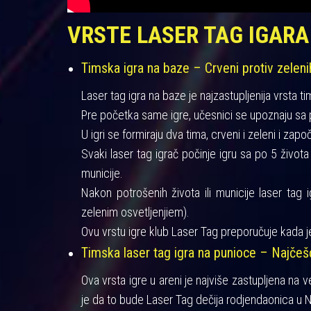
VRSTE LASER TAG IGARA
Timska igra na baze – Crveni protiv zeleni
Laser tag igra na baze je najzastupljenija vrsta ti
Pre početka same igre, učesnici se upoznaju sa pra
U igri se formiraju dva tima, crveni i zeleni i zapo
Svaki laser tag igrač počinje igru sa po 5 život
municije.
Nakon potrošenih života ili municije laser tag 
zelenim osvetljenjiem).
Ovu vrstu igre klub Laser Tag preporučuje kada je
Timska laser tag igra na punioce – Najče
Ova vrsta igre u areni je najviše zastupljena na 
je da to bude Laser Tag dečija rodjendaonica u